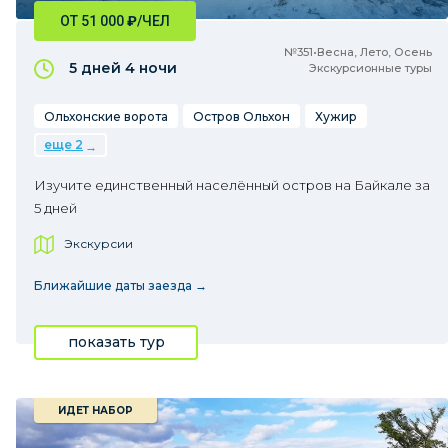
ОТ 51 000
₽
/ЧЕЛ
№351•Весна, Лето, Осень
5 дней
4 ночи
Экскурсионные туры
Ольхонские ворота
Остров Ольхон
Хужир
еще 2
Изучите единственный населённый остров на Байкале за
5 дней
Экскурсии
Ближайшие даты заезда →
показать тур
ИДЕТ НАБОР