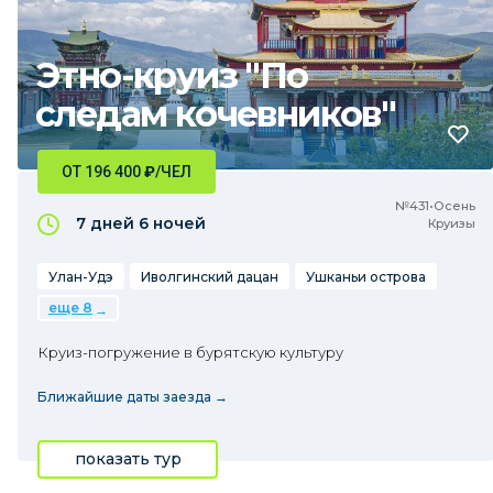
Этно-круиз "По
следам кочевников"
ОТ 196 400
₽
/ЧЕЛ
№431•Осень
7 дней
6 ночей
Круизы
Улан-Удэ
Иволгинский дацан
Ушканьи острова
еще 8
Круиз-погружение в бурятскую культуру
Ближайшие даты заезда →
показать тур