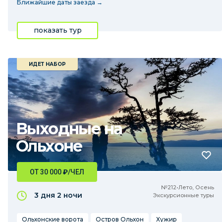
Ближайшие даты заезда →
показать тур
ИДЕТ НАБОР
Выходные на
Ольхоне
ОТ 30 000
₽
/ЧЕЛ
№212•Лето, Осень
3 дня
2 ночи
Экскурсионные туры
Ольхонские ворота
Остров Ольхон
Хужир