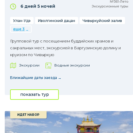
№361•Лето
6 дней
5 ночей
Экскурсионные туры
Улан-Удэ
Иволгинский дацан
Чивыркуйский залив
еще 3
Групповой тур с посещением буддийских храмов и
сакральных мест, экскурсией в Баргузинскую долину и
круизом по Чивыркую
Экскурсии
Водные экскурсии
Ближайшие даты заезда →
показать тур
ИДЕТ НАБОР