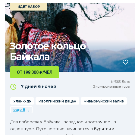
ИДЕТ НАБОР
Золотое кольцо
Байкала
ОТ 198 000
₽
/ЧЕЛ
№363•Лето
7 дней
6 ночей
Экскурсионные туры
Улан-Удэ
Иволгинский дацан
Чивыркуйский залив
еще 8
Два побережья Байкала - западное и восточное - в
одном туре. Путешествие начинается в Бурятии и