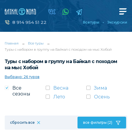
8 914 954 51 22
Все туры
Экскурсии
Главная
→
Все туры
→
Туры с набором в группу на Байкал с походом на мыс Хобой
Туры с набором в группу на Байкал с походом
на мыс Хобой
Выбрано: 26 туров
Все
Весна
Зима
сезоны
Лето
Осень
сбросить все
все фильтры (2)