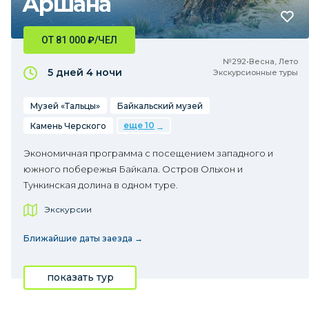
Аршана
ОТ 81 000
₽
/ЧЕЛ
№292•Весна, Лето
5 дней
4 ночи
Экскурсионные туры
Музей «Тальцы»
Байкальский музей
еще 10
Камень Черского
Экономичная программа с посещением западного и
южного побережья Байкала. Остров Ольхон и
Тункинская долина в одном туре.
Экскурсии
Ближайшие даты заезда →
показать тур