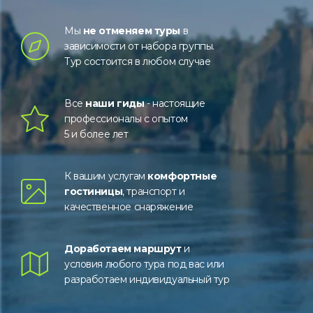
Мы
не отменяем туры
в
зависимости от набора группы.
Тур состоится в любом случае
Все
наши гиды
- настоящие
профессионалы с опытом
5 и более лет
К вашим услугам
комфортные
гостиницы
, транспорт и
качественное снаряжение
Доработаем маршрут
и
условия любого тура под вас или
разработаем индивидуальный тур