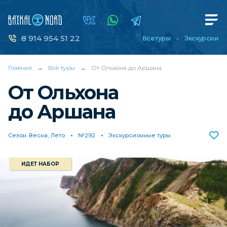
8 914 954 51 22
Все туры
Экскурсии
Главная
→
Все туры
→
От Ольхона до Аршана
От Ольхона
до Аршана
Сезон: Весна, Лето
№292
Экскурсионные туры
ИДЕТ НАБОР