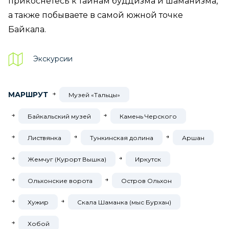
прикоснётесь к тайнам буддизма и шаманизма,
а также побываете в самой южной точке
Байкала.
Экскурсии
МАРШРУТ
Музей «Тальцы»
Байкальский музей
Камень Черского
Листвянка
Тункинская долина
Аршан
Жемчуг (Курорт Вышка)
Иркутск
Ольхонские ворота
Остров Ольхон
Хужир
Скала Шаманка (мыс Бурхан)
Хобой