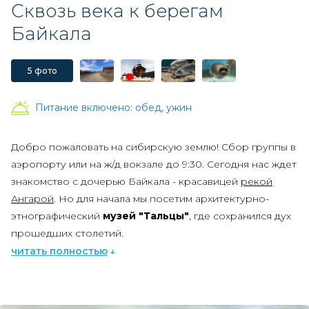
Сквозь века к берегам
Байкала
5 фото
Питание включено:
обед, ужин
Добро пожаловать на сибирскую землю! Сбор группы в
аэропорту или на ж/д вокзале до 9:30. Сегодня нас ждет
знакомство с дочерью Байкала - красавицей
рекой
Ангарой
. Но для начала мы посетим архитектурно-
этнографический
музей "Тальцы"
, где сохранился дух
прошедших столетий.
читать полностью
Вы почувствуете его волшебство, как только пройдёте
за ворота. На огромной территории под открытым
небом собрана уникальная коллекция
деревянных