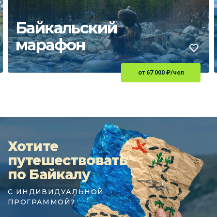
Байкальский
марафон
от 67 000
₽
/чел
Хотите
путешествовать
по Байкалу
С ИНДИВИДУАЛЬНОЙ
ПРОГРАММОЙ?