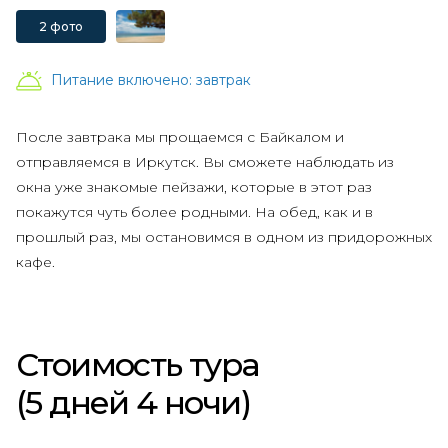
берег Ольхона с высоты птичьего полёта. А после обеда
2 фото
вас ждёт ещё один сюрприз: поездка на
мыс Шунтэ
.
Более современное название этого места - Мыс Любви.
Питание включено:
завтрак
Он разделён на две половины, и с его вершины
открывается одна из самых красивых панорам Байкала.
После завтрака мы прощаемся с Байкалом и
В Хужир вы вернетесь ближе к вечеру. Оставшееся
отправляемся в Иркутск. Вы сможете наблюдать из
время предлагаем посвятить походу по сувенирным
окна уже знакомые пейзажи, которые в этот раз
лавкам или прогулке по берегу Байкала.
покажутся чуть более родными. На обед, как и в
прошлый раз, мы остановимся в одном из придорожных
кафе.
Стоимость тура
(5 дней 4 ночи)