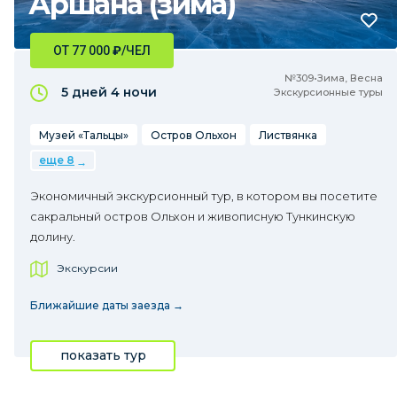
Аршана (зима)
ОТ 77 000
₽
/ЧЕЛ
№309•Зима, Весна
5 дней
4 ночи
Экскурсионные туры
Музей «Тальцы»
Остров Ольхон
Листвянка
еще 8
Экономичный экскурсионный тур, в котором вы посетите
сакральный остров Ольхон и живописную Тункинскую
долину.
Экскурсии
Ближайшие даты заезда →
показать тур