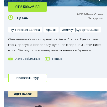
ОТ 8 500
₽
/ЧЕЛ
№369•Лето, Осень
1 день
Экскурсии
Тункинская долина
Аршан
Жемчуг (Курорт Вышка)
Однодневный тур в горный посёлок Аршан: Тункинские
горы, прогулка к водопаду, купание в горячем источнике
в пос. Жемчуг или в минеральных ваннах в Аршане
Автомобильные
Пешие
показать тур
ИДЕТ НАБОР