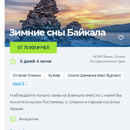
Зимние сны Байкала
ОТ 70 000
₽
/ЧЕЛ
№397•Зима, Осень
5 дней
4 ночи
Экскурсионные туры
Остров Ольхон
Хужир
Скала Шаманка (мыс Бурхан)
еще 9
Наблюдайте начало зимы на Байкале вместе с нами! Вы
посетите музеи Листвянки, о. Ольхон и горный посёлок
Аршан.
Экскурсии