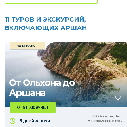
11 ТУРОВ И ЭКСКУРСИЙ,
ВКЛЮЧАЮЩИХ АРШАН
ИДЕТ НАБОР
От Ольхона до
Аршана
ОТ 81 000
₽
/ЧЕЛ
№292•Весна, Лето
5 дней
4 ночи
Экскурсионные туры