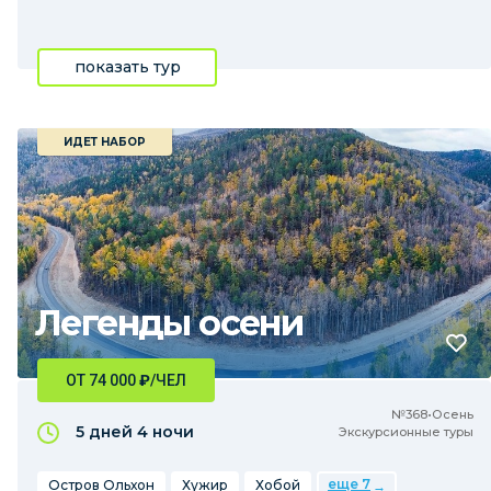
показать тур
ИДЕТ НАБОР
Легенды осени
ОТ 74 000
₽
/ЧЕЛ
№368•Осень
5 дней
4 ночи
Экскурсионные туры
еще 7
Остров Ольхон
Хужир
Хобой