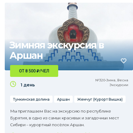
Зимняя экскурсия в
Аршан
ОТ 8 500
₽
/ЧЕЛ
№320•Зима, Весна
1 день
Экскурсии
Тункинская долина
Аршан
Жемчуг (Курорт Вышка)
Мы приглашаем Вас на экскурсию по республике
Бурятия, в одно из самых красивых и загадочных мест
Сибири – курортный посёлок Аршан.