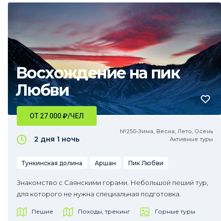
Восхождение на пик
Любви
ОТ 27 000
₽
/ЧЕЛ
№250•Зима, Весна, Лето, Осень
2 дня
1 ночь
Активные туры
Тункинская долина
Аршан
Пик Любви
Знакомство с Саянскими горами. Небольшой пеший тур,
для которого не нужна специальная подготовка.
Пешие
Походы, трекинг
Горные туры