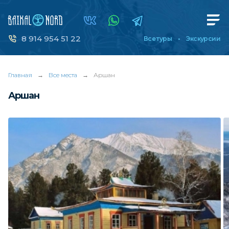
8 914 954 51 22
Все туры
Экскурсии
Главная
→
Все места
→
Аршан
Аршан