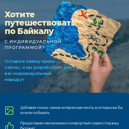
Хотите
путешествовать
по Байкалу
С ИНДИВИДУАЛЬНОЙ
ПРОГРАММОЙ?
Оставьте заявку прямо
сейчас, и мы разработаем для
вас индивидуальный
маршрут
Добавим только самые
интересные места, в которых
вы бы
хотели побывать
Предоставим
максимально комфортный
сервис под ваш
бюджет