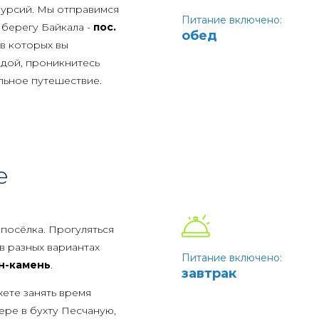
курсий. Мы отправимся
Питание включено:
берегу Байкала -
пос.
обед
 в которых вы
дой, проникнитесь
льное путешествие.
ий музей "Тальцы"
.
за ворота. На огромной
оллекция деревянных
линными историческими
е
 затопления при
а может послужить
ранившаяся в мире
посёлка. Прогуляться
тановлена
в разных вариантах
чувствовать себя
Питание включено:
н-камень
.
 церковно-приходской
завтрак
желого дня. Особый
жете занять время
ародам - эвенкам,
ере в бухту Песчаную,