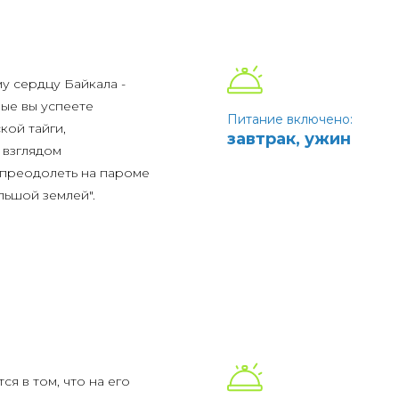
я
му сердцу Байкала -
рые вы успеете
Питание включено:
кой тайги,
завтрак, ужин
 взглядом
и преодолеть на пароме
льшой землей".
амом большом
мени, чтобы изучить
ляжу, песок которого
 глазом самоцветов. А
а священную скалу
я в том, что на его