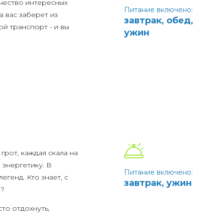
чество интересных
Питание включено:
а вас заберет из
завтрак, обед,
й транспорт - и вы
ужин
смотрите на острова
елокаменному
 лишайником,
з самых красивых
 пересматривать
ений, который подарит
грот, каждая скала на
энергетику. В
Питание включено:
генд. Кто знает, с
завтрак, ужин
м?
то отдохнуть,