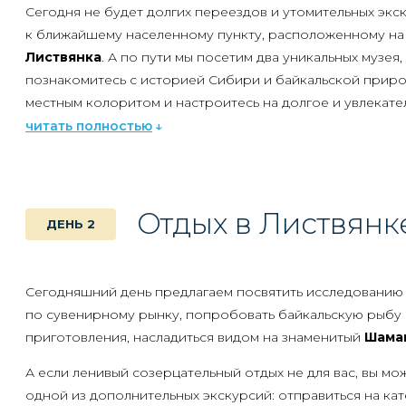
Сегодня не будет долгих переездов и утомительных экс
к ближайшему населенному пункту, расположенному на 
Листвянка
. А по пути мы посетим два уникальных музея,
познакомитесь с историей Сибири и байкальской приро
местным колоритом и настроитесь на долгое и увлекате
читать полностью
Для начала мы заедем в
архитектурно-этнографическ
Вы почувствуете его волшебство, как только пройдёте 
территории под открытым небом собрана уникальная к
зданий 17-20 века. Причём, многие из них являются под
Отдых в Листвянк
ДЕНЬ 2
памятниками, бережно перевезёнными в "Тальцы" из зон
строительстве ангарских ГЭС. Примером такого объект
Спасская башня Илимского острога
- единственная сох
Сегодняшний день предлагаем посвятить исследованию 
деревянная крепость. Почти во всех зданиях музея восс
по сувенирному рынку, попробовать байкальскую рыбу 
историческая обстановка. Изучая музей, вы сможете по
приготовления, насладиться видом на знаменитый
Шама
посетителем приёмной сибирского воеводы, учеником
школы или крестьянином, вернувшимся домой после тя
А если ленивый созерцательный отдых не для вас, вы мо
интерес вызывают экспозиции, посвященные коренным н
одной из дополнительных экскурсий: отправиться на кат