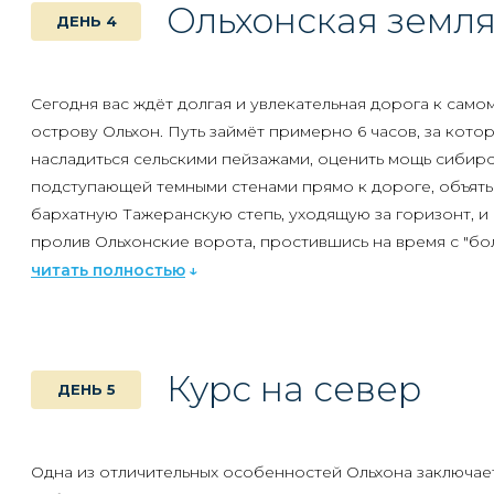
Ольхонская земл
ДЕНЬ 4
взглянуть на Иркутск и Ангару с колеса обозрения.
Сегодня вас ждёт долгая и увлекательная дорога к само
острову Ольхон. Путь займёт примерно 6 часов, за кото
насладиться сельскими пейзажами, оценить мощь сибирс
подступающей темными стенами прямо к дороге, объять
бархатную
Тажеранскую степь
, уходящую за горизонт, 
пролив Ольхонские ворота, простившись на время с "бо
читать полностью
На острове вас будет ждать гостиница в
пос. Хужир
- с
населённом пункте Ольхона. У вас будет достаточно вре
местные сувенирные лавки и пройтись по Сарайскому п
состоит из мелких, почти не различимых невооруженным
Курс на север
ДЕНЬ 5
закат лучше всего встретить на
мысе Бурхан
- с видом н
Шаманку.
Одна из отличительных особенностей Ольхона заключаетс