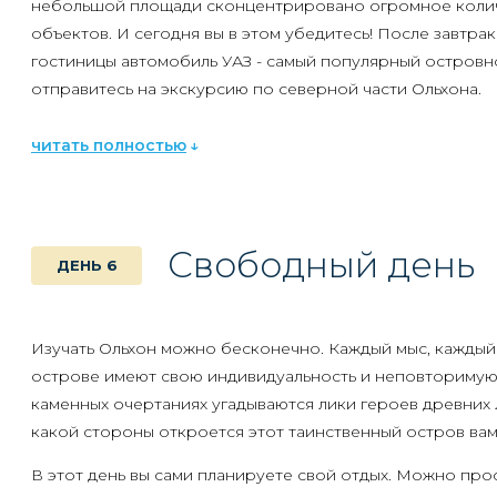
небольшой площади сконцентрировано огромное коли
объектов. И сегодня вы в этом убедитесь! После завтрак
гостиницы автомобиль УАЗ - самый популярный островно
отправитесь на экскурсию по
северной части
Ольхона.
Во время экскурсии вы посетите урочище Песчаное, по
читать полностью
Малого Моря с обзорной площадки, прикоснётесь к б
мысу
Саган-Хушун
, украшенному реликтовым красным
поднимитесь на священный
мыс Хобой
и оцените одну и
панорам Байкала с вершины мыса Шунтэ.
Свободный день
ДЕНЬ 6
Вернувшись вечером в гостиницу, вы будете ещё долго
фотографии и осмысливать тот огромный объём впечатл
вам эта поездка.
Изучать Ольхон можно бесконечно. Каждый мыс, каждый 
острове имеют свою индивидуальность и неповторимую 
каменных очертаниях угадываются лики героев древних ле
какой стороны откроется этот таинственный остров ва
В этот день вы сами планируете свой отдых. Можно прос