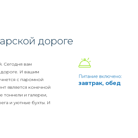
нарии
или изучить
ерватории.
одкрепившись блюдами
ледующая остановка -
ладезь всей возможной
ерхности до самых
арской дороге
й формирования самого
ы посетите зал
лей: омуля, осётра,
. Сегодня вам
их нерп.
 дороге. И вашим
Питание включено:
печатлений вы
ачнется с паромной
завтрак, обед
 горячий ужин и
ент является конечной
тивного дня.
е тоннели и галереи,
ега и уютные бухты. И
ы экскурсовода.
 в центре города.
ического центра или
их пейзажей советуем