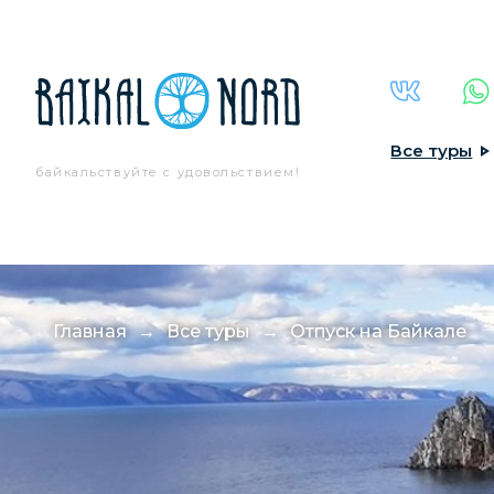
Все туры
байкальствуйте
с удовольствием!
Главная
→
Все туры
→
Отпуск на Байкале