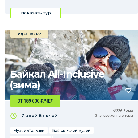
показать тур
ИДЕТ НАБОР
Байкал All-Inclusive
(зима)
ОТ 189 000
₽
/ЧЕЛ
№336•Зима
7 дней
6 ночей
Экскурсионные туры
Музей «Тальцы»
Байкальский музей