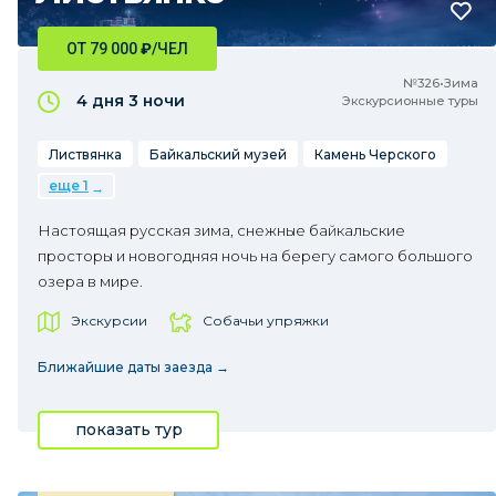
ОТ 79 000
₽
/ЧЕЛ
№326•Зима
4 дня
3 ночи
Экскурсионные туры
Листвянка
Байкальский музей
Камень Черского
еще 1
Настоящая русская зима, снежные байкальские
просторы и новогодняя ночь на берегу самого большого
озера в мире.
Экскурсии
Собачьи упряжки
Ближайшие даты заезда →
показать тур