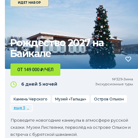
ИДЕТ НАБОР
Рождество 2027 на
Байкале
ОТ 149 000
₽
/ЧЕЛ
№329•Зима
6 дней
5 ночей
Экскурсионные туры
Камень Черского
Музей «Тальцы»
Остров Ольхон
еще 5
Проведите новогодние каникулы в атмосфере русской
сказки. Музеи Листвянки, перволёд на острове Ольхон и
встреча с бурятской шаманкой.