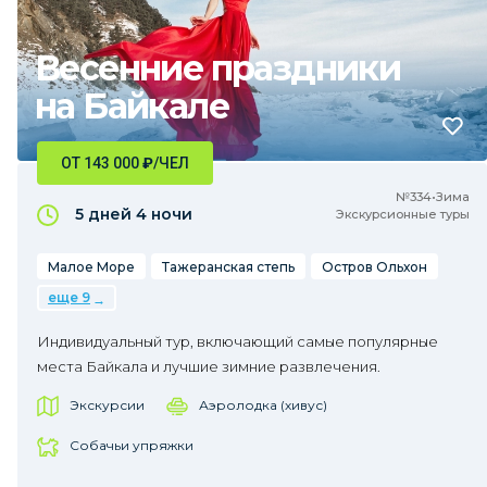
Весенние праздники
на Байкале
ОТ 143 000
₽
/ЧЕЛ
№334•Зима
5 дней
4 ночи
Экскурсионные туры
Малое Море
Тажеранская степь
Остров Ольхон
еще 9
Индивидуальный тур, включающий самые популярные
места Байкала и лучшие зимние развлечения.
Экскурсии
Аэролодка (хивус)
Собачьи упряжки