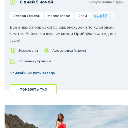
6 дней
5 ночей
Экскурсионные туры
еще 10
Остров Ольхон
Малое Море
Огой
Все виды байкальского льда, экскурсии по культовым
местам Байкала и лучшие музеи Прибайкалья в одном
туре!
Экскурсии
Аэролодка (хивус)
Собачьи упряжки
Ближайшие даты заезда →
показать тур