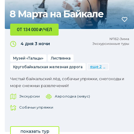
8 Марта на Байкале
ОТ 134 000
₽
/ЧЕЛ
№162•Зима
4 дня
3 ночи
Экскурсионные туры
Музей «Тальцы»
Листвянка
еще 2
Кругобайкальская железная дорога
Чистый байкальский лёд, собачьи упряжки, снегоходы и
море снежных развлечений!
Экскурсии
Аэролодка (хивус)
Собачьи упряжки
показать тур