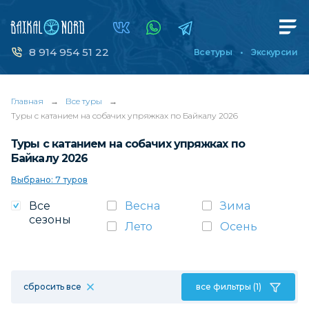
8 914 954 51 22
Все туры
Экскурсии
Главная
→
Все туры
→
Туры с катанием на собачих упряжках по Байкалу 2026
Туры с катанием на собачих упряжках по
Байкалу 2026
Выбрано: 7 туров
Все
Весна
Зима
сезоны
Лето
Осень
сбросить все
все фильтры (1)