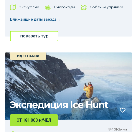
Экскурсии
Снегоходы
Собачьи упряжки
Ближайшие даты заезда →
показать тур
ИДЕТ НАБОР
Экспедиция Ice Hunt
ОТ 181 000
₽
/ЧЕЛ
№401•Зима