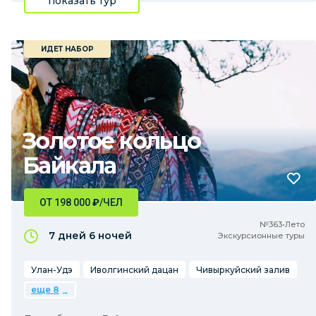
показать тур
ИДЕТ НАБОР
Золотое кольцо
Байкала
ОТ 198 000
₽
/ЧЕЛ
№363•Лето
7 дней
6 ночей
Экскурсионные туры
Улан-Удэ
Иволгинский дацан
Чивыркуйский залив
еще 8