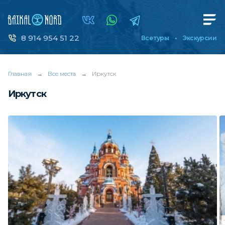
8 914 954 51 22
Все туры
Экскурсии
Главная
→
Все места
→
Иркутск
Иркутск