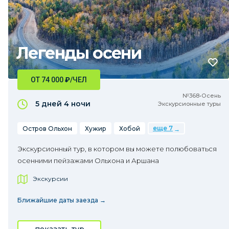
Легенды осени
ОТ 74 000
₽
/ЧЕЛ
№368•Осень
5 дней
4 ночи
Экскурсионные туры
еще 7
Остров Ольхон
Хужир
Хобой
Экскурсионный тур, в котором вы можете полюбоваться
осенними пейзажами Ольхона и Аршана
Экскурсии
Ближайшие даты заезда →