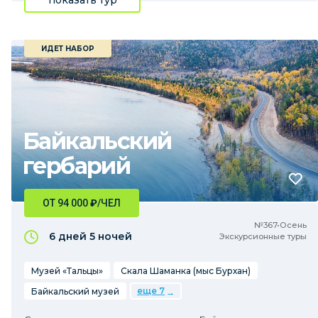
показать тур
ИДЕТ НАБОР
Байкальский
гербарий
ОТ 94 000
₽
/ЧЕЛ
№367•Осень
6 дней
5 ночей
Экскурсионные туры
Музей «Тальцы»
Скала Шаманка (мыс Бурхан)
еще 7
Байкальский музей