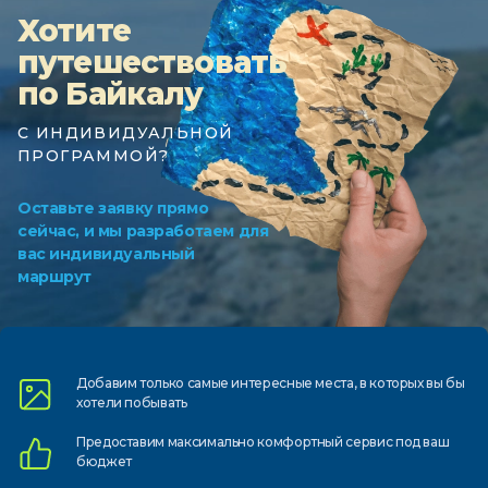
Хотите
путешествовать
по Байкалу
С ИНДИВИДУАЛЬНОЙ
ПРОГРАММОЙ?
Оставьте заявку прямо
сейчас, и мы разработаем для
вас индивидуальный
маршрут
Добавим только самые
интересные места, в которых
вы бы
хотели побывать
Предоставим
максимально комфортный
сервис под ваш
бюджет