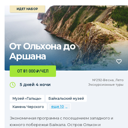
ИДЕТ НАБОР
От Ольхона до
Аршана
ОТ 81 000
₽
/ЧЕЛ
№292•Весна, Лето
5 дней
4 ночи
Экскурсионные туры
Музей «Тальцы»
Байкальский музей
еще 10
Камень Черского
Экономичная программа с посещением западного и
южного побережья Байкала. Остров Ольхон и