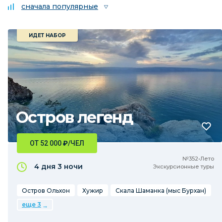
сначала популярные
ИДЕТ НАБОР
Остров легенд
ОТ 52 000
₽
/ЧЕЛ
№352•Лето
4 дня
3 ночи
Экскурсионные туры
Остров Ольхон
Хужир
Скала Шаманка (мыс Бурхан)
еще 3