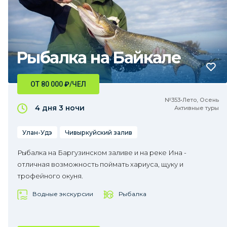
Рыбалка на Байкале
ОТ 80 000
₽
/ЧЕЛ
№353•Лето, Осень
4 дня
3 ночи
Активные туры
Улан-Удэ
Чивыркуйский залив
Рыбалка на Баргузинском заливе и на реке Ина -
отличная возможность поймать хариуса, щуку и
трофейного окуня.
Водные экскурсии
Рыбалка