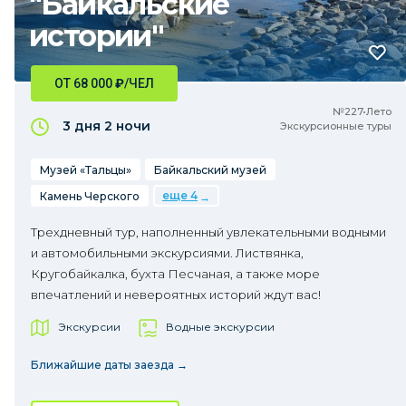
"Байкальские
истории"
ОТ 68 000
₽
/ЧЕЛ
№227•Лето
3 дня
2 ночи
Экскурсионные туры
Музей «Тальцы»
Байкальский музей
еще 4
Камень Черского
Трехдневный тур, наполненный увлекательными водными
и автомобильными экскурсиями. Листвянка,
Кругобайкалка, бухта Песчаная, а также море
впечатлений и невероятных историй ждут вас!
Экскурсии
Водные экскурсии
Ближайшие даты заезда →