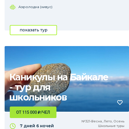
Аэролодка (хивус)
показать тур
Каникулы на Байкале
- тур для
школьников
ОТ 115 000
₽
/ЧЕЛ
№321•Весна, Лето, Осень
7 дней
6 ночей
Школьные туры