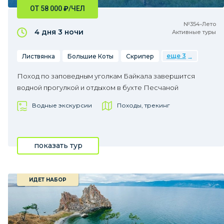
ОТ 58 000
₽
/ЧЕЛ
№354•Лето
4 дня
3 ночи
Активные туры
еще 3
Листвянка
Большие Коты
Скрипер
Поход по заповедным уголкам Байкала завершится
водной прогулкой и отдыхом в бухте Песчаной
Водные экскурсии
Походы, трекинг
показать тур
ИДЕТ НАБОР