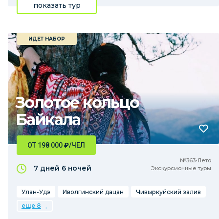
показать тур
ИДЕТ НАБОР
Золотое кольцо
Байкала
ОТ 198 000
₽
/ЧЕЛ
№363•Лето
7 дней
6 ночей
Экскурсионные туры
Улан-Удэ
Иволгинский дацан
Чивыркуйский залив
еще 8