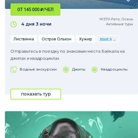
ОТ 145 000
₽
/ЧЕЛ
№370•Лето, Осень
4 дня
3 ночи
Активные туры
еще 4
Листвянка
Остров Ольхон
Хужир
Отправьтесь в поездку по знаковым места Байкала на
джипах и квадроциклах
Водные экскурсии
Джипы
Квадроциклы
показать тур