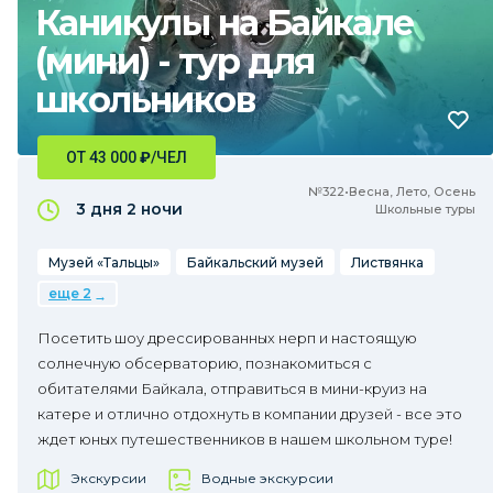
Каникулы на Байкале
(мини) - тур для
школьников
ОТ 43 000
₽
/ЧЕЛ
№322•Весна, Лето, Осень
3 дня
2 ночи
Школьные туры
Музей «Тальцы»
Байкальский музей
Листвянка
еще 2
Посетить шоу дрессированных нерп и настоящую
солнечную обсерваторию, познакомиться с
обитателями Байкала, отправиться в мини-круиз на
катере и отлично отдохнуть в компании друзей - все это
ждет юных путешественников в нашем школьном туре!
Экскурсии
Водные экскурсии