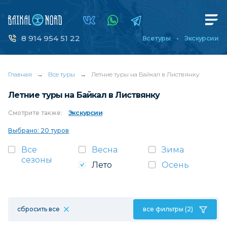
8 914 954 51 22
Все туры
Экскурсии
Главная
→
Все туры
→
Летние туры на Байкал в Листвянку
Летние туры на Байкал в Листвянку
Смотрите
также:
Экскурсии
Выбрано: 20 туров
Все
Весна
Зима
сезоны
Лето
Осень
сбросить все
все фильтры (2)