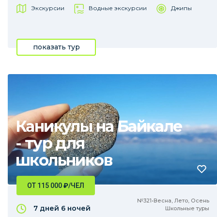
Экскурсии
Водные экскурсии
Джипы
показать тур
Каникулы на Байкале
- тур для
школьников
ОТ 115 000
₽
/ЧЕЛ
№321•Весна, Лето, Осень
7 дней
6 ночей
Школьные туры