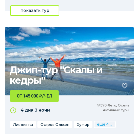
показать тур
Джип-тур "Скалы и
кедры"
ОТ 145 000
₽
/ЧЕЛ
№370•Лето, Осень
4 дня
3 ночи
Активные туры
еще 4
Листвянка
Остров Ольхон
Хужир