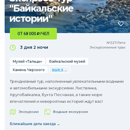
"Байкальские
истории"
ОТ 68 000
₽
/ЧЕЛ
№227•Лето
3 дня
2 ночи
Экскурсионные туры
Музей «Тальцы»
Байкальский музей
еще 4
Камень Черского
Трехдневный тур, наполненный увлекательными водными
и автомобильными экскурсиями. Листвянка,
Кругобайкалка, бухта Песчаная, а также море
впечатлений и невероятных историй ждут вас!
Экскурсии
Водные экскурсии
Ближайшие даты заезда →