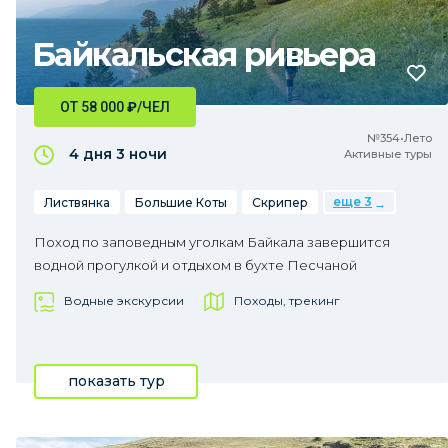
Байкальская ривьера
ОТ 58 000
₽
/ЧЕЛ
№354•Лето
4 дня
3 ночи
Активные туры
еще 3
Листвянка
Большие Коты
Скрипер
Поход по заповедным уголкам Байкала завершится
водной прогулкой и отдыхом в бухте Песчаной
Водные экскурсии
Походы, трекинг
показать тур