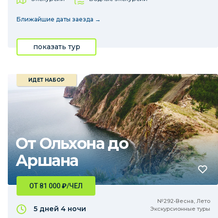
Ближайшие даты заезда →
показать тур
ИДЕТ НАБОР
От Ольхона до
Аршана
ОТ 81 000
₽
/ЧЕЛ
№292•Весна, Лето
5 дней
4 ночи
Экскурсионные туры