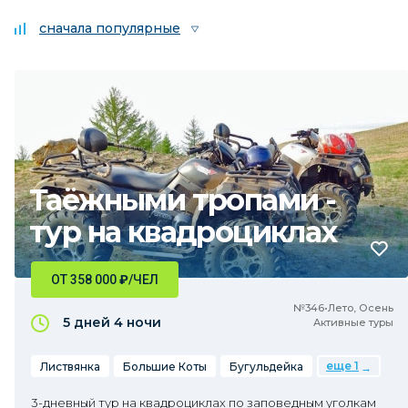
сначала популярные
Таёжными тропами -
тур на квадроциклах
ОТ 358 000
₽
/ЧЕЛ
№346•Лето, Осень
5 дней
4 ночи
Активные туры
еще 1
Листвянка
Большие Коты
Бугульдейка
3-дневный тур на квадроциклах по заповедным уголкам