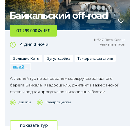
Байкальский off-road
ОТ 299 000
₽
/ЧЕЛ
№347•Лето, Осень
4 дня
3 ночи
Активные туры
Большие Коты
Бугульдейка
Тажеранская степь
еще 2
Активный тур по заповедным маршрутам западного
берега Байкала. Квадроциклы, джипинг в Тажеранской
степи и водная прогулка по живописным бухтам.
Джипы
Квадроциклы
показать тур