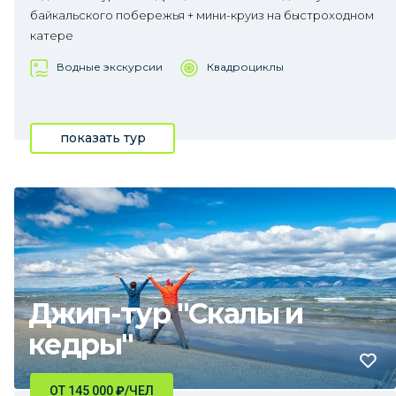
байкальского побережья + мини-круиз на быстроходном
катере
Водные экскурсии
Квадроциклы
показать тур
Джип-тур "Скалы и
кедры"
ОТ 145 000
₽
/ЧЕЛ