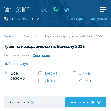
8 914 954 51 22
Все туры
Экскурсии
Главная
→
Все туры
→
Туры на квадрациклах по Байкалу 2026
Туры на квадрациклах по Байкалу 2026
Смотрите
также:
Экскурсии
Выбрано: 3 тура
Все
Весна
Зима
сезоны
Лето
Осень
сбросить все
все фильтры (1)