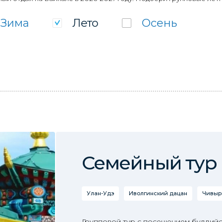
Зима
Лето
Осень
Семейный тур 
Улан-Удэ
Иволгинский дацан
Чивыр
Групповой тур с посещением буддийс