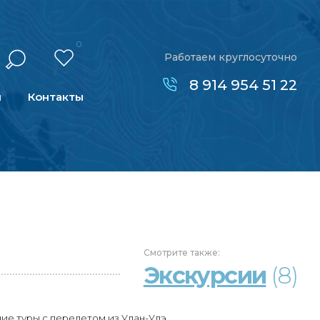
0
Работаем круглосуточно
8 914 954 51 22
н
Контакты
Смотрите
также:
Экскурсии
(8)
ие туры с перелетом из Улан-Удэ.