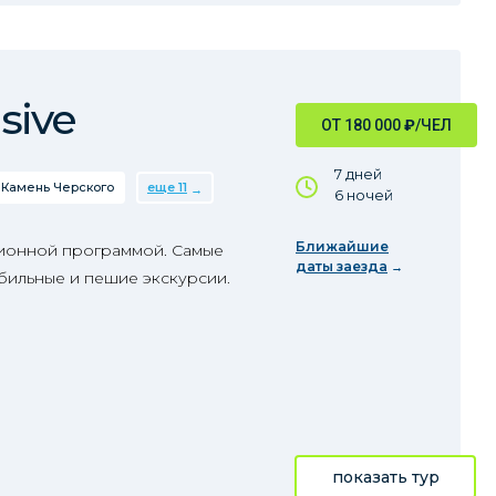
sive
ОТ 180 000
₽
/ЧЕЛ
7 дней
Камень Черского
еще 11
6 ночей
Ближайшие
сионной программой. Самые
даты заезда
бильные и пешие экскурсии.
показать тур