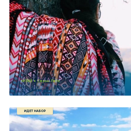
№363
Сезон: Лето
ИДЕТ НАБОР