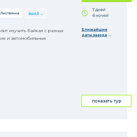
7 дней
Листвянка
еще 5
6 ночей
Ближайшие
ит изучить Байкал с разных
даты заезда
ешие и автомобильные
показать тур