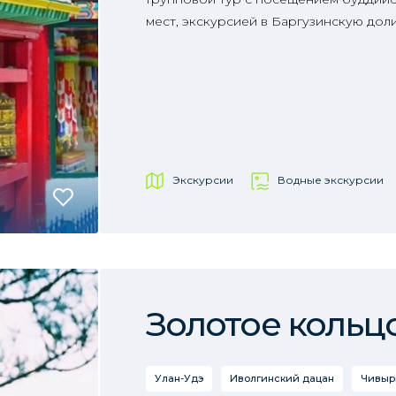
мест, экскурсией в Баргузинскую дол
Экскурсии
Водные экскурсии
Золотое кольц
Улан-Удэ
Иволгинский дацан
Чивыр