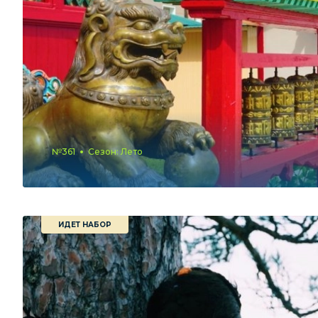
№361
Сезон: Лето
ИДЕТ НАБОР