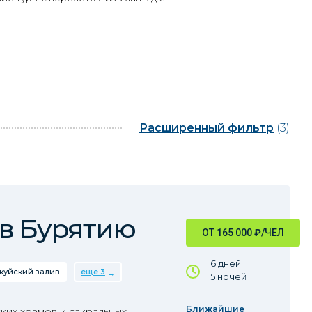
Расширенный фильтр
(3)
в Бурятию
ОТ 165 000
₽
/ЧЕЛ
6 дней
куйский залив
еще 3
5 ночей
Ближайшие
ких храмов и сакральных