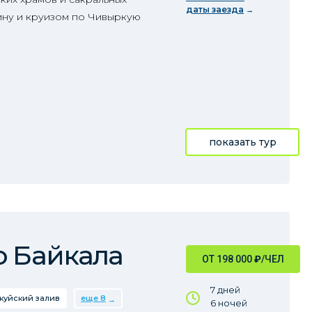
даты заезда
ину и круизом по Чивыркую
показать тур
о Байкала
ОТ 198 000
₽
/ЧЕЛ
7 дней
куйский залив
еще 8
6 ночей