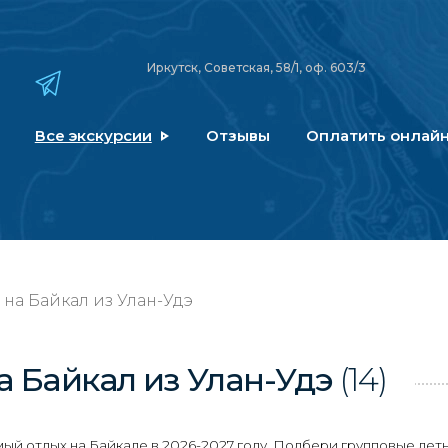
Иркутск, Советская, 58/1, оф. 603/3
Все экскурсии
Отзывы
Оплатить онлай
на Байкал из Улан-Удэ
а Байкал
из Улан-Удэ
(14)
й отдых на Байкале в 2026-2027 году. Подбери групповые летн