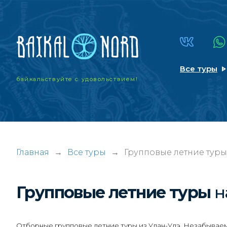
Все туры
байкальствуйте
с удовольствием!
Главная
→
Все туры
→
Групповые летние туры 
Групповые летние туры
н
Отборные групповые летние туры из Улан-Удэ. Незабываемы