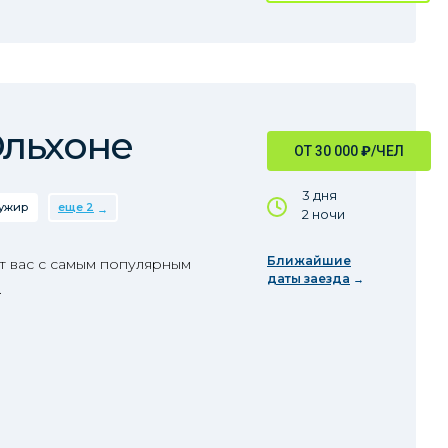
Ольхоне
ОТ 30 000
₽
/ЧЕЛ
3 дня
ужир
еще 2
2 ночи
Ближайшие
т вас с самым популярным
даты заезда
.