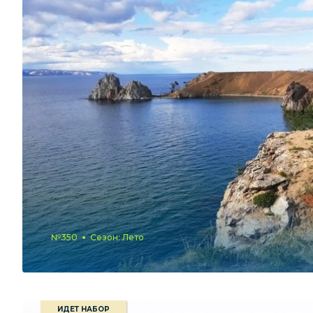
№350
Сезон: Лето
ИДЕТ НАБОР