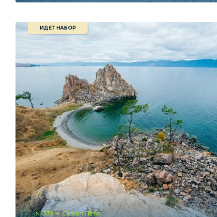
ИДЕТ НАБОР
№339
Сезон: Лето