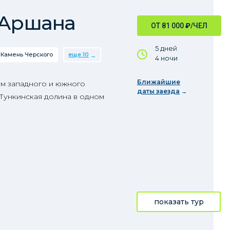
 Аршана
ОТ 81 000
₽
/ЧЕЛ
5 дней
Камень Черского
еще 10
4 ночи
Ближайшие
м западного и южного
даты заезда
 Тункинская долина в одном
показать тур