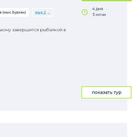
4 дня
 (мыс Бурхан)
еще 2
3 ночи
ьхону завершится рыбалкой в
показать тур