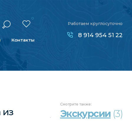
0
Работаем круглосуточно
8 914 954 51 22
н
Контакты
Смотрите
также:
а
из
Экскурсии
(3)