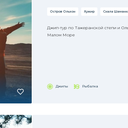
Остров Ольхон
Хужир
Скала Шаманка
Джип-тур по Тажеранской степи и Ол
Малом Море
Джипы
Рыбалка