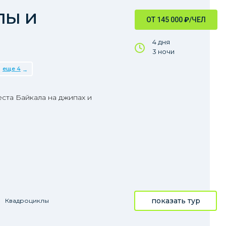
лы и
ОТ 145 000
₽
/ЧЕЛ
4 дня
3 ночи
еще 4
еста Байкала на джипах и
показать тур
Квадроциклы