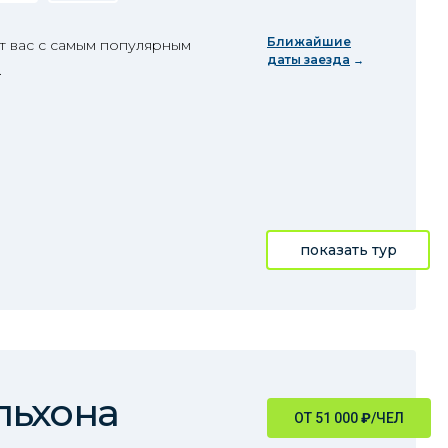
Ближайшие
т вас с самым популярным
даты заезда
.
показать тур
льхона
ОТ 51 000
₽
/ЧЕЛ