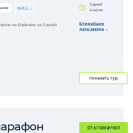
5 дней
ужир
еще 2
4 ночи
Ближайшие
ров на Байкале за 5 дней
даты заезда
показать тур
марафон
ОТ 67 000
₽
/ЧЕЛ