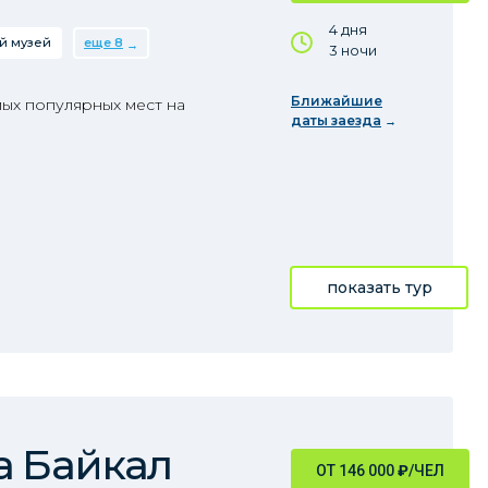
4 дня
й музей
еще 8
3 ночи
Ближайшие
ых популярных мест на
даты заезда
показать тур
а Байкал
ОТ 146 000
₽
/ЧЕЛ