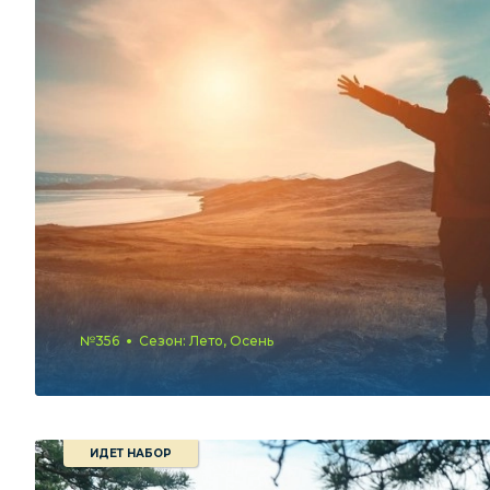
№356
Сезон: Лето, Осень
ИДЕТ НАБОР