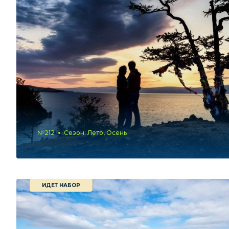
№212
Сезон: Лето, Осень
ИДЕТ НАБОР