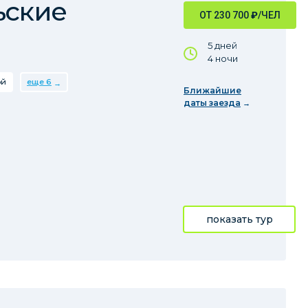
ьские
ОТ 230 700
₽
/ЧЕЛ
5 дней
4 ночи
ой
еще 6
Ближайшие
даты заезда
показать тур