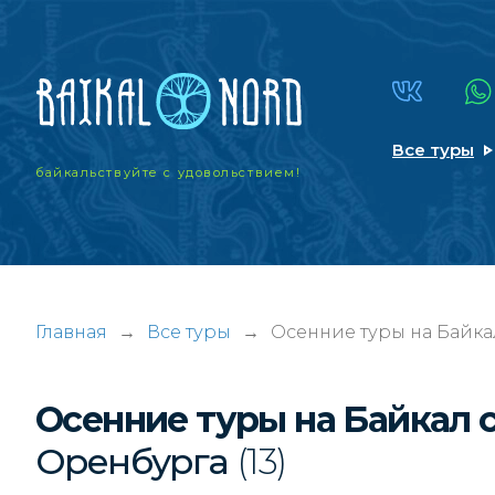
Все туры
байкальствуйте
с удовольствием!
Главная
→
Все туры
→
Осенние туры на Байка
Осенние туры на Байкал 
Оренбурга
(13)