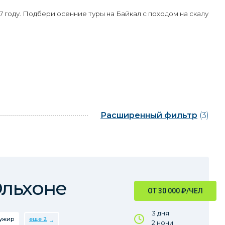
 году. Подбери осенние туры на Байкал с походом на скалу
Расширенный фильтр
(3)
Ольхоне
ОТ 30 000
₽
/ЧЕЛ
3 дня
ужир
еще 2
2 ночи