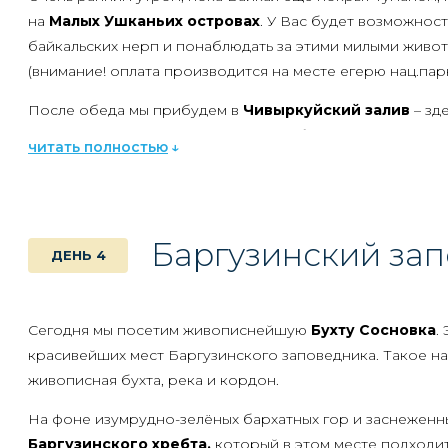
на
Малых Ушканьих островах
. У Вас будет возможнос
байкальских нерп и понаблюдать за этими милыми живо
(внимание! оплата производится на месте егерю нац.парка 
После обеда мы прибудем в
Чивыркуйский залив
– зд
достаточно времени для солнечных байкальских ванн и к
читать полностью
для тех, кому байкальская водичка все еще кажется сли
есть горячие источники, полезные для лечения радикули
двигательной системы.
Баргузинский за
Сегодня мы пройдем по Байкалу 180 км!
ДЕНЬ 4
Сегодня мы посетим живописнейшую
Бухту Сосновка
.
красивейших мест Баргузинского заповедника. Такое н
живописная бухта, река и кордон.
На фоне изумрудно-зелёных бархатных гор и заснежен
Баргузинского хребта,
который в этом месте подходит