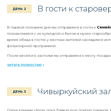
В гости к старове
ДЕНЬ 2
В первой половине дня мы отправимся в гости к
Семейс
познакомимся с их культурой и бытом в музее старообр
время обеда в гостях у местных жителей насладимся ин
фольклорной программой.
После весёлого застолья мы отправимся к месту посадк
Турка
, маршрут в 260 км будет наполнен живописными
читать полностью
Байкала и солнечными пейзажами Бурятии.
Вечером посадка на теплоход, размещение в каютах. Зн
приветственный фуршет.
Чивыркуйский за
ДЕНЬ 3
Круиз начинается! Мы отправляемся на
Малые Ушканьи
Очень ранним утром, пока Байкал еще покрыт туманом,