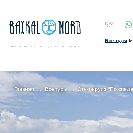
Все туры
байкальствуйте
с удовольствием!
Главная
→
Все туры
→
Этно-круиз "По след