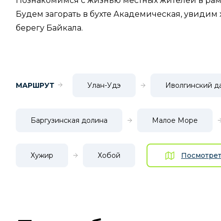
Познакомимся с жизнью местных жителей в рамка
Будем загорать в бухте Академическая, увидим
берегу Байкала.
МАРШРУТ
Улан-Удэ
Иволгинский д
Баргузинская долина
Малое Море
Хужир
Хобой
Посмотрет