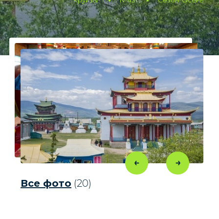
Круизы
№431
Сезон: Осень
Все фото
(20)