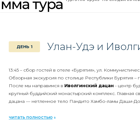
мма тура
Улан-Удэ и Иволг
ДЕНЬ 1
13:45 – сбор гостей в отеле «Бурятия», ул. Коммунистическа
Обзорная экскурсия по столице Республики Бурятия – го
После мы направимся в
Иволгинский дацан
- центр бу
крупный буддийский монастырский комплекс. Главная с
дацана — нетленное тело Пандито Хамбо-ламы Даши-До
Вечером мы вернемся в
Улан-Удэ
и устроим первый сов
читать полностью
познакомитесь друг с другом.