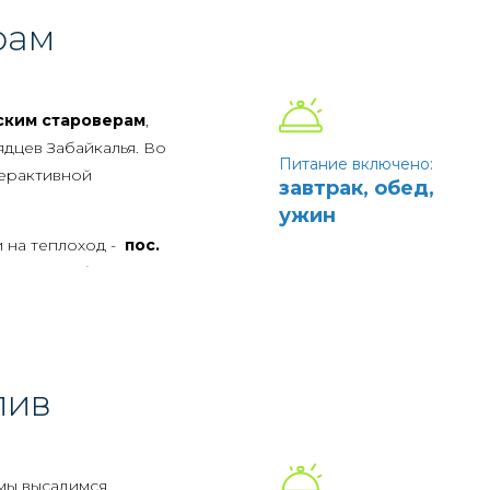
рам
ким староверам
,
ядцев Забайкалья. Во
Питание включено:
терактивной
завтрак, обед,
ужин
и на теплоход -
пос.
 видами побережья
акомство с командой и
лив
 острова
!
 мы высадимся