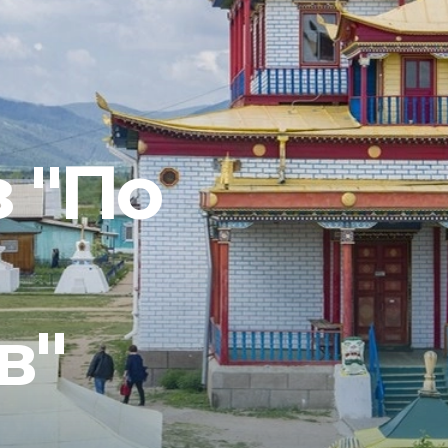
 "По
в"