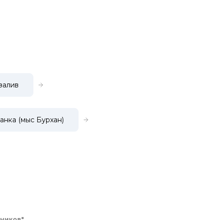
залив
анка (мыс Бурхан)
вников"