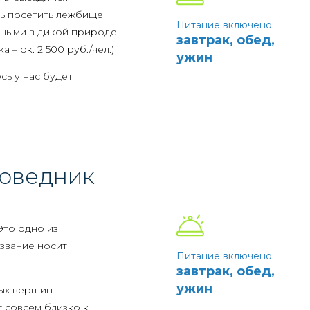
ть посетить лежбище
Питание включено:
тными в дикой природе
завтрак, обед,
– ок. 2 500 руб./чел.)
ужин
есь у нас будет
упания в Байкале. А
шком холодной, здесь
та и опорно-
поведник
 Это одно из
азвание носит
Питание включено:
завтрак, обед,
ужин
ных вершин
 совсем близко к