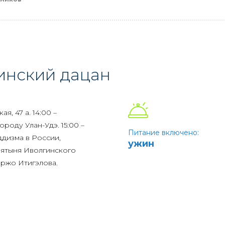
инский дацан
я, 47 а. 14:00 –
роду Улан-Удэ. 15:00 –
Питание включено:
ддизма в России,
ужин
вятыня Иволгинского
ржо Итигэлова.
местный ужин, где вы