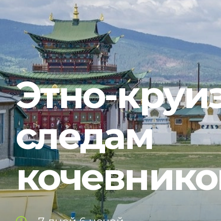
Этно-круиз
следам
кочевнико