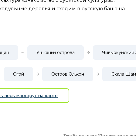
х тура «Знакомство с бурятской культуры»,
 ходульные деревья и сходим в русскую баню на
ацан
Ушканьи острова
Чивыркуйский 
Огой
Остров Ольхон
Скала Шам
ь весь маршрут на карте
Тур: Этно-круиз "По следам коче