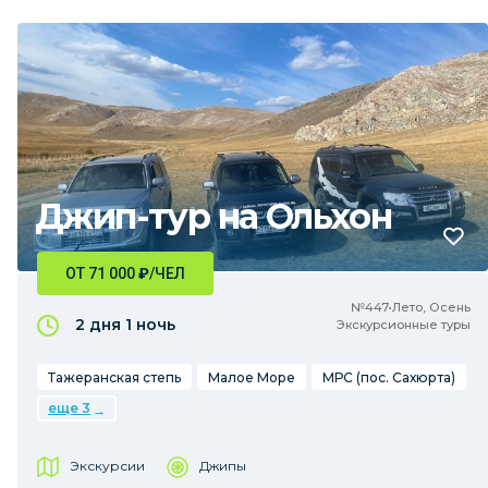
Джип-тур на Ольхон
ОТ 71 000
₽
/ЧЕЛ
№447•Лето, Осень
2 дня
1 ночь
Экскурсионные туры
Тажеранская степь
Малое Море
МРС (пос. Сахюрта)
еще 3
Экскурсии
Джипы