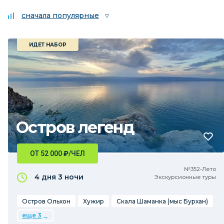
сначала популярные
ИДЕТ НАБОР
Остров легенд
ОТ 52 000
₽
/ЧЕЛ
№352•Лето
4 дня
3 ночи
Экскурсионные туры
Остров Ольхон
Хужир
Скала Шаманка (мыс Бурхан)
еще 3