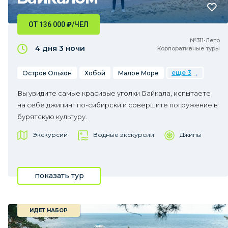
ОТ 136 000
₽
/ЧЕЛ
№311•Лето
4 дня
3 ночи
Корпоративные туры
еще 3
Остров Ольхон
Хобой
Малое Море
Вы увидите самые красивые уголки Байкала, испытаете
на себе джипинг по-сибирски и совершите погружение в
бурятскую культуру.
Экскурсии
Водные экскурсии
Джипы
показать тур
ИДЕТ НАБОР