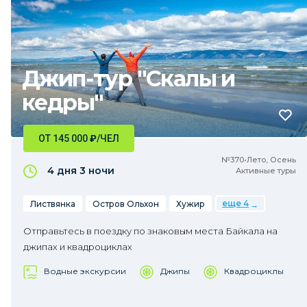
Джип-тур "Скалы и
кедры"
ОТ 145 000
₽
/ЧЕЛ
№370•Лето, Осень
4 дня
3 ночи
Активные туры
еще 4
Листвянка
Остров Ольхон
Хужир
Отправьтесь в поездку по знаковым места Байкала на
джипах и квадроциклах
Водные экскурсии
Джипы
Квадроциклы