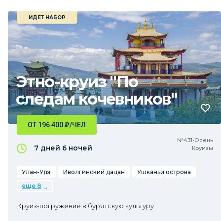
ИДЕТ НАБОР
Этно-круиз "По
следам кочевников"
ОТ 196 400
₽
/ЧЕЛ
№431•Осень
7 дней
6 ночей
Круизы
Улан-Удэ
Иволгинский дацан
Ушканьи острова
еще 8
Круиз-погружение в бурятскую культуру