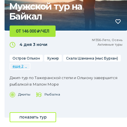
Мужской тур на
Байкал
ОТ 146 000
₽
/ЧЕЛ
№356•Лето, Осень
4 дня
3 ночи
Активные туры
Остров Ольхон
Хужир
Скала Шаманка (мыс Бурхан)
еще 2
Джип-тур по Тажеранской степи и Ольхону завершится
рыбалкой в Малом Море
Джипы
Рыбалка
показать тур