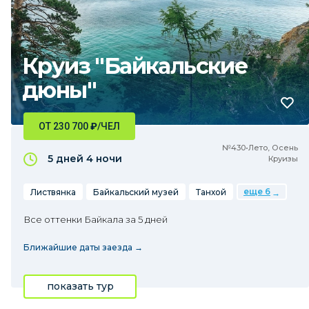
Круиз "Байкальские
дюны"
ОТ 230 700
₽
/ЧЕЛ
№430•Лето, Осень
5 дней
4 ночи
Круизы
еще 6
Листвянка
Байкальский музей
Танхой
Все оттенки Байкала за 5 дней
Ближайшие даты заезда →
показать тур