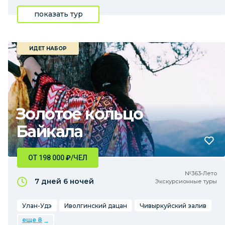
показать тур
ИДЕТ НАБОР
Золотое кольцо
Байкала
ОТ 198 000
₽
/ЧЕЛ
№363•Лето
7 дней
6 ночей
Экскурсионные туры
Улан-Удэ
Иволгинский дацан
Чивыркуйский залив
еще 8