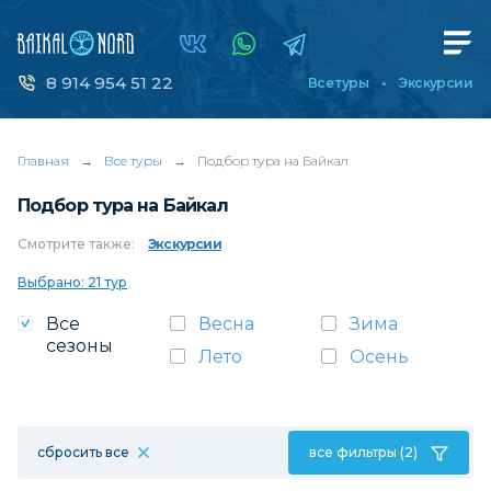
8 914 954 51 22
Все туры
Экскурсии
Главная
→
Все туры
→
Подбор тура на Байкал
Подбор тура на Байкал
Смотрите
также:
Экскурсии
Выбрано: 21 тур
Все
Весна
Зима
сезоны
Лето
Осень
сбросить все
все фильтры (2)