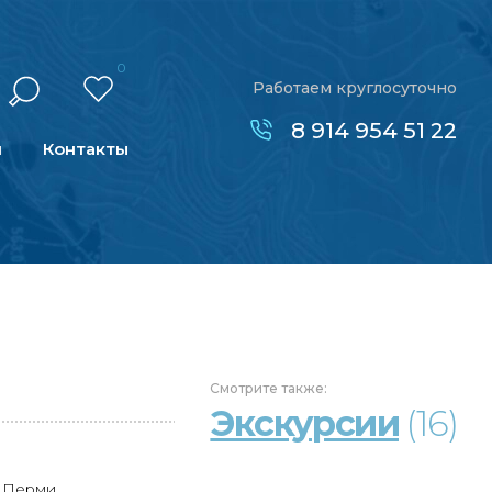
0
Работаем круглосуточно
8 914 954 51 22
н
Контакты
Смотрите
также:
Экскурсии
(16)
з Перми.