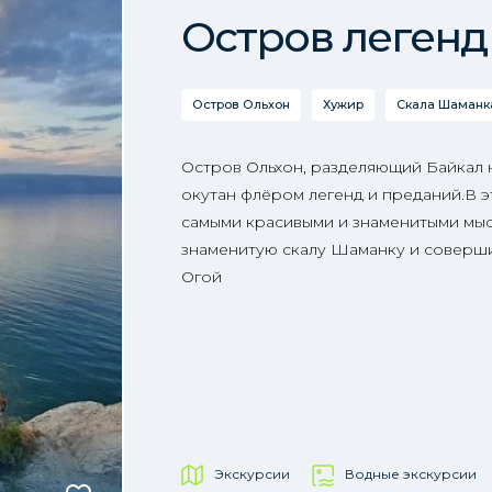
Остров легенд
Остров Ольхон
Хужир
Скала Шаманка
Остров Ольхон, разделяющий Байкал
окутан флёром легенд и преданий.В э
самыми красивыми и знаменитыми мыс
знаменитую скалу Шаманку и соверши
Огой
Экскурсии
Водные экскурсии