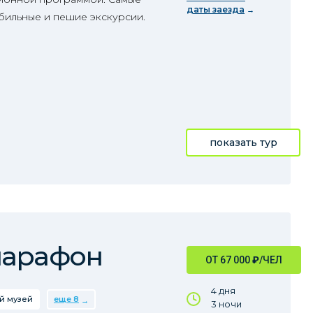
даты заезда
бильные и пешие экскурсии.
показать тур
марафон
ОТ 67 000
₽
/ЧЕЛ
4 дня
й музей
еще 8
3 ночи