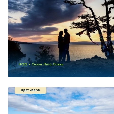
№212
Сезон: Лето, Осень
ИДЕТ НАБОР