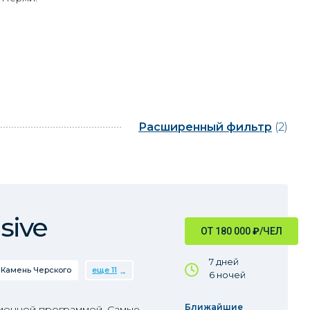
Расширенный фильтр
(2)
sive
ОТ 180 000
₽
/ЧЕЛ
7 дней
Камень Черского
еще 11
6 ночей
Ближайшие
сионной программой. Самые