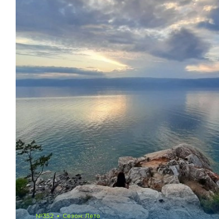
№352
Сезон: Лето