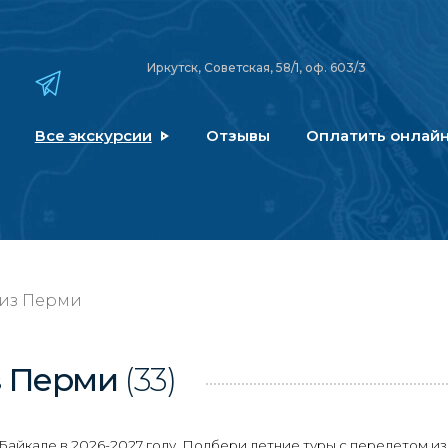
Иркутск, Советская, 58/1, оф. 603/3
Все экскурсии
Отзывы
Оплатить онлай
 из Перми
з Перми
(33)
айкале в 2026-2027 году. Подбери летние туры с перелетом и