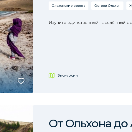
Ольхонские ворота
Остров Ольхон
Х
Изучите единственный населённый ост
Экскурсии
От Ольхона до