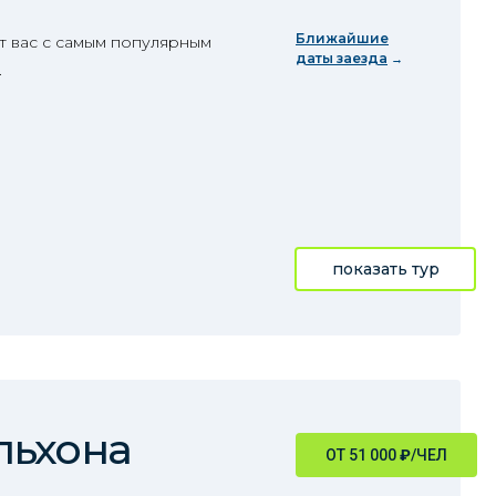
Ближайшие
т вас с самым популярным
даты заезда
.
показать тур
льхона
ОТ 51 000
₽
/ЧЕЛ