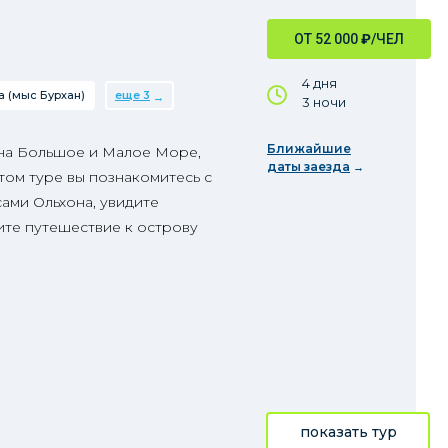
ОТ 52 000
₽
/ЧЕЛ
4 дня
 (мыс Бурхан)
еще 3
3 ночи
Ближайшие
 на Большое и Малое Море,
даты заезда
том туре вы познакомитесь с
ами Ольхона, увидите
те путешествие к острову
показать тур