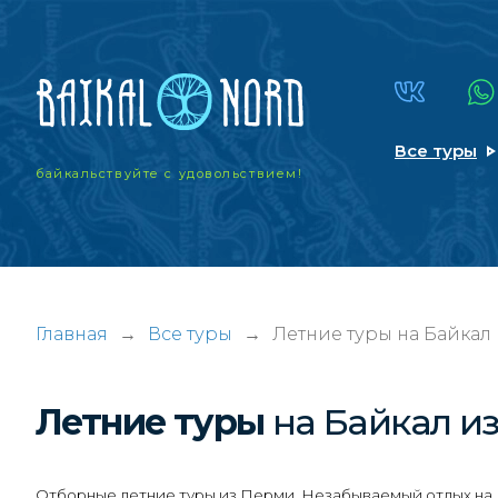
Все туры
байкальствуйте
с удовольствием!
Главная
→
Все туры
→
Летние туры на Байкал
Летние туры
на Байкал
и
Отборные летние туры из Перми. Незабываемый отдых на Б