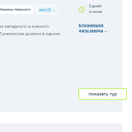
5 дней
Камень Черского
еще 10
4 ночи
Ближайшие
м западного и южного
даты заезда
 Тункинская долина в одном
показать тур