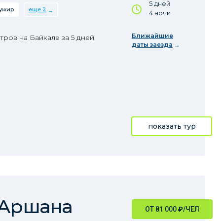
5 дней
ужир
еще 2
4 ночи
Ближайшие
ров на Байкале за 5 дней
даты заезда
показать тур
 Аршана
ОТ 81 000
₽
/ЧЕЛ