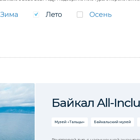
Зима
Лето
Осень
Байкал All-Inclu
Музей «Тальцы»
Байкальский музей
Групповой тур с насыщенной экскур