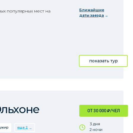
Ближайшие
ых популярных мест на
даты заезда
показать тур
Ольхоне
ОТ 30 000
₽
/ЧЕЛ
3 дня
ужир
еще 2
2 ночи