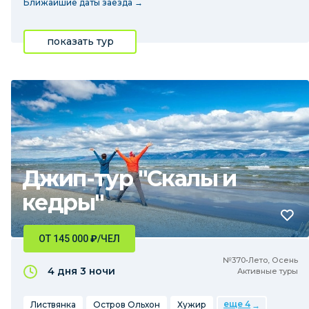
Ближайшие даты заезда →
показать тур
Джип-тур "Скалы и
кедры"
ОТ 145 000
₽
/ЧЕЛ
№370•Лето, Осень
4 дня
3 ночи
Активные туры
еще 4
Листвянка
Остров Ольхон
Хужир