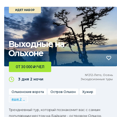
ИДЕТ НАБОР
Выходные на
Ольхоне
ОТ 30 000
₽
/ЧЕЛ
№212•Лето, Осень
3 дня
2 ночи
Экскурсионные туры
Ольхонские ворота
Остров Ольхон
Хужир
еще 2
Трехдневный тур, который познакомит вас с самым
популярным местом на Байкале - островом Ольхон.