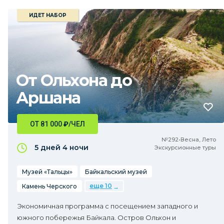
ИДЕТ НАБОР
От Ольхона до
Аршана
ОТ 81 000
₽
/ЧЕЛ
№292•Весна, Лето
5 дней
4 ночи
Экскурсионные туры
Музей «Тальцы»
Байкальский музей
еще 10
Камень Черского
Экономичная программа с посещением западного и
южного побережья Байкала. Остров Ольхон и