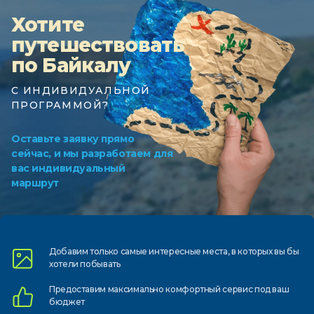
Хотите
путешествовать
по Байкалу
С ИНДИВИДУАЛЬНОЙ
ПРОГРАММОЙ?
Оставьте заявку прямо
сейчас, и мы разработаем для
вас индивидуальный
маршрут
Добавим только самые
интересные места, в которых
вы бы
хотели побывать
Предоставим
максимально комфортный
сервис под ваш
бюджет