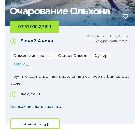
Очарование Ольхона
ОТ 51 000
₽
/ЧЕЛ
№351•Весна, Лето, Осень
5 дней
4 ночи
Экскурсионные туры
Ольхонские ворота
Остров Ольхон
Хужир
еще 2
Изучите единственный населённый остров на Байкале за
5 дней
Экскурсии
Ближайшие даты заезда →
показать тур