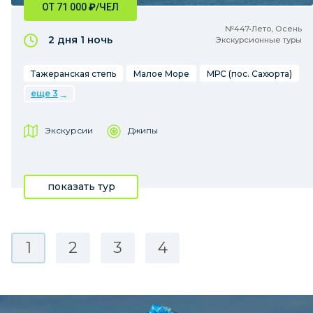
ОТ 71 000
₽
/ЧЕЛ
№447•Лето, Осень
2 дня
1 ночь
Экскурсионные туры
Тажеранская степь
Малое Море
МРС (пос. Сахюрта)
еще 3
Экскурсии
Джипы
показать тур
1
2
3
4