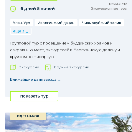
№361•Лето
6 дней
5 ночей
Экскурсионные туры
Улан-Удэ
Иволгинский дацан
Чивыркуйский залив
еще 3
Групповой тур с посещением буддийских храмов и
сакральных мест, экскурсией в Баргузинскую долину и
круизом по Чивыркую
Экскурсии
Водные экскурсии
Ближайшие даты заезда →
показать тур
ИДЕТ НАБОР