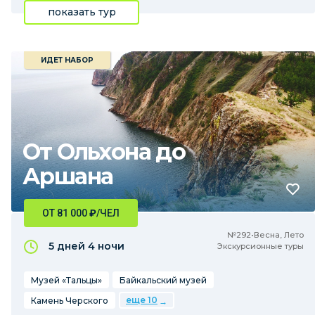
показать тур
ИДЕТ НАБОР
От Ольхона до
Аршана
ОТ 81 000
₽
/ЧЕЛ
№292•Весна, Лето
5 дней
4 ночи
Экскурсионные туры
Музей «Тальцы»
Байкальский музей
еще 10
Камень Черского