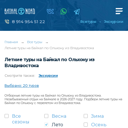
8 914 954 51 22
Все туры
Экскурсии
Главная
→
Все туры
→
Летние туры на Байкал по Ольхону из Владивостока
Летние туры на Байкал по Ольхону из
Владивостока
Смотрите
также:
Экскурсии
Выбрано: 20 туров
Отборные летние туры на Байкал по Ольхону из Владивостока.
Незабываемый отдых на Байкале в 2026-2027 году. Подбери летние туры на
Байкал по Ольхону с перелетом из Владивостока.
Все
Весна
Зима
сезоны
Лето
Осень