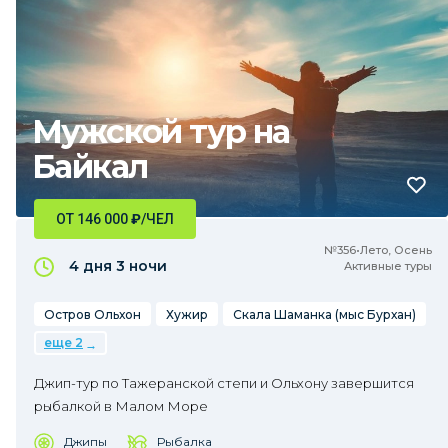
Мужской тур на
Байкал
ОТ 146 000
₽
/ЧЕЛ
№356•Лето, Осень
4 дня
3 ночи
Активные туры
Остров Ольхон
Хужир
Скала Шаманка (мыс Бурхан)
еще 2
Джип-тур по Тажеранской степи и Ольхону завершится
рыбалкой в Малом Море
Джипы
Рыбалка