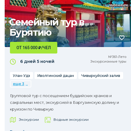
Семейный тур в
Бурятию
ОТ 165 000
₽
/ЧЕЛ
№361•Лето
6 дней
5 ночей
Экскурсионные туры
Улан-Удэ
Иволгинский дацан
Чивыркуйский залив
еще 3
Групповой тур с посещением буддийских храмов и
сакральных мест, экскурсией в Баргузинскую долину и
круизом по Чивыркую
Экскурсии
Водные экскурсии