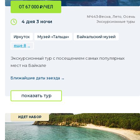
ОТ 67 000
₽
/ЧЕЛ
№443•Весна, Лето, Осень
4 дня
3 ночи
Экскурсионные туры
Иркутск
Музей «Тальцы»
Байкальский музей
еще 8
Экскурсионный тур с посещением самых популярных
мест на Байкале
Ближайшие даты заезда →
показать тур
ИДЕТ НАБОР