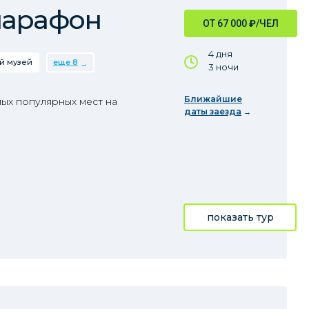
марафон
ОТ 67 000
₽
/ЧЕЛ
4 дня
й музей
еще 8
3 ночи
Ближайшие
ых популярных мест на
даты заезда
показать тур