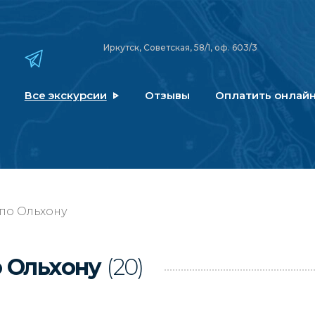
Иркутск, Советская, 58/1, оф. 603/3
Все экскурсии
Отзывы
Оплатить онлай
 по Ольхону
о Ольхону
(20)