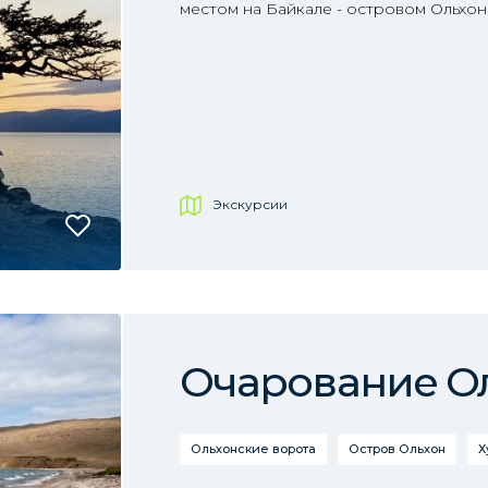
местом на Байкале - островом Ольхон
Экскурсии
Очарование О
Ольхонские ворота
Остров Ольхон
Х