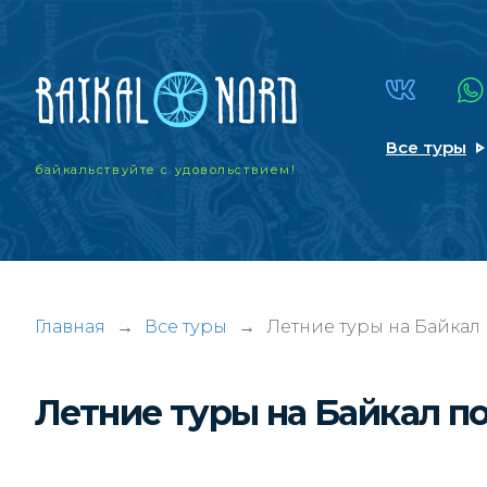
Все туры
байкальствуйте
с удовольствием!
Главная
→
Все туры
→
Летние туры на Байкал
Летние туры на Байкал п