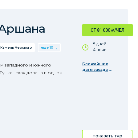
 Аршана
ОТ 81 000
₽
/ЧЕЛ
5 дней
Камень Черского
еще 10
4 ночи
Ближайшие
м западного и южного
даты заезда
 Тункинская долина в одном
показать тур