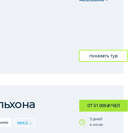
.
показать тур
льхона
ОТ 51 000
₽
/ЧЕЛ
5 дней
ужир
еще 2
4 ночи