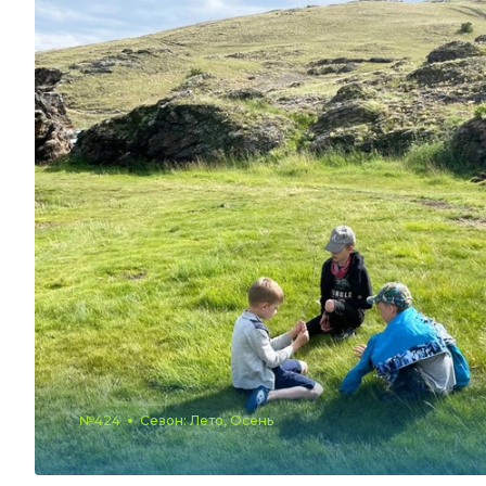
№424
Сезон: Лето, Осень