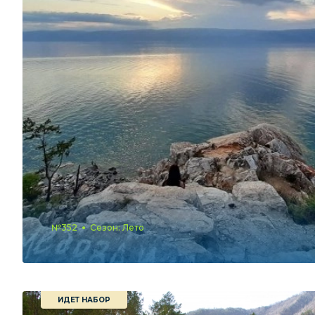
№352
Сезон: Лето
ИДЕТ НАБОР