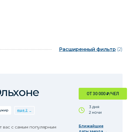
Расширенный фильтр
(2)
Ольхоне
ОТ 30 000
₽
/ЧЕЛ
3 дня
ужир
еще 2
2 ночи
Ближайшие
т вас с самым популярным
даты заезда