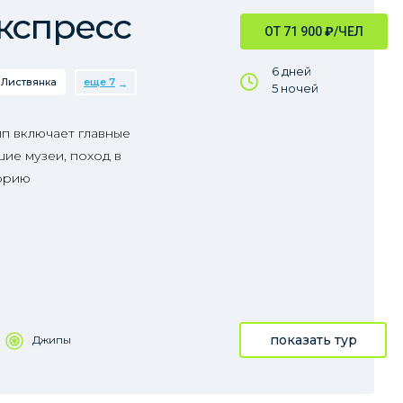
кспресс
ОТ 71 900
₽
/ЧЕЛ
6 дней
Листвянка
еще 7
5 ночей
пп включает главные
ие музеи, поход в
орию
показать тур
Джипы