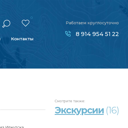
0
Работаем круглосуточно
8 914 954 51 22
н
Контакты
Смотрите
также:
Экскурсии
(16)
из Иркутска.