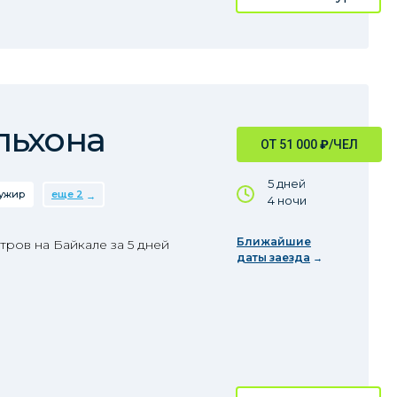
льхона
ОТ 51 000
₽
/ЧЕЛ
5 дней
ужир
еще 2
4 ночи
Ближайшие
ров на Байкале за 5 дней
даты заезда