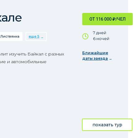
кале
ОТ 116 000
₽
/ЧЕЛ
7 дней
Листвянка
еще 5
6 ночей
Ближайшие
ит изучить Байкал с разных
даты заезда
ешие и автомобильные
показать тур