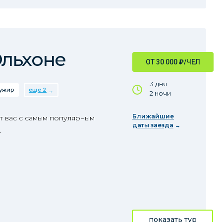
Ольхоне
ОТ 30 000
₽
/ЧЕЛ
3 дня
ужир
еще 2
2 ночи
Ближайшие
т вас с самым популярным
даты заезда
.
показать тур