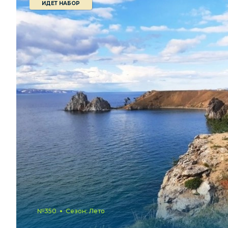
ИДЕТ НАБОР
№350
Сезон: Лето