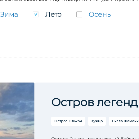
Зима
Лето
Осень
Остров легенд
Остров Ольхон
Хужир
Скала Шаманка
Остров Ольхон, разделяющий Байкал