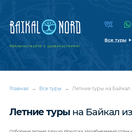
Все туры
байкальствуйте
с удовольствием!
Главная
→
Все туры
→
Летние туры на Байкал 
Летние туры
на Байкал
из
Отборные летние туры из Иркутска. Незабываемый отдых на