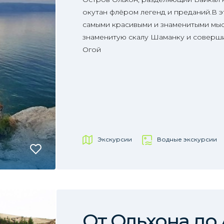
окутан флёром легенд и преданий.В э
самыми красивыми и знаменитыми мыс
знаменитую скалу Шаманку и соверши
Огой
Экскурсии
Водные экскурсии
От Ольхона до