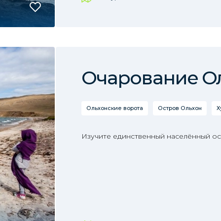
Очарование О
Ольхонские ворота
Остров Ольхон
Х
Изучите единственный населённый ост