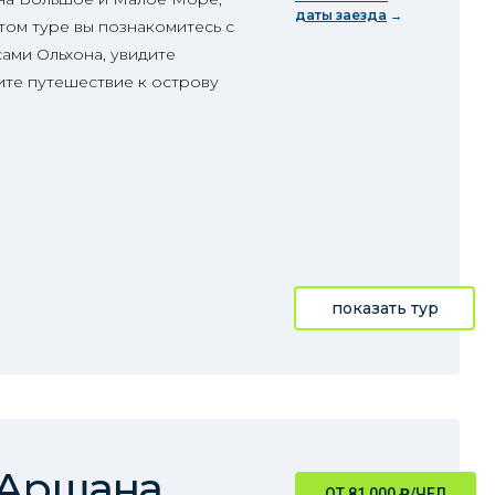
даты заезда
том туре вы познакомитесь с
ами Ольхона, увидите
те путешествие к острову
показать тур
 Аршана
ОТ 81 000
₽
/ЧЕЛ