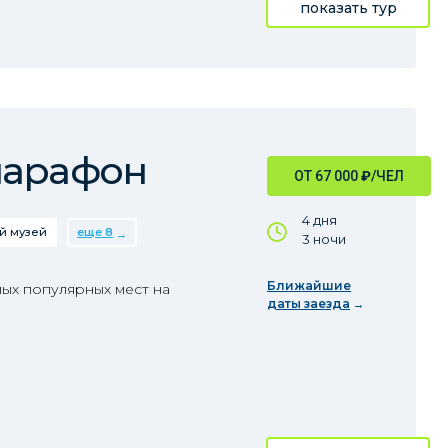
показать тур
марафон
ОТ 67 000
₽
/ЧЕЛ
4 дня
й музей
еще 8
3 ночи
Ближайшие
ых популярных мест на
даты заезда