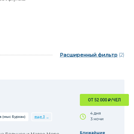
Расширенный фильтр
(2)
ОТ 52 000
₽
/ЧЕЛ
4 дня
 (мыс Бурхан)
еще 3
3 ночи
Ближайшие
 на Большое и Малое Море,