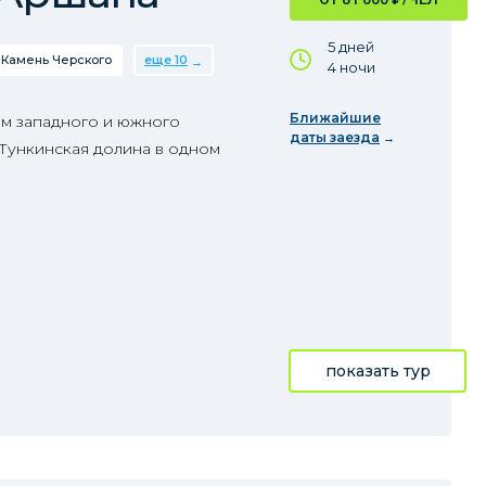
5 дней
Камень Черского
еще 10
4 ночи
Ближайшие
м западного и южного
даты заезда
 Тункинская долина в одном
показать тур