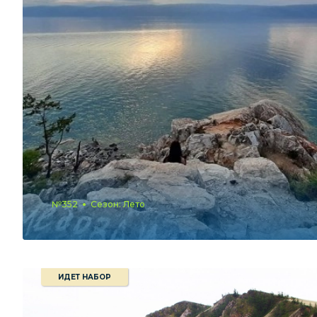
№352
Сезон: Лето
ИДЕТ НАБОР