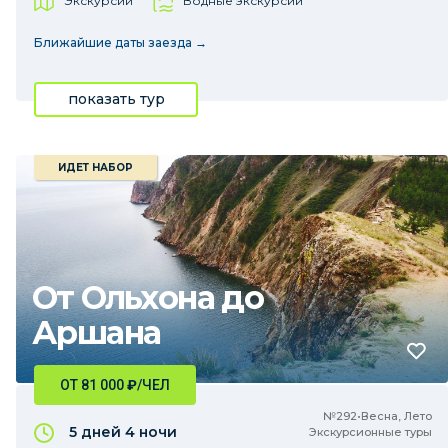
Экскурсии
Водные экскурсии
Ближайшие даты заезда →
показать тур
ИДЕТ НАБОР
От Ольхона до
Аршана
ОТ 81 000
₽
/ЧЕЛ
№292•Весна, Лето
5 дней
4 ночи
Экскурсионные туры