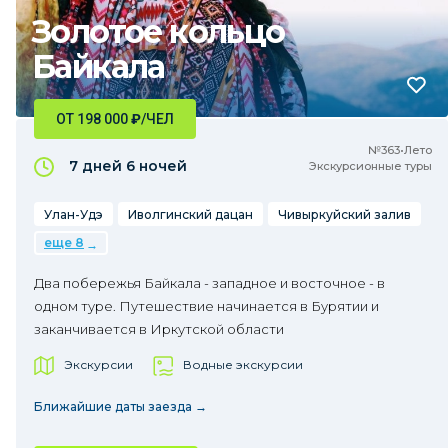
Золотое кольцо
Байкала
ОТ 198 000
₽
/ЧЕЛ
№363•Лето
7 дней
6 ночей
Экскурсионные туры
Улан-Удэ
Иволгинский дацан
Чивыркуйский залив
еще 8
Два побережья Байкала - западное и восточное - в
одном туре. Путешествие начинается в Бурятии и
заканчивается в Иркутской области
Экскурсии
Водные экскурсии
Ближайшие даты заезда →