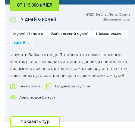
ОТ 115 000
₽
/ЧЕЛ
№321•Весна, Лето, Осень
7 дней
6 ночей
Школьные туры
Музей «Тальцы»
Байкальский музей
Шаман-камень
еще 8
Изучить Байкал от А до Я, побывать в самых красивых
местах озера, насладиться первозданными природными
видами и отлично отдохнуть в компании друзей - все это
ждет юных путешественников в нашем весеннем туре!
Экскурсии
Водные экскурсии
Аэролодка (хивус)
показать тур