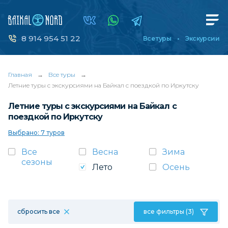
8 914 954 51 22
Все туры
Экскурсии
Главная
→
Все туры
→
Летние туры с экскурсиями на Байкал с поездкой по Иркутску
Летние туры с экскурсиями на Байкал с
поездкой по Иркутску
Выбрано: 7 туров
Все
Весна
Зима
сезоны
Лето
Осень
сбросить все
все фильтры (3)