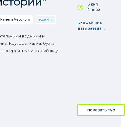
истории"
3 дня
2 ночи
Камень Черского
еще 4
Ближайшие
даты заезда
ательными водными и
ка, Кругобайкалка, бухта
и невероятных историй ждут
показать тур