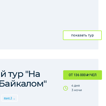
показать тур
 тур "На
ОТ 136 000
₽
/ЧЕЛ
 Байкалом"
4 дня
3 ночи
еще 3