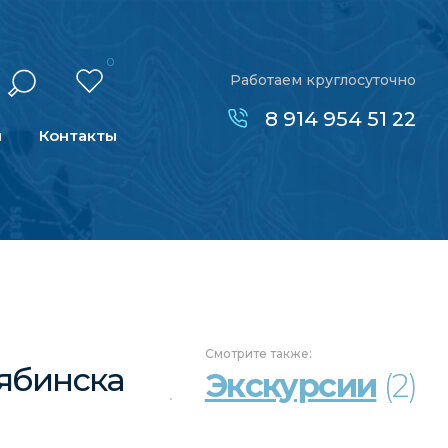
0
Работаем круглосуточно
8 914 954 51 22
н
Контакты
Смотрите
также:
ябинска
Экскурсии
(2)