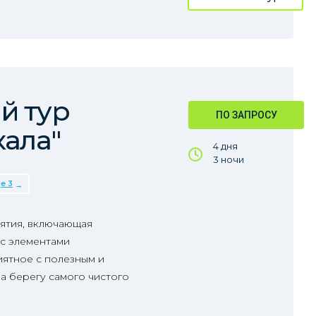
й тур
ПО ЗАПРОСУ
кала"
4 дня
3 ночи
е 3
ятия, включающая
с элементами
ятное с полезным и
а берегу самого чистого