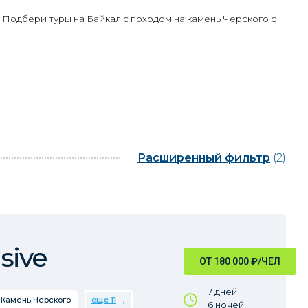
 Подбери туры на Байкал с походом на камень Черского с
Расширенный фильтр
(2)
sive
ОТ 180 000
₽
/ЧЕЛ
7 дней
Камень Черского
еще 11
6 ночей