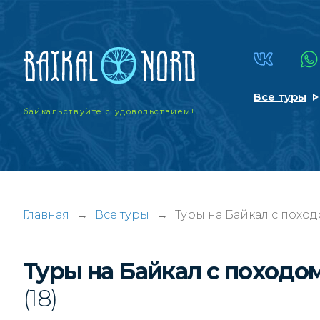
Все туры
байкальствуйте
с удовольствием!
Главная
→
Все туры
→
Туры на Байкал с похо
Туры на Байкал с походо
(18)