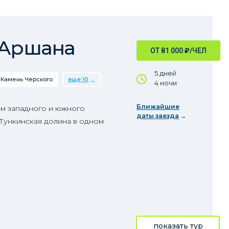
 Аршана
ОТ 81 000
₽
/ЧЕЛ
5 дней
Камень Черского
еще 10
4 ночи
Ближайшие
м западного и южного
даты заезда
 Тункинская долина в одном
показать тур