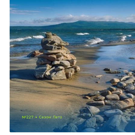
№227
Сезон: Лето