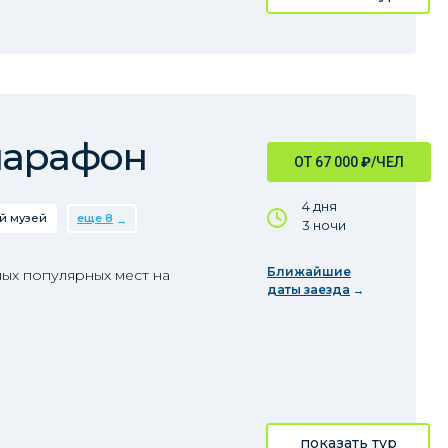
марафон
ОТ 67 000
₽
/ЧЕЛ
4 дня
й музей
еще 8
3 ночи
Ближайшие
ых популярных мест на
даты заезда
показать тур