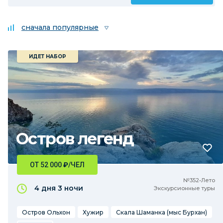
сначала популярные
ИДЕТ НАБОР
Остров легенд
ОТ 52 000
₽
/ЧЕЛ
№352•Лето
4 дня
3 ночи
Экскурсионные туры
Остров Ольхон
Хужир
Скала Шаманка (мыс Бурхан)