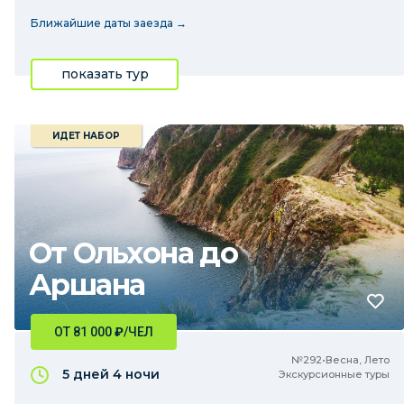
Ближайшие даты заезда →
показать тур
ИДЕТ НАБОР
От Ольхона до
Аршана
ОТ 81 000
₽
/ЧЕЛ
№292•Весна, Лето
5 дней
4 ночи
Экскурсионные туры