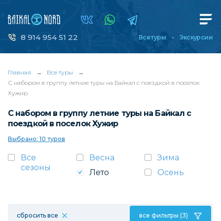
8 914 954 51 22
Все туры
Экскурсии
Главная
→
Все туры
→
С набором в группу летние туры на Байкал с поездкой в поселок
Хужир
С набором в группу летние туры на Байкал с
поездкой в поселок Хужир
Выбрано: 10 туров
Все
Весна
Зима
сезоны
Лето
Осень
сбросить все
все фильтры (3)