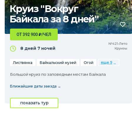
Круиз "Вокруг
Байкала за 8 дней"
ОТ 392 900
₽
/ЧЕЛ
№421•Лето
8 дней
7 ночей
Круизы
еще 9
Листвянка
Байкальский музей
Огой
Большой круиз по заповедным местам Байкала
Ближайшие даты заезда →
показать тур