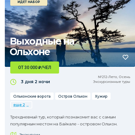
ИДЕТ НАБОР
Выходные на
Ольхоне
ОТ 30 000
₽
/ЧЕЛ
№212•Лето, Осень
3 дня
2 ночи
Экскурсионные туры
Ольхонские ворота
Остров Ольхон
Хужир
еще 2
Трехдневный тур, который познакомит вас с самым
популярным местом на Байкале - островом Ольхон.
Экскурсии