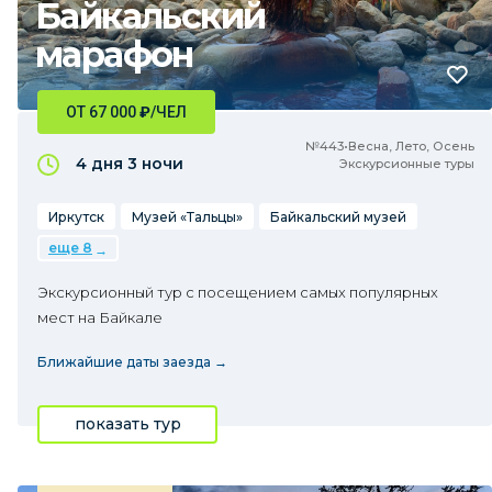
Байкальский
марафон
ОТ 67 000
₽
/ЧЕЛ
№443•Весна, Лето, Осень
4 дня
3 ночи
Экскурсионные туры
Иркутск
Музей «Тальцы»
Байкальский музей
еще 8
Экскурсионный тур с посещением самых популярных
мест на Байкале
Ближайшие даты заезда →
показать тур