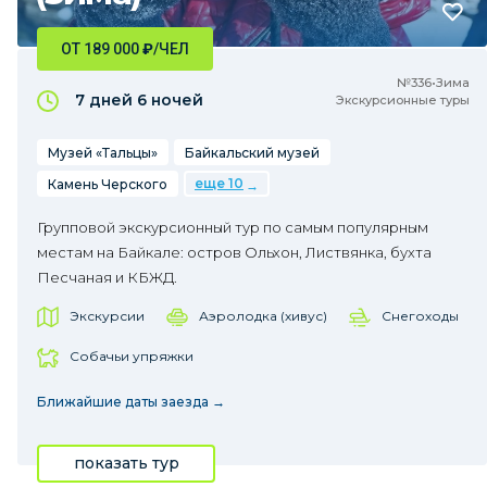
ОТ 189 000
₽
/ЧЕЛ
№336•Зима
7 дней
6 ночей
Экскурсионные туры
Музей «Тальцы»
Байкальский музей
еще 10
Камень Черского
Групповой экскурсионный тур по самым популярным
местам на Байкале: остров Ольхон, Листвянка, бухта
Песчаная и КБЖД.
Экскурсии
Аэролодка (хивус)
Снегоходы
Собачьи упряжки
Ближайшие даты заезда →
показать тур