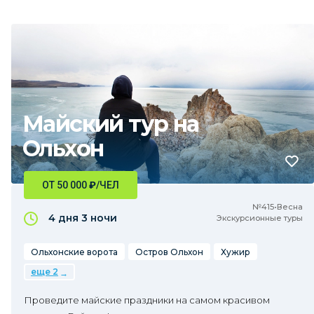
Майский тур на
Ольхон
ОТ 50 000
₽
/ЧЕЛ
№415•Весна
4 дня
3 ночи
Экскурсионные туры
Ольхонские ворота
Остров Ольхон
Хужир
еще 2
Проведите майские праздники на самом красивом