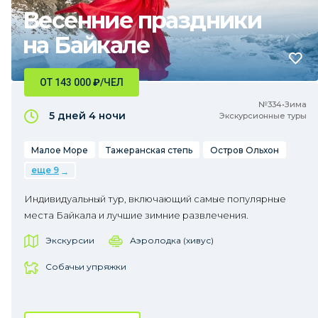
Весенние праздники
на Байкале
ОТ 143 000
₽
/ЧЕЛ
№334•Зима
5 дней
4 ночи
Экскурсионные туры
Малое Море
Тажеранская степь
Остров Ольхон
еще 9
Индивидуальный тур, включающий самые популярные
места Байкала и лучшие зимние развлечения.
Экскурсии
Аэролодка (хивус)
Собачьи упряжки