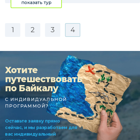
показать тур
1
2
3
4
Хотите
путешествовать
по Байкалу
С ИНДИВИДУАЛЬНОЙ
ПРОГРАММОЙ?
Оставьте заявку прямо
сейчас, и мы разработаем для
вас индивидуальный