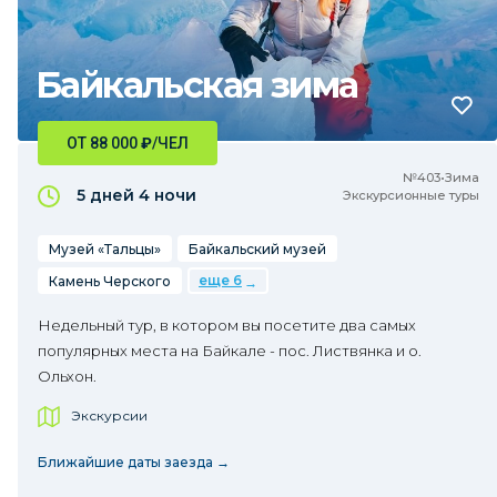
Байкальская зима
ОТ 88 000
₽
/ЧЕЛ
№403•Зима
5 дней
4 ночи
Экскурсионные туры
Музей «Тальцы»
Байкальский музей
еще 6
Камень Черского
Недельный тур, в котором вы посетите два самых
популярных места на Байкале - пос. Листвянка и о.
Ольхон.
Экскурсии
Ближайшие даты заезда →