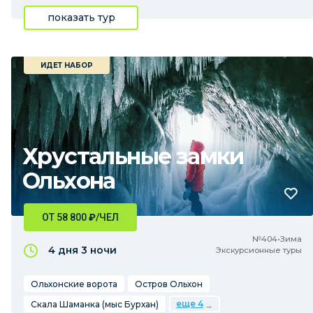
показать тур
ИДЕТ НАБОР
Хрустальные замки
Ольхона
ОТ 58 800
₽
/ЧЕЛ
№404•Зима
4 дня
3 ночи
Экскурсионные туры
Ольхонские ворота
Остров Ольхон
еще 4
Скала Шаманка (мыс Бурхан)