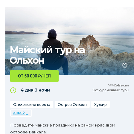
Майский тур на
Ольхон
ОТ 50 000
₽
/ЧЕЛ
№415•Весна
4 дня
3 ночи
Экскурсионные туры
Ольхонские ворота
Остров Ольхон
Хужир
еще 2
Проведите майские праздники на самом красивом
острове Байкала!