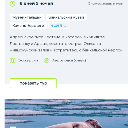
6 дней
5 ночей
Экскурсионные туры
Музей «Тальцы»
Байкальский музей
еще 8
Камень Черского
Апрельское путешествие, в котором вы увидите
Листвянку и Аршан, посетите остров Ольхон и
Чивыркуйский залив и встретитесь с байкальской нерпой
Экскурсии
Аэролодка (хивус)
показать тур