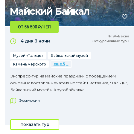
Майский Байкал
ОТ 56 500
₽
/ЧЕЛ
№194•Весна
4 дня
3 ночи
Экскурсионные туры
Музей «Тальцы»
Байкальский музей
еще 5
Камень Черского
Экспресс-тур на майские праздники с посещением
основных достопримечательностей: Листвянка, "Тальцы",
Байкальский музей и Кругобайкалка.
Экскурсии
показать тур