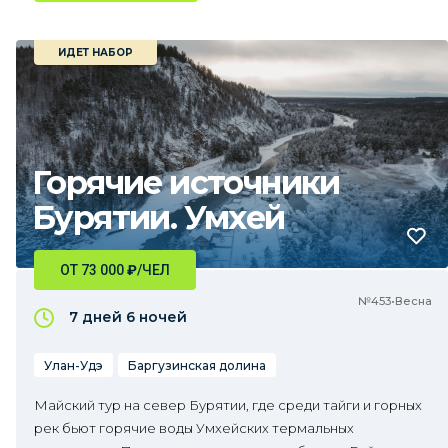
ИДЕТ НАБОР
Горячие источники
Бурятии. Умхей
ОТ 73 000
₽
/ЧЕЛ
№453•Весна
7 дней
6 ночей
Улан-Удэ
Баргузинская долина
Майский тур на север Бурятии, где среди тайги и горных
рек бьют горячие воды Умхейских термальных