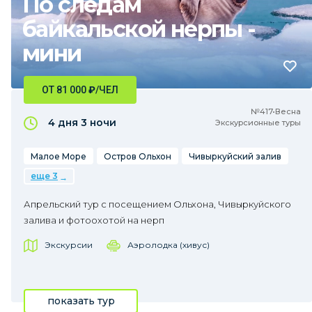
По следам
байкальской нерпы -
мини
ОТ 81 000
₽
/ЧЕЛ
№417•Весна
4 дня
3 ночи
Экскурсионные туры
Малое Море
Остров Ольхон
Чивыркуйский залив
еще 3
Апрельский тур с посещением Ольхона, Чивыркуйского
залива и фотоохотой на нерп
Экскурсии
Аэролодка (хивус)
показать тур