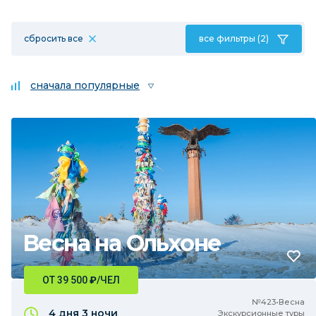
сбросить все
все фильтры (2)
сначала популярные
Весна на Ольхоне
ОТ 39 500
₽
/ЧЕЛ
№423•Весна
4 дня
3 ночи
Экскурсионные туры