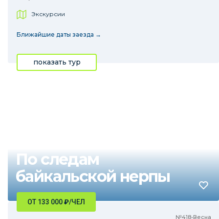
Экскурсии
Ближайшие даты заезда →
показать тур
По следам
байкальской нерпы
ОТ 133 000
₽
/ЧЕЛ
№418•Весна