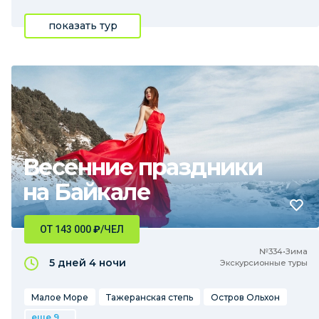
показать тур
Весенние праздники
на Байкале
ОТ 143 000
₽
/ЧЕЛ
№334•Зима
5 дней
4 ночи
Экскурсионные туры
Малое Море
Тажеранская степь
Остров Ольхон
еще 9