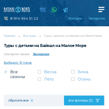
8 914 954 51 22
Все туры
Экскурсии
Главная
→
Все туры
→
Туры с детьми на Байкал на Малое Море
Туры с детьми на Байкал на Малое Море
Смотрите
также:
Экскурсии
Выбрано: 15 туров
Все
Весна
Зима
сезоны
Лето
Осень
сбросить все
все фильтры (2)