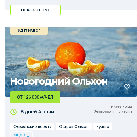
показать тур
ИДЕТ НАБОР
Новогодний Ольхон
ОТ 126 000
₽
/ЧЕЛ
№394•Зима
5 дней
4 ночи
Экскурсионные туры
Ольхонские ворота
Остров Ольхон
Хужир
еще 3