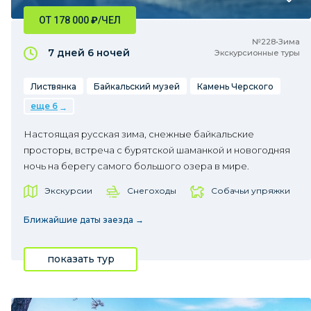
ОТ 178 000
₽
/ЧЕЛ
№228•Зима
7 дней
6 ночей
Экскурсионные туры
Листвянка
Байкальский музей
Камень Черского
еще 6
Настоящая русская зима, снежные байкальские
просторы, встреча с бурятской шаманкой и новогодняя
ночь на берегу самого большого озера в мире.
Экскурсии
Снегоходы
Собачьи упряжки
Ближайшие даты заезда →
показать тур