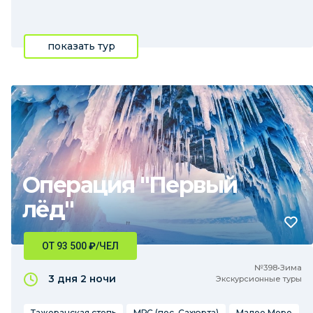
показать тур
Операция "Первый
лёд"
ОТ 93 500
₽
/ЧЕЛ
№398•Зима
3 дня
2 ночи
Экскурсионные туры
Тажеранская степь
МРС (пос. Сахюрта)
Малое Море