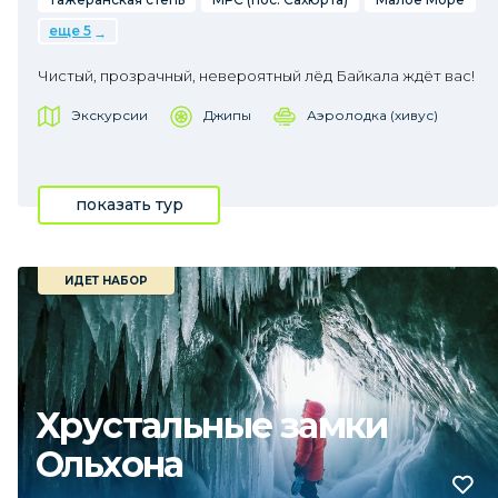
еще 5
Чистый, прозрачный, невероятный лёд Байкала ждёт вас!
Экскурсии
Джипы
Аэролодка (хивус)
показать тур
ИДЕТ НАБОР
Хрустальные замки
Ольхона