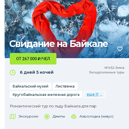
Свидание на Байкале
ОТ 267 000
₽
/ЧЕЛ
№452•Зима
6 дней
5 ночей
Экскурсионные туры
Байкальский музей
Листвянка
еще 11
Кругобайкальская железная дорога
Романтический тур по льду Байкала для пар
Экскурсии
Джипы
Аэролодка (хивус)