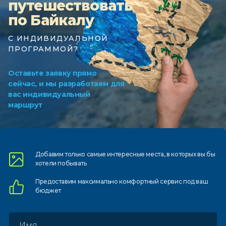
путешествовать
по Байкалу
С ИНДИВИДУАЛЬНОЙ
ПРОГРАММОЙ?
Оставьте заявку прямо
сейчас, и мы разработаем для
вас индивидуальный
маршрут
Добавим только самые
интересные места, в которых
вы бы
хотели побывать
Предоставим
максимально комфортный
сервис под ваш
бюджет