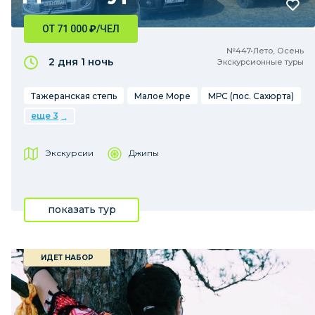
ОТ 71 000
₽
/ЧЕЛ
№447•Лето, Осень
2 дня
1 ночь
Экскурсионные туры
Тажеранская степь
Малое Море
МРС (пос. Сахюрта)
еще 3
Экскурсии
Джипы
показать тур
ИДЕТ НАБОР