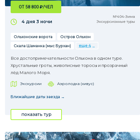
ОТ 58 800
₽
/ЧЕЛ
№404•Зима
4 дня
3 ночи
Экскурсионные туры
Ольхонские ворота
Остров Ольхон
еще 4
Скала Шаманка (мыс Бурхан)
Все достопримечательности Ольхона в одном туре.
Хрустальные гроты, живописные торосы и прозрачный
лёд Малого Моря.
Экскурсии
Аэролодка (хивус)
Ближайшие даты заезда →
показать тур