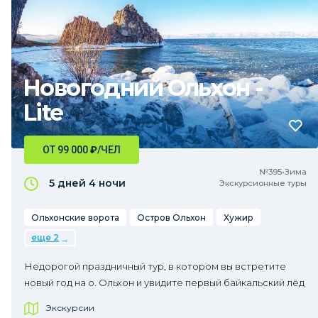
Новогодний Ольхон -
Lite
ОТ 99 000
₽
/ЧЕЛ
№395•Зима
5 дней
4 ночи
Экскурсионные туры
Ольхонские ворота
Остров Ольхон
Хужир
еще 2
Недорогой праздничный тур, в котором вы встретите
новый год на о. Ольхон и увидите первый байкальский лёд
Экскурсии