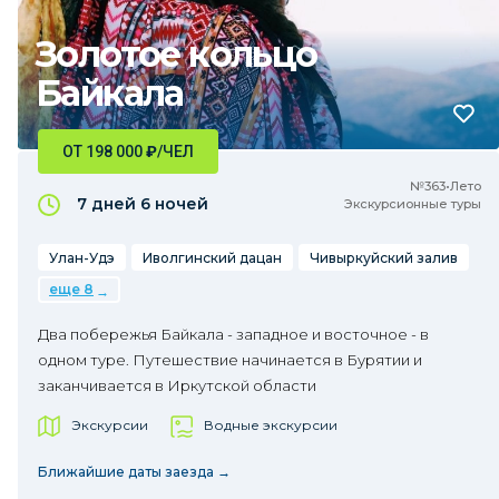
Золотое кольцо
Байкала
ОТ 198 000
₽
/ЧЕЛ
№363•Лето
7 дней
6 ночей
Экскурсионные туры
Улан-Удэ
Иволгинский дацан
Чивыркуйский залив
еще 8
Два побережья Байкала - западное и восточное - в
одном туре. Путешествие начинается в Бурятии и
заканчивается в Иркутской области
Экскурсии
Водные экскурсии
Ближайшие даты заезда →