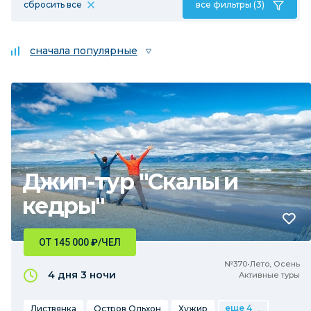
сбросить все
все фильтры (3)
сначала популярные
Джип-тур "Скалы и
кедры"
ОТ 145 000
₽
/ЧЕЛ
№370•Лето, Осень
4 дня
3 ночи
Активные туры
еще 4
Листвянка
Остров Ольхон
Хужир