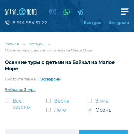
8 914 954 51 22
Все туры
Экскурсии
Главная
→
Все туры
→
Осенние туры с детьми на Байкал на Малое Море
Осенние туры с детьми на Байкал на Малое
Море
Смотрите
также:
Экскурсии
Выбрано: 3 тура
Все
Весна
Зима
сезоны
Лето
Осень