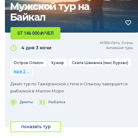
Мужской тур на
Байкал
ОТ 146 000
₽
/ЧЕЛ
№356•Лето, Осень
4 дня
3 ночи
Активные туры
Остров Ольхон
Хужир
Скала Шаманка (мыс Бурхан)
еще 2
Джип-тур по Тажеранской степи и Ольхону завершится
рыбалкой в Малом Море
Джипы
Рыбалка
показать тур