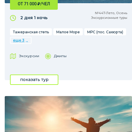
ОТ 71 000
₽
/ЧЕЛ
№447•Лето, Осень
2 дня
1 ночь
Экскурсионные туры
Тажеранская степь
Малое Море
МРС (пос. Сахюрта)
еще 3
Экскурсии
Джипы
показать тур