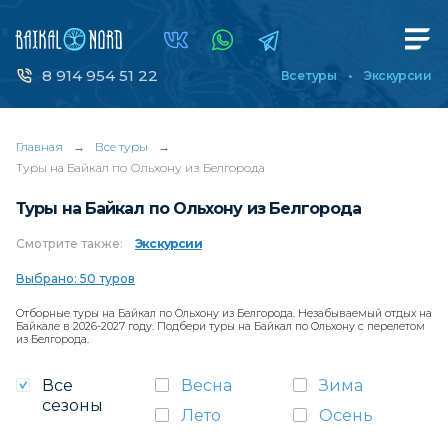
8 914 954 51 22
Все туры
Экскурсии
Главная
→
Все туры
→
Туры на Байкал по Ольхону из Белгорода
Туры на Байкал по Ольхону из Белгорода
Смотрите
также:
Экскурсии
Выбрано: 50 туров
Отборные туры на Байкал по Ольхону из Белгорода. Незабываемый отдых на
Байкале в 2026-2027 году. Подбери туры на Байкал по Ольхону с перелетом
из Белгорода.
Все
Весна
Зима
сезоны
Лето
Осень