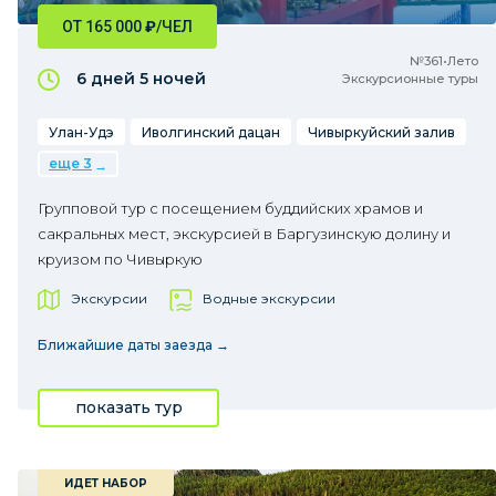
ОТ 165 000
₽
/ЧЕЛ
№361•Лето
6 дней
5 ночей
Экскурсионные туры
Улан-Удэ
Иволгинский дацан
Чивыркуйский залив
еще 3
Групповой тур с посещением буддийских храмов и
сакральных мест, экскурсией в Баргузинскую долину и
круизом по Чивыркую
Экскурсии
Водные экскурсии
Ближайшие даты заезда →
показать тур
ИДЕТ НАБОР