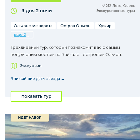
№212•Лето, Осень
3 дня
2 ночи
Экскурсионные туры
Ольхонские ворота
Остров Ольхон
Хужир
еще 2
Трехдневный тур, который познакомит вас с самым
популярным местом на Байкале - островом Ольхон.
Экскурсии
Ближайшие даты заезда →
показать тур
ИДЕТ НАБОР