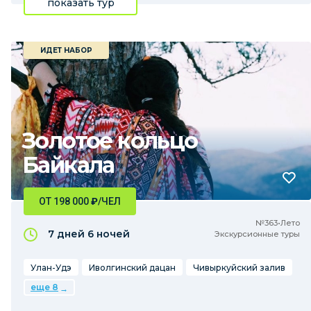
показать тур
ИДЕТ НАБОР
Золотое кольцо
Байкала
ОТ 198 000
₽
/ЧЕЛ
№363•Лето
7 дней
6 ночей
Экскурсионные туры
Улан-Удэ
Иволгинский дацан
Чивыркуйский залив
еще 8