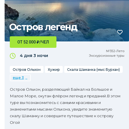
Остров легенд
ОТ 52 000
₽
/ЧЕЛ
№352•Лето
4 дня
3 ночи
Экскурсионные туры
Остров Ольхон
Хужир
Скала Шаманка (мыс Бурхан)
еще 3
Остров Ольхон, разделяющий Байкал на Большое и
Малое Море, окутан флёром легенд и преданий.В этом
туре вы познакомитесь с самыми красивыми и
знаменитыми мысами Ольхона, увидите знаменитую
скалу Шаманку и совершите путешествие к острову
Огой