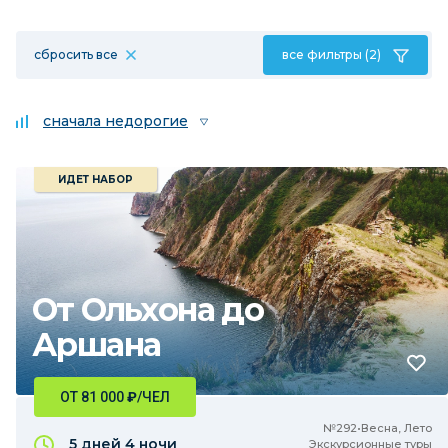
сбросить все
все фильтры (2)
сначала недорогие
ИДЕТ НАБОР
От Ольхона до
Аршана
ОТ 81 000
₽
/ЧЕЛ
№292•Весна, Лето
5 дней
4 ночи
Экскурсионные туры