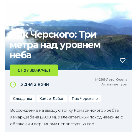
Пик Черского: Три
метра над уровнем
неба
ОТ 27 000
₽
/ЧЕЛ
№296•Лето, Осень
3 дня
2 ночи
Активные туры
Слюдянка
Хамар-Дабан
Пик Черского
Восхождение на высшую точку Комаринского хребта
Хамар-Дабана (2090 м). Увлекательный поход наедине с
облаками и вершинами неприступных гор.