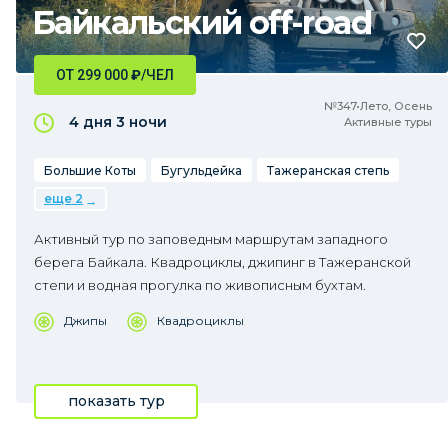
Байкальский off-road
ОТ 299 000
₽
/ЧЕЛ
№347•Лето, Осень
4 дня
3 ночи
Активные туры
Большие Коты
Бугульдейка
Тажеранская степь
еще 2
Активный тур по заповедным маршрутам западного
берега Байкала. Квадроциклы, джипинг в Тажеранской
степи и водная прогулка по живописным бухтам.
Джипы
Квадроциклы
показать тур