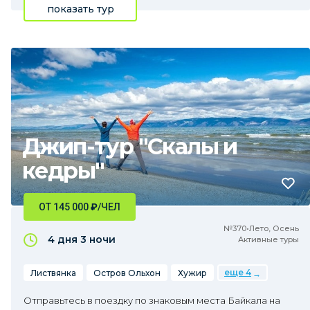
показать тур
Джип-тур "Скалы и
кедры"
ОТ 145 000
₽
/ЧЕЛ
№370•Лето, Осень
4 дня
3 ночи
Активные туры
еще 4
Листвянка
Остров Ольхон
Хужир
Отправьтесь в поездку по знаковым места Байкала на