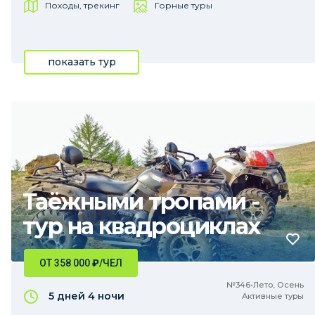
Походы, трекинг
Горные туры
показать тур
Таёжными тропами -
тур на квадроциклах
ОТ 358 000
₽
/ЧЕЛ
№346•Лето, Осень
5 дней
4 ночи
Активные туры