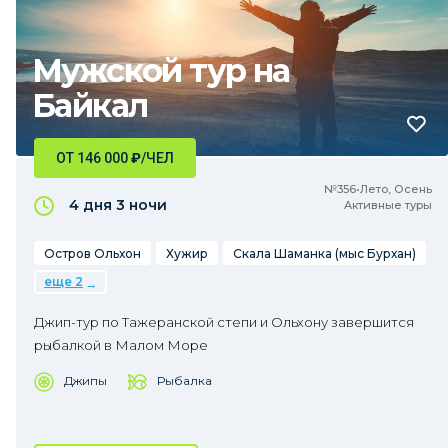
Мужской тур на
Байкал
ОТ 146 000
₽
/ЧЕЛ
№356•Лето, Осень
4 дня
3 ночи
Активные туры
Остров Ольхон
Хужир
Скала Шаманка (мыс Бурхан)
еще 2
Джип-тур по Тажеранской степи и Ольхону завершится
рыбалкой в Малом Море
Джипы
Рыбалка