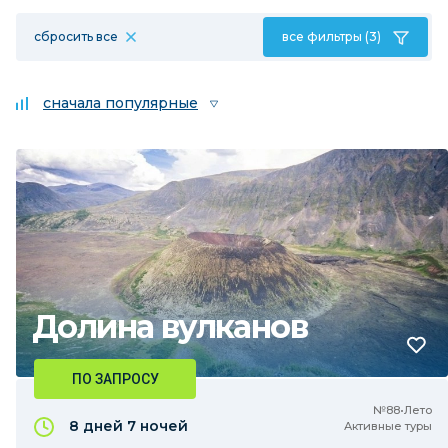
сбросить все
все фильтры (3)
сначала популярные
Долина вулканов
ПО ЗАПРОСУ
№88•Лето
8 дней
7 ночей
Активные туры