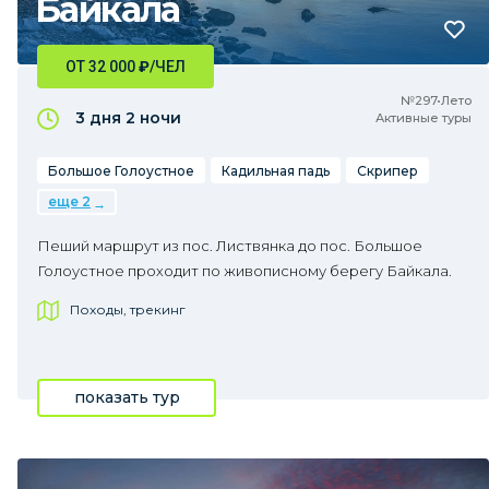
Байкала
ОТ 32 000
₽
/ЧЕЛ
№297•Лето
3 дня
2 ночи
Активные туры
Большое Голоустное
Кадильная падь
Скрипер
еще 2
Пеший маршрут из пос. Листвянка до пос. Большое
Голоустное проходит по живописному берегу Байкала.
Походы, трекинг
показать тур