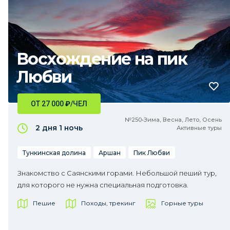
Восхождение на пик
Любви
ОТ 27 000
₽
/ЧЕЛ
№250•Зима, Весна, Лето, Осень
2 дня
1 ночь
Активные туры
Тункинская долина
Аршан
Пик Любви
Знакомство с Саянскими горами. Небольшой пеший тур,
для которого не нужна специальная подготовка.
Пешие
Походы, трекинг
Горные туры