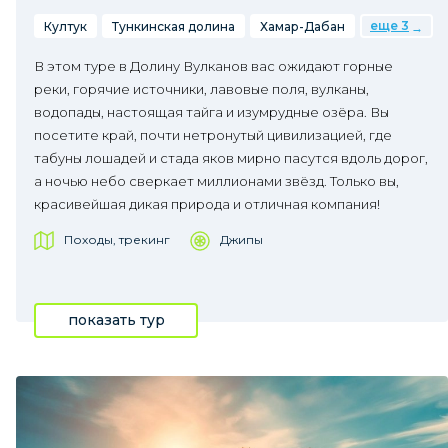
еще 3
Култук
Тункинская долина
Хамар-Дабан
В этом туре в Долину Вулканов вас ожидают горные
реки, горячие источники, лавовые поля, вулканы,
водопады, настоящая тайга и изумрудные озёра. Вы
посетите край, почти нетронутый цивилизацией, где
табуны лошадей и стада яков мирно пасутся вдоль дорог,
а ночью небо сверкает миллионами звёзд. Только вы,
красивейшая дикая природа и отличная компания!
Походы, трекинг
Джипы
показать тур