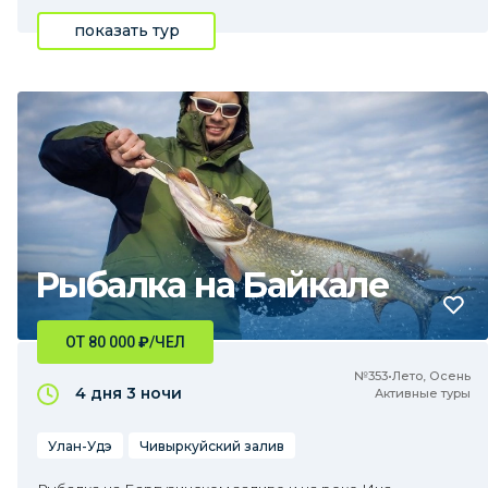
показать тур
Рыбалка на Байкале
ОТ 80 000
₽
/ЧЕЛ
№353•Лето, Осень
4 дня
3 ночи
Активные туры
Улан-Удэ
Чивыркуйский залив