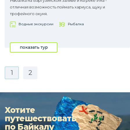
Рыбалка на Баргузинском заливе и на реке Ина -
отличная возможность поймать хариуса, щуку и
трофейного окуня.
Водные экскурсии
Рыбалка
показать тур
1
2
Хотите
путешествовать
по Байкалу