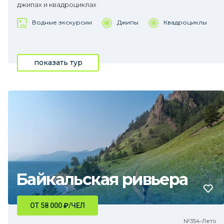
джипах и квадроциклах
Водные экскурсии
Джипы
Квадроциклы
показать тур
Байкальская ривьера
ОТ 58 000
₽
/ЧЕЛ
№354•Лето