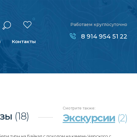
0
Работаем круглосуточно
8 914 954 51 22
н
Контакты
Смотрите
также:
нзы
(18)
Экскурсии
(2)
ери туры на Байкал с походом на камень Черского с