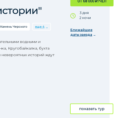
ОТ 68 000
₽
/ЧЕЛ
истории"
3 дня
2 ночи
Камень Черского
еще 4
Ближайшие
даты заезда
ательными водными и
ка, Кругобайкалка, бухта
и невероятных историй ждут
показать тур