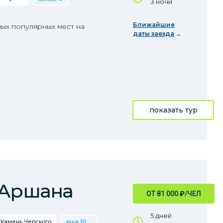
3 ночи
Ближайшие
ых популярных мест на
даты заезда
показать тур
 Аршана
ОТ 81 000
₽
/ЧЕЛ
5 дней
Камень Черского
еще 10