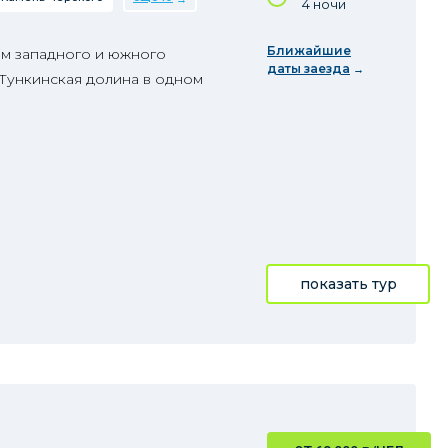
4 ночи
Ближайшие
м западного и южного
даты заезда
 Тункинская долина в одном
показать тур