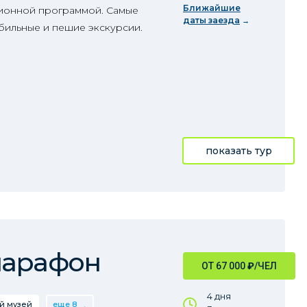
Ближайшие
сионной программой. Самые
даты заезда
бильные и пешие экскурсии.
показать тур
марафон
ОТ 67 000
₽
/ЧЕЛ
4 дня
й музей
еще 8