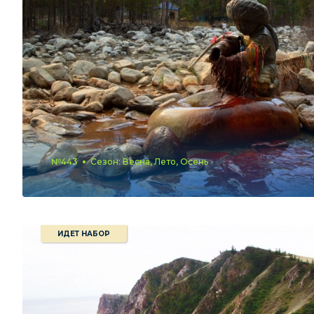
№443
Сезон: Весна, Лето, Осень
ИДЕТ НАБОР