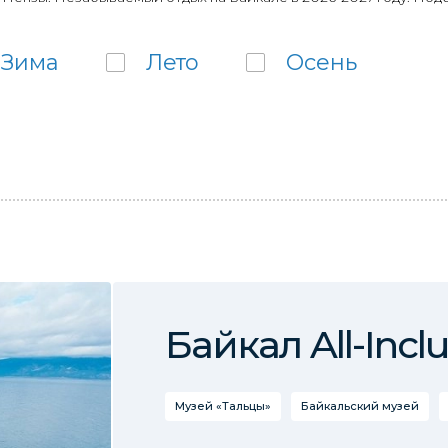
Зима
Лето
Осень
Байкал All-Inclu
Музей «Тальцы»
Байкальский музей