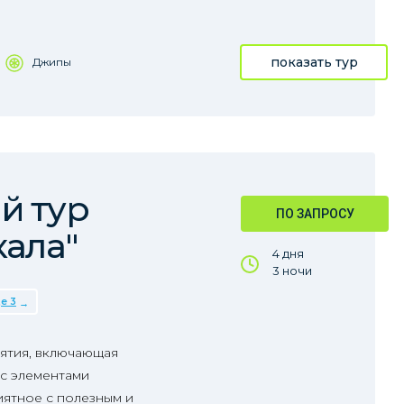
показать тур
Джипы
й тур
ПО ЗАПРОСУ
кала"
4 дня
3 ночи
е 3
ятия, включающая
с элементами
ятное с полезным и