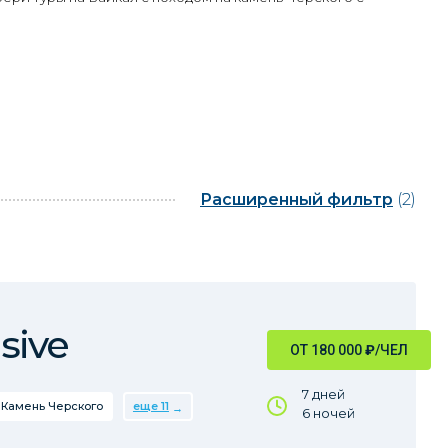
Расширенный фильтр
(2)
sive
ОТ 180 000
₽
/ЧЕЛ
7 дней
Камень Черского
еще 11
6 ночей