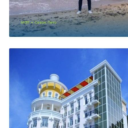
№311
Сезон: Лето