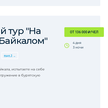
 тур "На
ОТ 136 000
₽
/ЧЕЛ
 Байкалом"
4 дня
3 ночи
еще 3
йкала, испытаете на себе
огружение в бурятскую