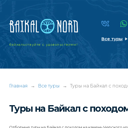
Все туры
байкальствуйте
с удовольствием!
Главная
→
Все туры
→
Туры на Байкал с похо
Туры на Байкал с походо
Отборные туры на Байкал с походом на камень Черского из