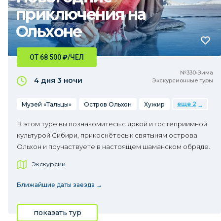
приключения на
Ольхоне
ОТ 68 500
₽
/ЧЕЛ
№330•Зима
4 дня
3 ночи
Экскурсионные туры
еще 2
Музей «Тальцы»
Остров Ольхон
Хужир
В этом туре вы познакомитесь с яркой и гостеприимной
культурой Сибири, прикоснётесь к святыням острова
Ольхон и поучаствуете в настоящем шаманском обряде.
Экскурсии
Ближайшие даты заезда →
показать тур