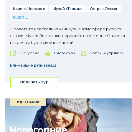
Камень Черского
Музей «Тальцы»
Остров Ольхон
еще 5
Проведите новогодние каникулы в атмосфере русской
сказки. Музеи Листвянки, перволёд на острове Ольхон и
встреча с бурятской шаманкой.
Экскурсии
Снегоходы
Собачьи упряжки
Ближайшие даты заезда →
показать тур
ИДЕТ НАБОР
Новогодние