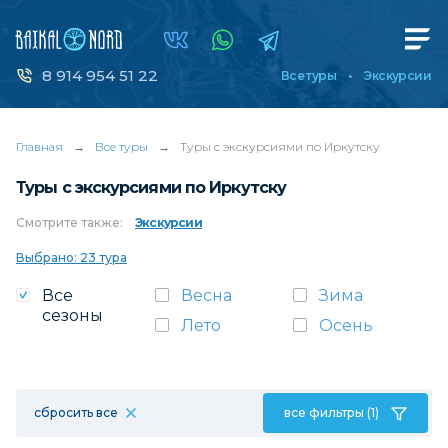
8 914 954 51 22
Все туры
Экскурсии
Главная
→
Все туры
→
Туры с экскурсиями по Иркутску
Туры с экскурсиями по Иркутску
Смотрите
также:
Экскурсии
Выбрано: 23 тура
Все
Весна
Зима
сезоны
Лето
Осень
сбросить все
все фильтры (1)