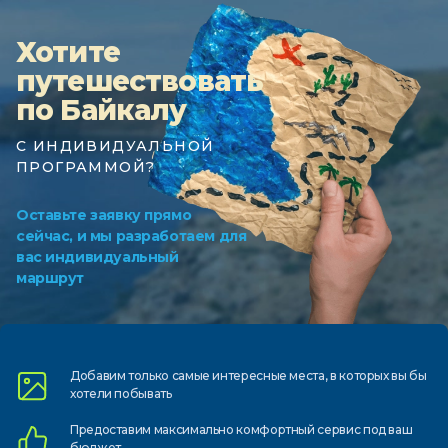
Хотите
путешествовать
по Байкалу
С ИНДИВИДУАЛЬНОЙ
ПРОГРАММОЙ?
Оставьте заявку прямо
сейчас, и мы разработаем для
вас индивидуальный
маршрут
Добавим только самые
интересные места, в которых
вы бы
хотели побывать
Предоставим
максимально комфортный
сервис под ваш
бюджет