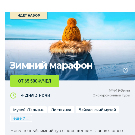
ИДЕТ НАБОР
Зимний марафон
ОТ 65 500
₽
/ЧЕЛ
№449•Зима
4 дня
3 ночи
Экскурсионные туры
Музей «Тальцы»
Листвянка
Байкальский музей
еще 7
Насыщенный зимний тур с посещением главных красот