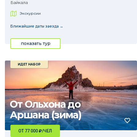
Байкала
Экскурсии
Ближайшие даты заезда →
показать тур
ИДЕТ НАБОР
От Ольхона до
Аршана (зима)
ОТ 77 000
₽
/ЧЕЛ