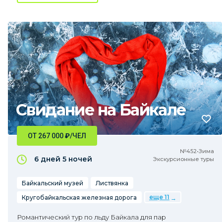
Свидание на Байкале
ОТ 267 000
₽
/ЧЕЛ
№452•Зима
6 дней
5 ночей
Экскурсионные туры
Байкальский музей
Листвянка
еще 11
Кругобайкальская железная дорога
Романтический тур по льду Байкала для пар