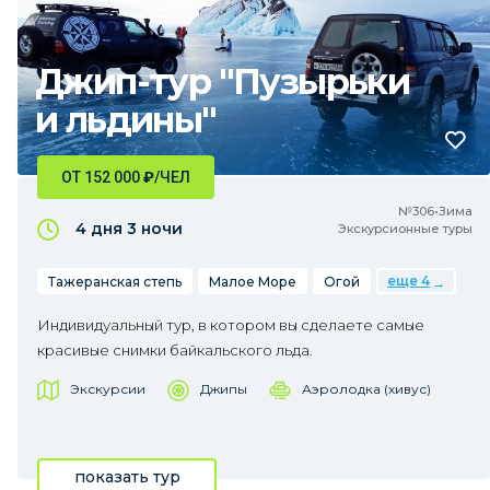
Джип-тур "Пузырьки
и льдины"
ОТ 152 000
₽
/ЧЕЛ
№306•Зима
4 дня
3 ночи
Экскурсионные туры
еще 4
Тажеранская степь
Малое Море
Огой
Индивидуальный тур, в котором вы сделаете самые
красивые снимки байкальского льда.
Экскурсии
Джипы
Аэролодка (хивус)
показать тур