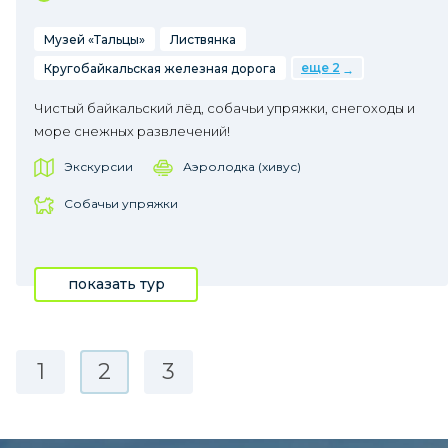
Музей «Тальцы»
Листвянка
еще 2
Кругобайкальская железная дорога
Чистый байкальский лёд, собачьи упряжки, снегоходы и
море снежных развлечений!
Экскурсии
Аэролодка (хивус)
Собачьи упряжки
показать тур
1
2
3