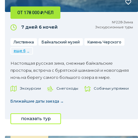
ОТ 178 000
₽
/ЧЕЛ
№228•Зима
7 дней
6 ночей
Экскурсионные туры
Листвянка
Байкальский музей
Камень Черского
еще 6
Настоящая русская зима, снежные байкальские
просторы, встреча с бурятской шаманкой и новогодняя
ночь на берегу самого большого озера в мире.
Экскурсии
Снегоходы
Собачьи упряжки
Ближайшие даты заезда →
показать тур