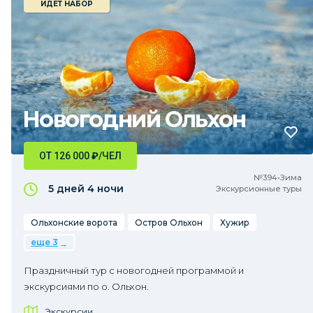
ИДЕТ НАБОР
Новогодний Ольхон
ОТ 126 000
₽
/ЧЕЛ
№394•Зима
5 дней
4 ночи
Экскурсионные туры
Ольхонские ворота
Остров Ольхон
Хужир
еще 3
Праздничный тур с новогодней программой и
экскурсиями по о. Ольхон.
Экскурсии