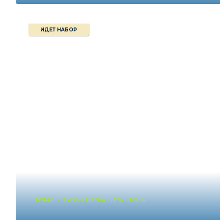
ИДЕТ НАБОР
№443
Сезон: Весна, Лето, Осень