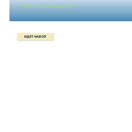
№292
Сезон: Весна, Лето
ИДЕТ НАБОР