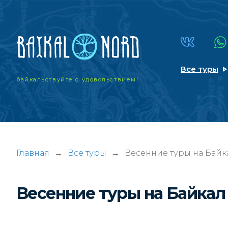
Все туры
байкальствуйте
с удовольствием!
Главная
→
Все туры
→
Весенние туры на Байк
Весенние туры на Байкал