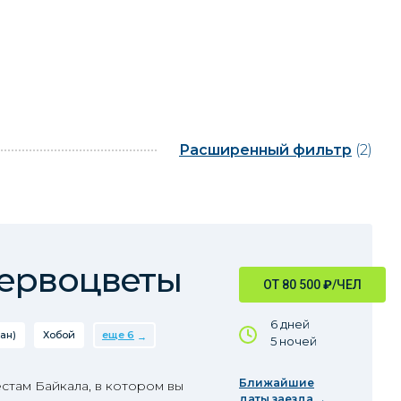
Расширенный фильтр
(2)
первоцветы
ОТ 80 500
₽
/ЧЕЛ
6 дней
ан)
Хобой
еще 6
5 ночей
Ближайшие
стам Байкала, в котором вы
даты заезда