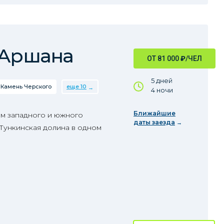
 Аршана
ОТ 81 000
₽
/ЧЕЛ
5 дней
Камень Черского
еще 10
4 ночи
Ближайшие
м западного и южного
даты заезда
 Тункинская долина в одном