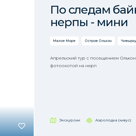
По следам бай
нерпы - мини
Малое Море
Остров Ольхон
Чивырку
Апрельский тур с посещением Ольхона
фотоохотой на нерп
Экскурсии
Аэролодка (хивус)