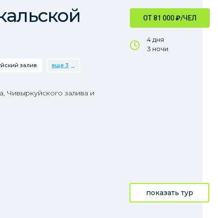
кальской
ОТ 81 000
₽
/ЧЕЛ
4 дня
3 ночи
йский залив
еще 3
, Чивыркуйского залива и
показать тур