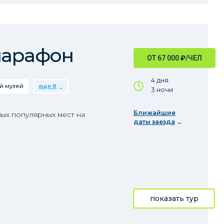
марафон
ОТ 67 000
₽
/ЧЕЛ
4 дня
й музей
еще 8
3 ночи
Ближайшие
ых популярных мест на
даты заезда
показать тур