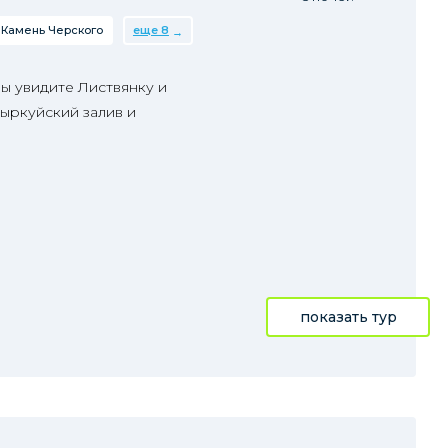
Камень Черского
еще 8
ы увидите Листвянку и
ыркуйский залив и
показать тур