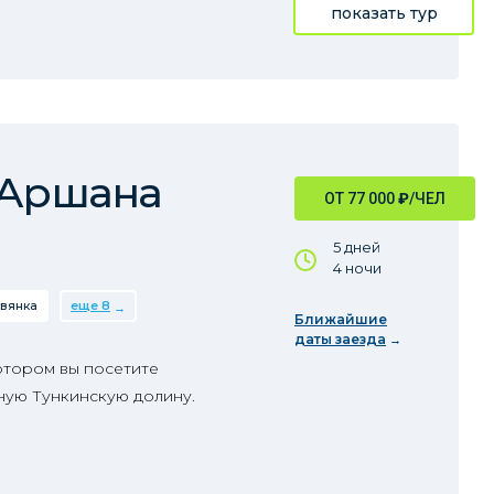
показать тур
 Аршана
ОТ 77 000
₽
/ЧЕЛ
5 дней
4 ночи
вянка
еще 8
Ближайшие
даты заезда
отором вы посетите
ную Тункинскую долину.