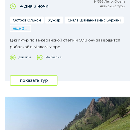
№356•Лето, Осень
4 дня
3 ночи
Активные туры
Остров Ольхон
Хужир
Скала Шаманка (мыс Бурхан)
еще 2
Джип-тур по Тажеранской степи и Ольхону завершится
рыбалкой в Малом Море
Джипы
Рыбалка
показать тур