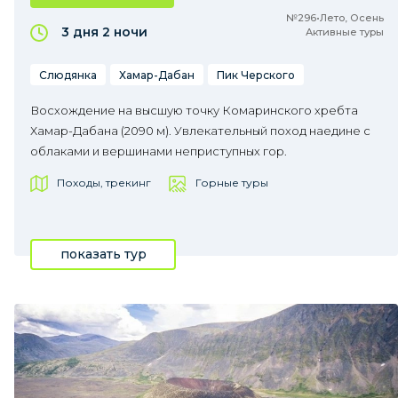
№296•Лето, Осень
3 дня
2 ночи
Активные туры
Слюдянка
Хамар-Дабан
Пик Черского
Восхождение на высшую точку Комаринского хребта
Хамар-Дабана (2090 м). Увлекательный поход наедине с
облаками и вершинами неприступных гор.
Походы, трекинг
Горные туры
показать тур