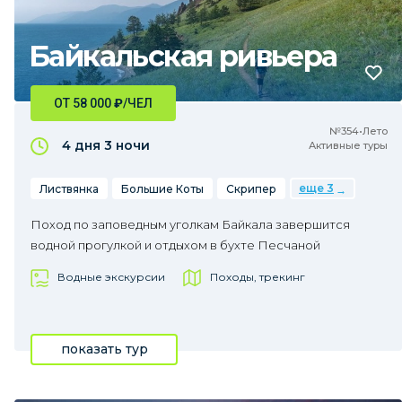
Байкальская ривьера
ОТ 58 000
₽
/ЧЕЛ
№354•Лето
4 дня
3 ночи
Активные туры
еще 3
Листвянка
Большие Коты
Скрипер
Поход по заповедным уголкам Байкала завершится
водной прогулкой и отдыхом в бухте Песчаной
Водные экскурсии
Походы, трекинг
показать тур