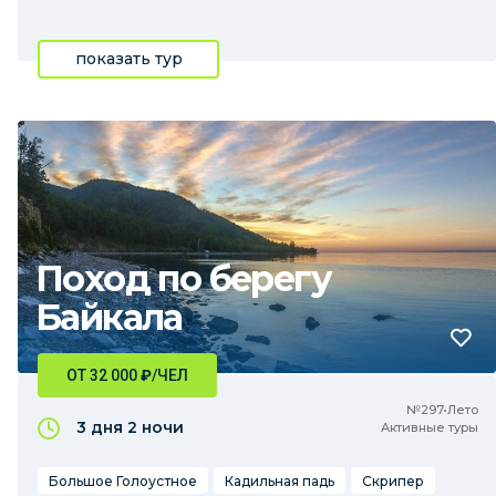
показать тур
Поход по берегу
Байкала
ОТ 32 000
₽
/ЧЕЛ
№297•Лето
3 дня
2 ночи
Активные туры
Большое Голоустное
Кадильная падь
Скрипер