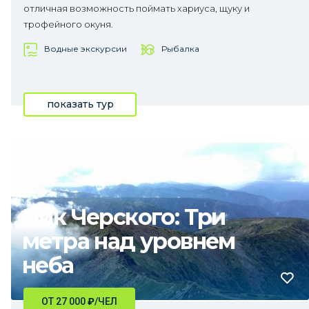
отличная возможность поймать хариуса, щуку и
трофейного окуня.
Водные экскурсии
Рыбалка
показать тур
Пик Черского: Три
метра над уровнем
неба
ОТ 27 000
₽
/ЧЕЛ