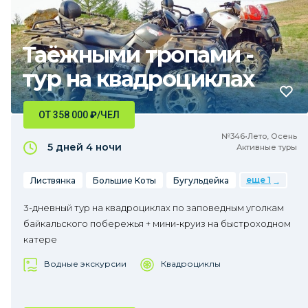
Таёжными тропами -
тур на квадроциклах
ОТ 358 000
₽
/ЧЕЛ
№346•Лето, Осень
5 дней
4 ночи
Активные туры
еще 1
Листвянка
Большие Коты
Бугульдейка
3-дневный тур на квадроциклах по заповедным уголкам
байкальского побережья + мини-круиз на быстроходном
катере
Водные экскурсии
Квадроциклы