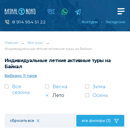
8 914 954 51 22
Все туры
Экскурсии
Главная
→
Все туры
→
Индивидуальные летние активные туры на Байкал
Индивидуальные летние активные туры на
Байкал
Выбрано: 11 туров
Все
Весна
Зима
сезоны
Лето
Осень
сбросить все
все фильтры (3)