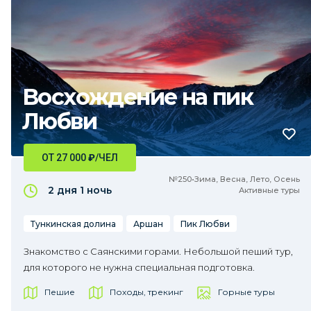
Восхождение на пик
Любви
ОТ 27 000
₽
/ЧЕЛ
№250•Зима, Весна, Лето, Осень
2 дня
1 ночь
Активные туры
Тункинская долина
Аршан
Пик Любви
Знакомство с Саянскими горами. Небольшой пеший тур,
для которого не нужна специальная подготовка.
Пешие
Походы, трекинг
Горные туры