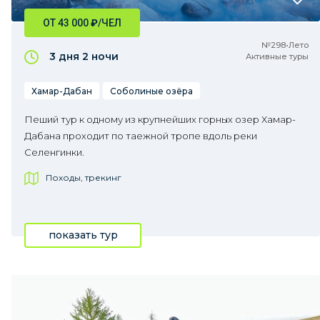
ОТ 43 000
₽
/ЧЕЛ
№298•Лето
3 дня
2 ночи
Активные туры
Хамар-Дабан
Соболиные озёра
Пеший тур к одному из крупнейших горных озер Хамар-
Дабана проходит по таежной тропе вдоль реки
Селенгинки.
Походы, трекинг
показать тур