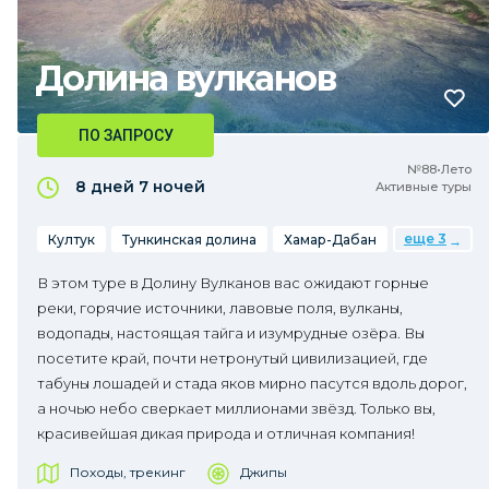
Долина вулканов
ПО ЗАПРОСУ
№88•Лето
8 дней
7 ночей
Активные туры
еще 3
Култук
Тункинская долина
Хамар-Дабан
В этом туре в Долину Вулканов вас ожидают горные
реки, горячие источники, лавовые поля, вулканы,
водопады, настоящая тайга и изумрудные озёра. Вы
посетите край, почти нетронутый цивилизацией, где
табуны лошадей и стада яков мирно пасутся вдоль дорог,
а ночью небо сверкает миллионами звёзд. Только вы,
красивейшая дикая природа и отличная компания!
Походы, трекинг
Джипы