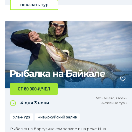
показать тур
Рыбалка на Байкале
ОТ 80 000
₽
/ЧЕЛ
№353•Лето, Осень
4 дня
3 ночи
Активные туры
Улан-Удэ
Чивыркуйский залив
Рыбалка на Баргузинском заливе и на реке Ина -