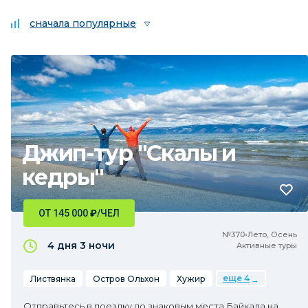
сначала популярные
Джип-тур "Скалы и
кедры"
ОТ 145 000
₽
/ЧЕЛ
№370•Лето, Осень
4 дня
3 ночи
Активные туры
еще 4
Листвянка
Остров Ольхон
Хужир
Отправьтесь в поездку по знаковым места Байкала на