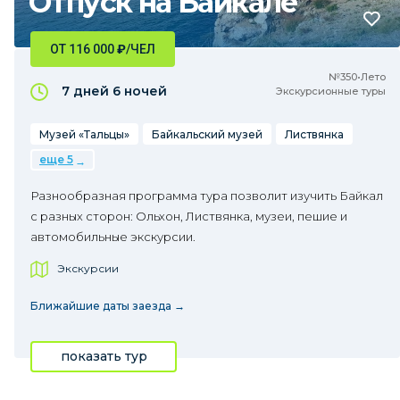
Отпуск на Байкале
ОТ 116 000
₽
/ЧЕЛ
№350•Лето
7 дней
6 ночей
Экскурсионные туры
Музей «Тальцы»
Байкальский музей
Листвянка
еще 5
Разнообразная программа тура позволит изучить Байкал
с разных сторон: Ольхон, Листвянка, музеи, пешие и
автомобильные экскурсии.
Экскурсии
Ближайшие даты заезда →
показать тур