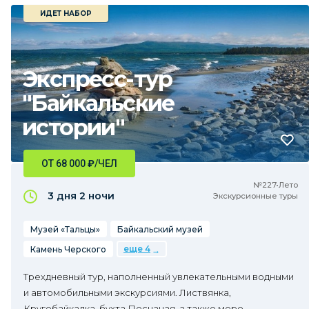
ИДЕТ НАБОР
Экспресс-тур
"Байкальские
истории"
ОТ 68 000
₽
/ЧЕЛ
№227•Лето
3 дня
2 ночи
Экскурсионные туры
Музей «Тальцы»
Байкальский музей
еще 4
Камень Черского
Трехдневный тур, наполненный увлекательными водными
и автомобильными экскурсиями. Листвянка,
Кругобайкалка, бухта Песчаная, а также море