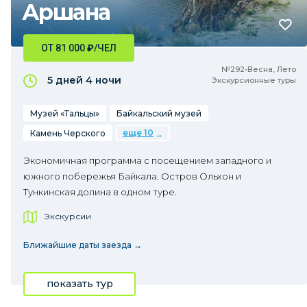
Аршана
ОТ 81 000
₽
/ЧЕЛ
№292•Весна, Лето
5 дней
4 ночи
Экскурсионные туры
Музей «Тальцы»
Байкальский музей
еще 10
Камень Черского
Экономичная программа с посещением западного и
южного побережья Байкала. Остров Ольхон и
Тункинская долина в одном туре.
Экскурсии
Ближайшие даты заезда →
показать тур