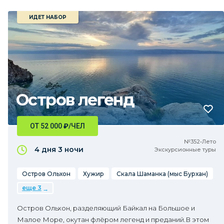
ИДЕТ НАБОР
Остров легенд
ОТ 52 000
₽
/ЧЕЛ
№352•Лето
4 дня
3 ночи
Экскурсионные туры
Остров Ольхон
Хужир
Скала Шаманка (мыс Бурхан)
еще 3
Остров Ольхон, разделяющий Байкал на Большое и
Малое Море, окутан флёром легенд и преданий.В этом