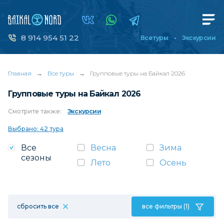
8 914 954 51 22
Все туры
Экскурсии
Главная
→
Все туры
→
Групповые туры на Байкал 2026
Групповые туры на Байкал 2026
Смотрите
также:
Экскурсии
Выбрано: 42 тура
Все
Весна
Зима
сезоны
Лето
Осень
сбросить все
все фильтры (1)