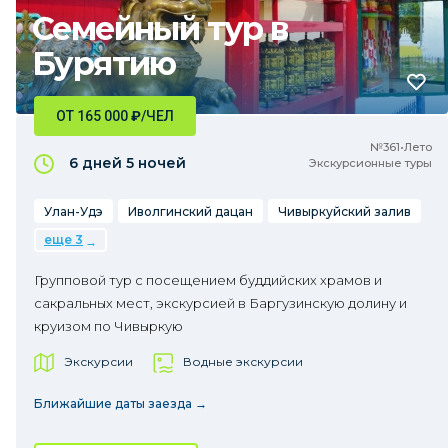
Семейный тур в
Бурятию
ОТ 165 000
₽
/ЧЕЛ
№361•Лето
6 дней
5 ночей
Экскурсионные туры
Улан-Удэ
Иволгинский дацан
Чивыркуйский залив
еще 3
Групповой тур с посещением буддийских храмов и
сакральных мест, экскурсией в Баргузинскую долину и
круизом по Чивыркую
Экскурсии
Водные экскурсии
Ближайшие даты заезда →