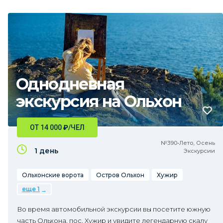
Однодневная
экскурсия на Ольхон
ОТ 14 000
₽
/ЧЕЛ
№390•Лето, Осень
1 день
Экскурсии
Ольхонские ворота
Остров Ольхон
Хужир
еще 1
Во время автомобильной экскурсии вы посетите южную
часть Ольхона, пос. Хужир и увидите легендарную скалу