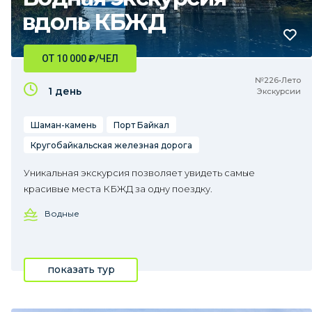
вдоль КБЖД
ОТ 10 000
₽
/ЧЕЛ
№226•Лето
1 день
Экскурсии
Шаман-камень
Порт Байкал
Кругобайкальская железная дорога
Уникальная экскурсия позволяет увидеть самые
красивые места КБЖД за одну поездку.
Водные
показать тур