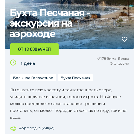
Бухта Песчаная -
экскурсия на
аэроходе
ОТ 13 000
₽
/ЧЕЛ
№178•Зима, Весна
1 день
Экскурсии
Большое Голоустное
Бухта Песчаная
Вы ощутите всю красоту и таинственность озера,
увидите ледяные изваяния, торосы и гроты. На Хивусе
можно преодолеть даже становые трещины и
проталины, он может передвигаться как по льду, так и по
воде.
Аэролодка (хивус)