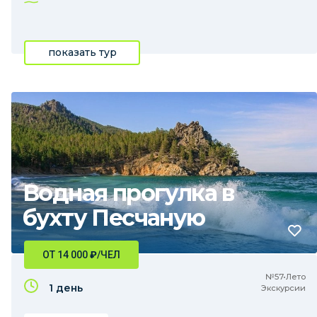
показать тур
Водная прогулка в
бухту Песчаную
ОТ 14 000
₽
/ЧЕЛ
№57•Лето
1 день
Экскурсии