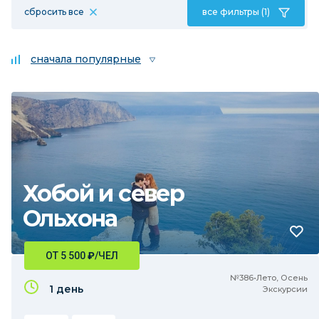
сбросить все
все фильтры (1)
сначала популярные
Хобой и север
Ольхона
ОТ 5 500
₽
/ЧЕЛ
№386•Лето, Осень
1 день
Экскурсии