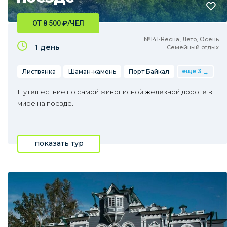
ОТ 8 500
₽
/ЧЕЛ
№141•Весна, Лето, Осень
1 день
Семейный отдых
еще 3
Листвянка
Шаман-камень
Порт Байкал
Путешествие по самой живописной железной дороге в
мире на поезде.
показать тур