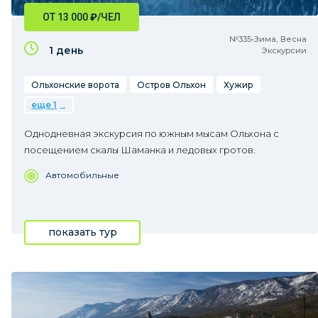
ОТ 13 000
₽
/ЧЕЛ
№335•Зима, Весна
1 день
Экскурсии
Ольхонские ворота
Остров Ольхон
Хужир
еще 1
Однодневная экскурсия по южным мысам Ольхона с
посещением скалы Шаманка и ледовых гротов.
Автомобильные
показать тур