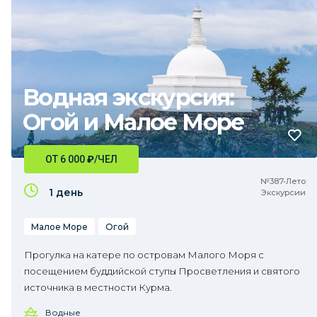
Водная экскурсия:
Огой и Малое Море
ОТ 6 000
₽
/ЧЕЛ
№387•Лето
1 день
Экскурсии
Малое Море
Огой
Прогулка на катере по островам Малого Моря с
посещением буддийской ступы Просветления и святого
источника в местности Курма.
Водные