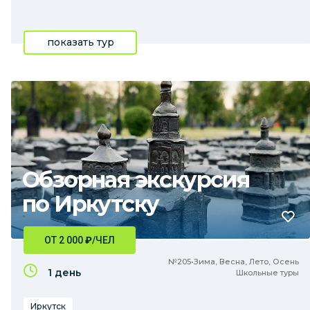
показать тур
Обзорная экскурсия
по Иркутску
ОТ 2 000
₽
/ЧЕЛ
№205•Зима, Весна, Лето, Осень
1 день
Школьные туры
Иркутск