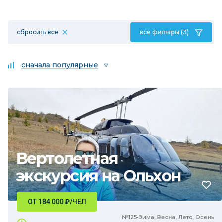
сбросить все
все фильтры (3)
сначала популярные
Вертолетная
экскурсия на Ольхон
ОТ 184 000
₽
/ЧЕЛ
№125•Зима, Весна, Лето, Осень