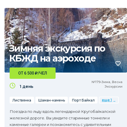
Зимняя экскурсия по
КБЖД на аэроходе
ОТ 6 500
₽
/ЧЕЛ
№179•Зима, Весна
1 день
Экскурсии
еще 1
Листвянка
Шаман-камень
Порт Байкал
Поездка по льду вдоль легендарной Кругобайкалской
железной дороге. Вы увидите старинные тоннели и
каменные галереи и познакомитесь с удивительным