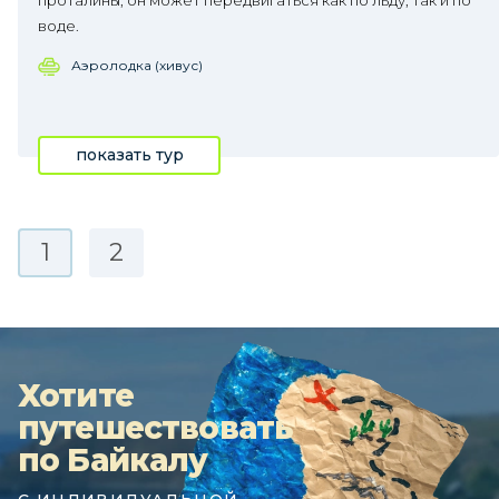
проталины, он может передвигаться как по льду, так и по
воде.
Аэролодка (хивус)
показать тур
1
2
Хотите
путешествовать
по Байкалу