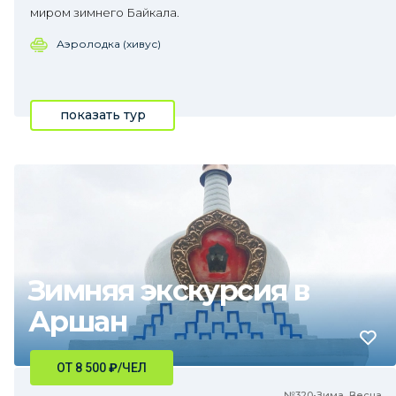
миром зимнего Байкала.
Аэролодка (хивус)
показать тур
Зимняя экскурсия в
Аршан
ОТ 8 500
₽
/ЧЕЛ
№320•Зима, Весна