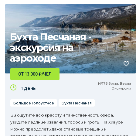
Бухта Песчаная -
экскурсия на
аэроходе
ОТ 13 000
₽
/ЧЕЛ
№178•Зима, Весна
1 день
Экскурсии
Большое Голоустное
Бухта Песчаная
Вы ощутите всю красоту и таинственность озера,
увидите ледяные изваяния, торосы и гроты. На Хивусе
можно преодолеть даже становые трещины и