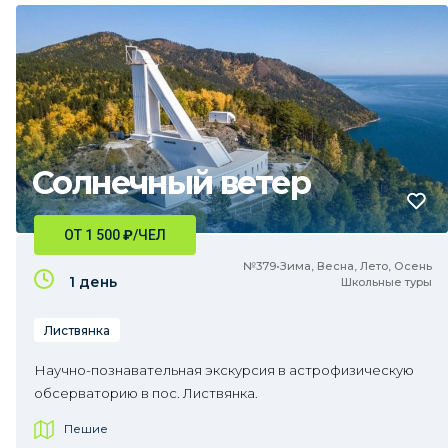
Солнечный ветер
ОТ 1 500
₽
/ЧЕЛ
№379•Зима, Весна, Лето, Осень
1 день
Школьные туры
Листвянка
Научно-познавательная экскурсия в астрофизическую
обсерваторию в пос. Листвянка.
Пешие