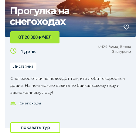
Прогулка на
снегоходах
ОТ 20 000
₽
/ЧЕЛ
№124•Зима, Весна
1 день
Экскурсии
Листвянка
Снегоход отлично подойдёт тем, кто любит скорость и
драйв. На нём можно ездить по байкальскому льду и
заснеженному лесу!
Снегоходы
показать тур