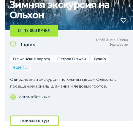
Зимняя экскурсия на
Ольхон
ОТ 13 000
₽
/ЧЕЛ
№335•Зима, Весна
1 день
Экскурсии
Ольхонские ворота
Остров Ольхон
Хужир
еще 1
Однодневная экскурсия по южным мысам Ольхона с
посещением скалы Шаманка и ледовых гротов.
Автомобильные
показать тур