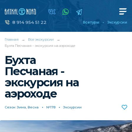
8 914 954 51 22
Все туры
Экскурсии
Главная
→
Все экскурсии
→
Бухта Песчаная - экскурсия на аэроходе
Бухта
Песчаная -
экскурсия на
аэроходе
Сезон: Зима, Весна
№178
Экскурсии