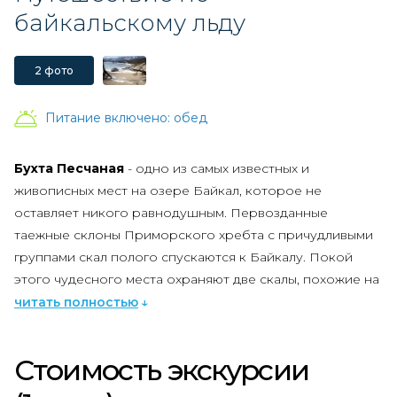
байкальскому льду
2 фото
Питание включено:
обед
Бухта Песчаная
- одно из самых известных и
живописных мест на озере Байкал, которое не
оставляет никого равнодушным. Первозданные
таежные склоны Приморского хребта с причудливыми
группами скал полого спускаются к Байкалу. Покой
этого чудесного места охраняют две скалы, похожие на
родных братьев: Большая Колокольня и Малая
читать полностью
Колокольня. При желании вы сможете подняться на
скалы.
Стоимость экскурсии
Вы увидите знаменитые
ходульные деревья
, из-под