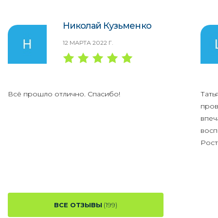
Николай Кузьменко
12 МАРТА 2022 Г.
Всё прошло отлично. Спасибо!
Тать
пров
впеч
восп
Рост
ВСЕ ОТЗЫВЫ
(199)