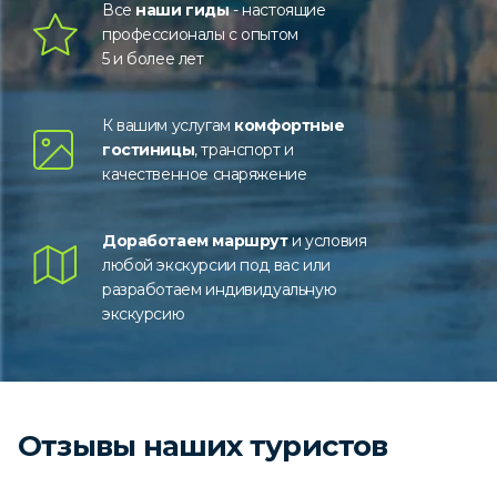
Все
наши гиды
- настоящие
профессионалы с опытом
5 и более лет
К вашим услугам
комфортные
гостиницы
, транспорт и
качественное снаряжение
Доработаем маршрут
и условия
любой экскурсии под вас или
разработаем индивидуальную
экскурсию
Отзывы наших туристов