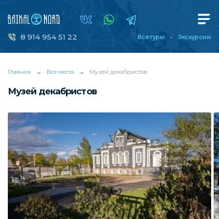
8 914 954 51 22
Все туры
Экскурсии
Главная
→
Все места
→
Музей декабристов
Музей декабристов