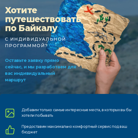
Хотите
путешествовать
по Байкалу
С ИНДИВИДУАЛЬНОЙ
ПРОГРАММОЙ?
Оставьте заявку прямо
сейчас, и мы разработаем для
вас индивидуальный
маршрут
Добавим только самые
интересные места, в которых
вы бы
хотели побывать
Предоставим
максимально комфортный
сервис под ваш
бюджет