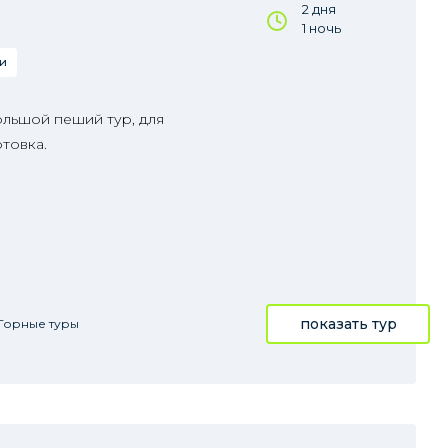
2 дня
1 ночь
и
ольшой пеший тур, для
товка.
показать тур
Горные туры