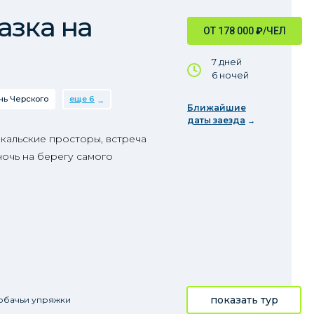
азка на
ОТ 178 000
₽
/ЧЕЛ
7 дней
6 ночей
нь Черского
еще 6
Ближайшие
даты заезда
кальские просторы, встреча
очь на берегу самого
показать тур
обачьи упряжки