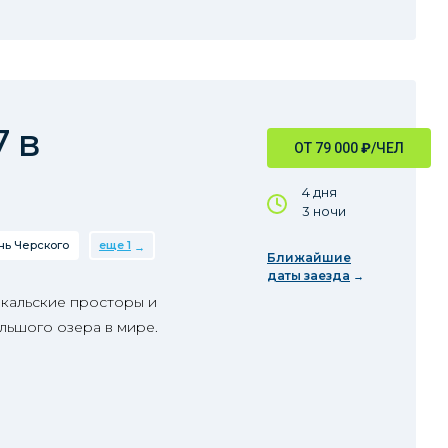
 в
ОТ 79 000
₽
/ЧЕЛ
4 дня
3 ночи
нь Черского
еще 1
Ближайшие
даты заезда
йкальские просторы и
льшого озера в мире.