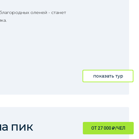
благородных оленей - станет
ка.
показать тур
а пик
ОТ 27 000
₽
/ЧЕЛ