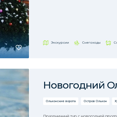
Экскурсии
Снегоходы
С
Новогодний О
Ольхонские ворота
Остров Ольхон
Х
Праздничный тур с новогодней прогр