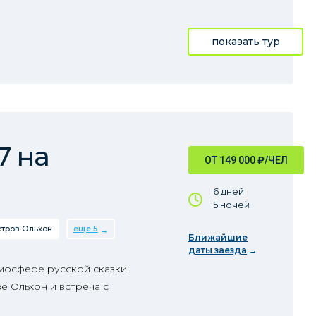
показать тур
7 на
ОТ 149 000
₽
/ЧЕЛ
6 дней
5 ночей
тров Ольхон
еще 5
Ближайшие
даты заезда
мосфере русской сказки.
е Ольхон и встреча с