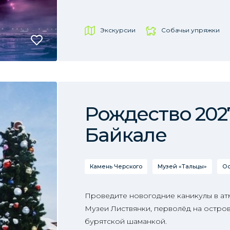
Экскурсии
Собачьи упряжки
Рождество 202
Байкале
Камень Черского
Музей «Тальцы»
Ос
Проведите новогодние каникулы в ат
Музеи Листвянки, перволёд на остров
бурятской шаманкой.