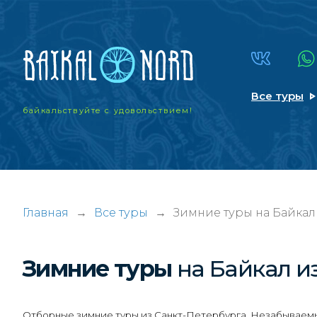
Все туры
байкальствуйте
с удовольствием!
Главная
→
Все туры
→
Зимние туры на Байкал
Зимние туры
на Байкал
и
Отборные зимние туры из Санкт-Петербурга. Незабываемый