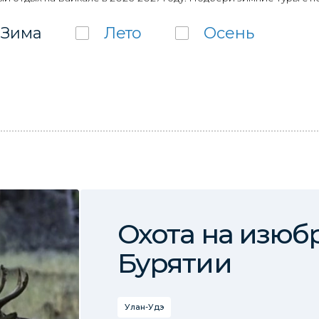
Зима
Лето
Осень
Охота на изюб
Бурятии
Улан-Удэ