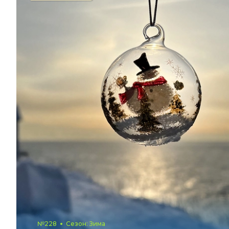
№228
Сезон: Зима