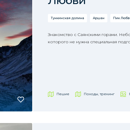
Любви
Тункинская долина
Аршан
Пик Любв
Знакомство с Саянскими горами. Неб
которого не нужна специальная подго
Пешие
Походы, трекинг