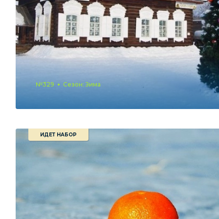
№329
Сезон: Зима
ИДЕТ НАБОР