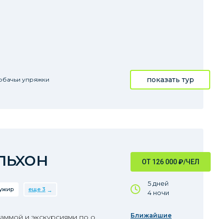
показать тур
обачьи упряжки
льхон
ОТ 126 000
₽
/ЧЕЛ
5 дней
ужир
еще 3
4 ночи
Ближайшие
аммой и экскурсиями по о.