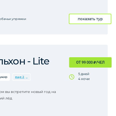
показать тур
обачьи упряжки
хон - Lite
ОТ 99 000
₽
/ЧЕЛ
5 дней
ужир
еще 2
4 ночи
м вы встретите новый год на
ий лёд