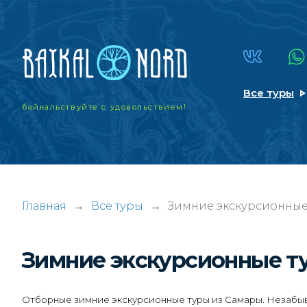
Все туры
байкальствуйте
с удовольствием!
Главная
→
Все туры
→
Зимние экскурсионные 
Зимние экскурсионные 
Отборные зимние экскурсионные туры из Самары. Незабыва