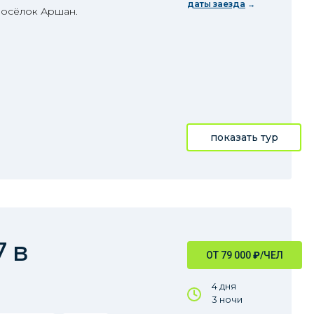
даты заезда
 посёлок Аршан.
показать тур
 в
ОТ 79 000
₽
/ЧЕЛ
4 дня
3 ночи