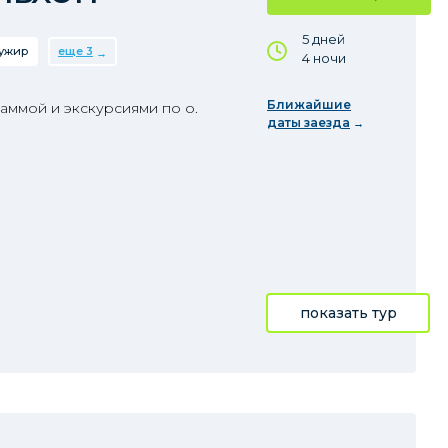
5 дней
ужир
еще 3
4 ночи
Ближайшие
аммой и экскурсиями по о.
даты заезда
показать тур