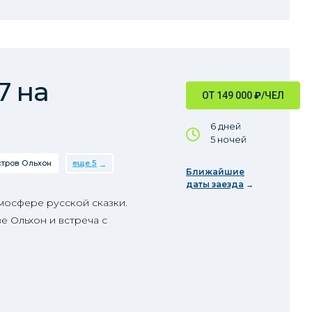
7 на
ОТ 149 000
₽
/ЧЕЛ
6 дней
5 ночей
тров Ольхон
еще 5
Ближайшие
даты заезда
мосфере русской сказки.
е Ольхон и встреча с