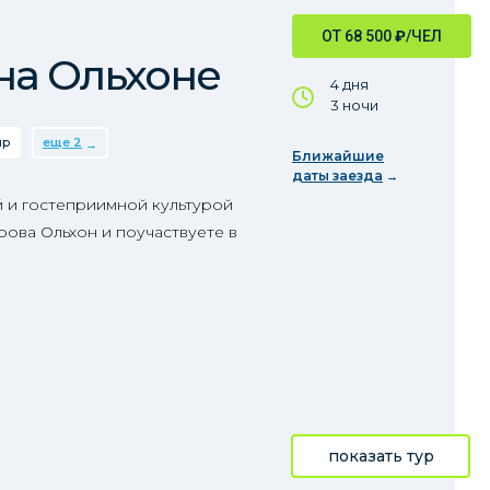
ОТ 68 500
₽
/ЧЕЛ
на Ольхоне
4 дня
3 ночи
ир
еще 2
Ближайшие
даты заезда
й и гостеприимной культурой
рова Ольхон и поучаствуете в
показать тур