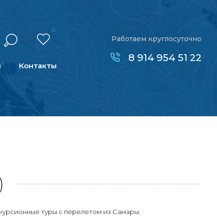
0
Работаем круглосуточно
8 914 954 51 22
н
Контакты
)
курсионные туры с перелетом из Самары.