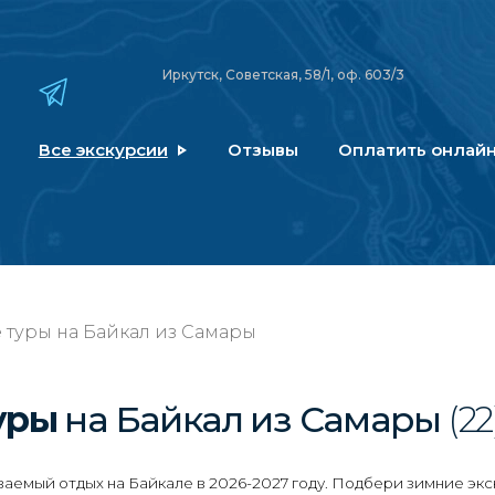
Иркутск, Советская, 58/1, оф. 603/3
Все экскурсии
Отзывы
Оплатить онлай
туры на Байкал из Самары
туры
на Байкал
из Самары
(22
емый отдых на Байкале в 2026-2027 году. Подбери зимние экс