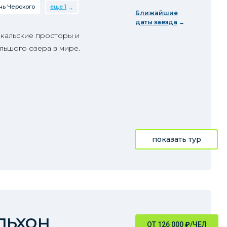
нь Черского
еще 1
Ближайшие
даты заезда
йкальские просторы и
льшого озера в мире.
показать тур
льхон
ОТ 126 000
₽
/ЧЕЛ