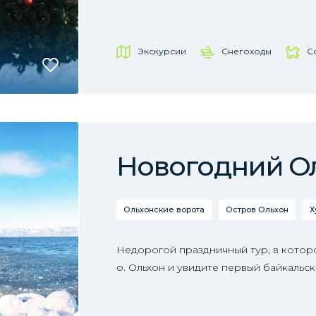
Экскурсии
Снегоходы
С
Новогодний Оль
Ольхонские ворота
Остров Ольхон
Х
Недорогой праздничный тур, в которо
о. Ольхон и увидите первый байкальск