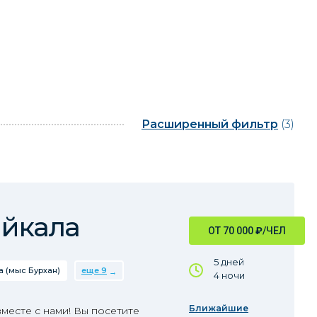
Расширенный фильтр
(3)
айкала
ОТ 70 000
₽
/ЧЕЛ
5 дней
 (мыс Бурхан)
еще 9
4 ночи
Ближайшие
месте с нами! Вы посетите