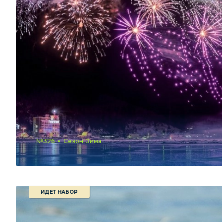
№326
Сезон: Зима
ИДЕТ НАБОР