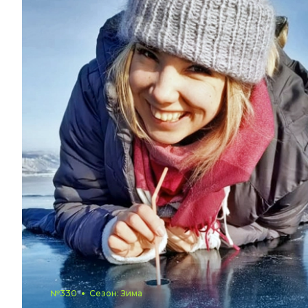
№330
Сезон: Зима