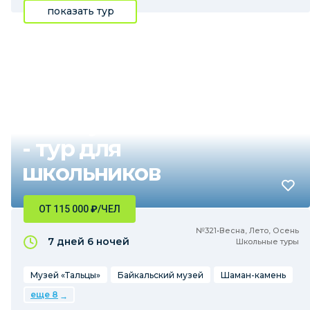
показать тур
Каникулы на Байкале
- тур для
школьников
ОТ 115 000
₽
/ЧЕЛ
№321•Весна, Лето, Осень
7 дней
6 ночей
Школьные туры
Музей «Тальцы»
Байкальский музей
Шаман-камень
еще 8