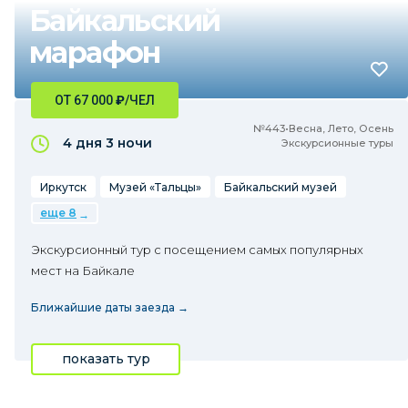
Байкальский
марафон
ОТ 67 000
₽
/ЧЕЛ
№443•Весна, Лето, Осень
4 дня
3 ночи
Экскурсионные туры
Иркутск
Музей «Тальцы»
Байкальский музей
еще 8
Экскурсионный тур с посещением самых популярных
мест на Байкале
Ближайшие даты заезда →
показать тур