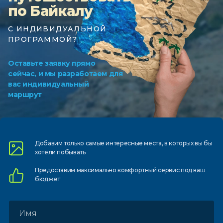
по Байкалу
С ИНДИВИДУАЛЬНОЙ
ПРОГРАММОЙ?
Оставьте заявку прямо
сейчас, и мы разработаем для
вас индивидуальный
маршрут
Добавим только самые
интересные места, в которых
вы бы
хотели побывать
Предоставим
максимально комфортный
сервис под ваш
бюджет