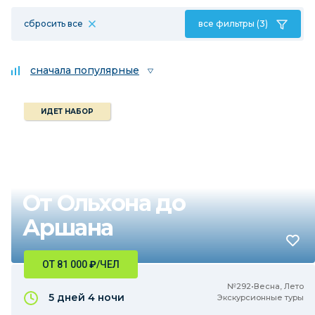
сбросить все
все фильтры (3)
сначала популярные
ИДЕТ НАБОР
От Ольхона до
Аршана
ОТ 81 000
₽
/ЧЕЛ
№292•Весна, Лето
5 дней
4 ночи
Экскурсионные туры