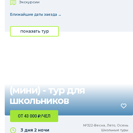
Экскурсии
Ближайшие даты заезда →
показать тур
Каникулы на Байкале
(мини) - тур для
школьников
ОТ 43 000
₽
/ЧЕЛ
№322•Весна, Лето, Осень
3 дня
2 ночи
Школьные туры