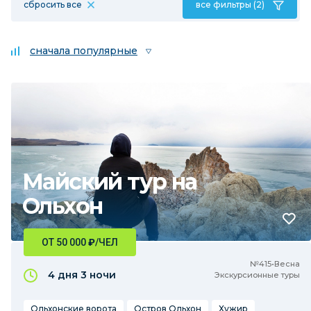
сбросить все
все фильтры (2)
сначала популярные
Майский тур на
Ольхон
ОТ 50 000
₽
/ЧЕЛ
№415•Весна
4 дня
3 ночи
Экскурсионные туры
Ольхонские ворота
Остров Ольхон
Хужир