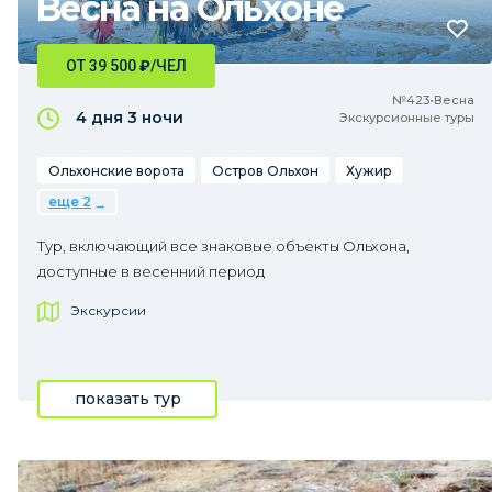
Весна на Ольхоне
ОТ 39 500
₽
/ЧЕЛ
№423•Весна
4 дня
3 ночи
Экскурсионные туры
Ольхонские ворота
Остров Ольхон
Хужир
еще 2
Тур, включающий все знаковые объекты Ольхона,
доступные в весенний период
Экскурсии
показать тур