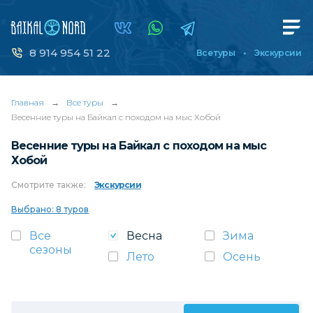
8 914 954 51 22
Все туры
Экскурсии
Главная
→
Все туры
→
Весенние туры на Байкал с походом на мыс Хобой
Весенние туры на Байкал с походом на мыс
Хобой
Смотрите
также:
Экскурсии
Выбрано: 8 туров
Все
Весна
Зима
сезоны
Лето
Осень