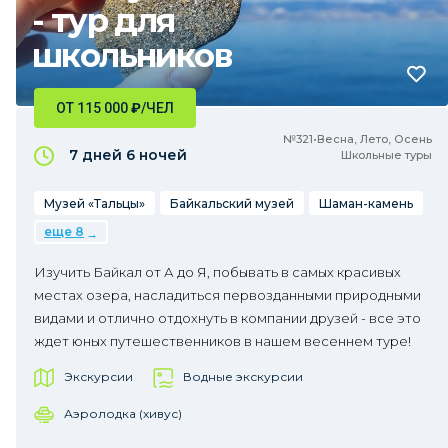
- тур для
школьников
ОТ 115 000
₽
/ЧЕЛ
№321•Весна, Лето, Осень
7 дней
6 ночей
Школьные туры
Музей «Тальцы»
Байкальский музей
Шаман-камень
еще 8
Изучить Байкал от А до Я, побывать в самых красивых
местах озера, насладиться первозданными природными
видами и отлично отдохнуть в компании друзей - все это
ждет юных путешественников в нашем весеннем туре!
Экскурсии
Водные экскурсии
Аэролодка (хивус)