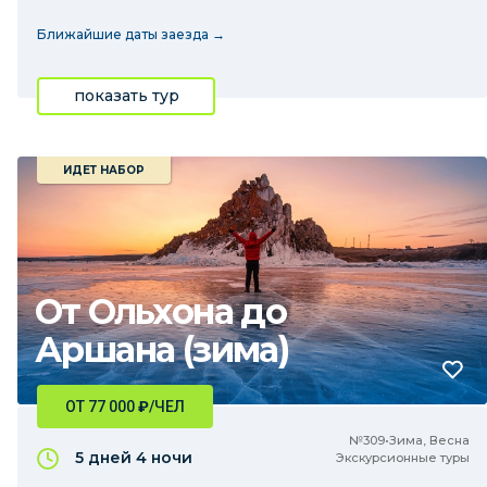
Ближайшие даты заезда →
показать тур
ИДЕТ НАБОР
От Ольхона до
Аршана (зима)
ОТ 77 000
₽
/ЧЕЛ
№309•Зима, Весна
5 дней
4 ночи
Экскурсионные туры