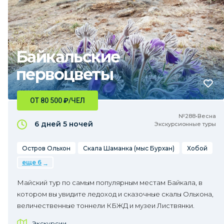
Байкальские
первоцветы
ОТ 80 500
₽
/ЧЕЛ
№288•Весна
6 дней
5 ночей
Экскурсионные туры
Остров Ольхон
Скала Шаманка (мыс Бурхан)
Хобой
еще 6
Майский тур по самым популярным местам Байкала, в
котором вы увидите ледоход и сказочные скалы Ольхона,
величественные тоннели КБЖД и музеи Листвянки.
Экскурсии