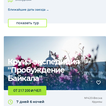
Ближайшие даты заезда →
показать тур
Круиз-экспедиция
"Пробуждение
Байкала"
ОТ 217 200
₽
/ЧЕЛ
№420•Весна
7 дней
6 ночей
Круизы