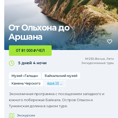
От Ольхона до
Аршана
ОТ 81 000
₽
/ЧЕЛ
№292•Весна, Лето
5 дней
4 ночи
Экскурсионные туры
Музей «Тальцы»
Байкальский музей
еще 10
Камень Черского
Экономичная программа с посещением западного и
южного побережья Байкала. Остров Ольхон и
Тункинская долина в одном туре.
Экскурсии