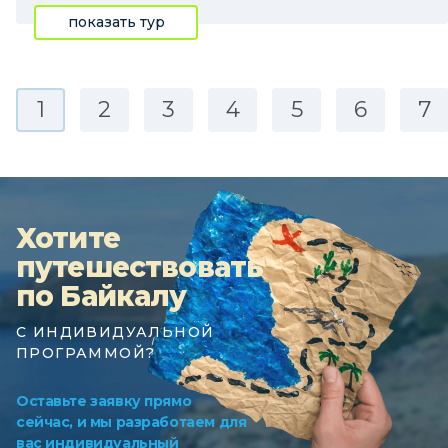
показать тур
1
2
3
4
5
6
7
Хотите
путешествовать
по Байкалу
С ИНДИВИДУАЛЬНОЙ
ПРОГРАММОЙ?
Оставьте заявку прямо
сейчас, и мы разработаем для
вас индивидуальный