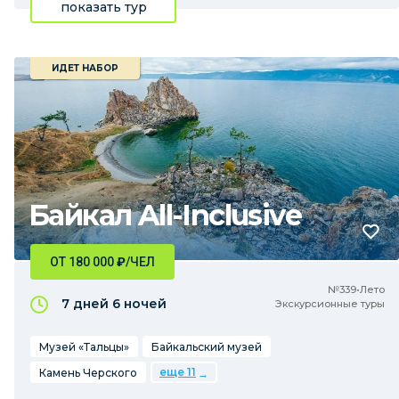
показать тур
ИДЕТ НАБОР
Байкал All-Inclusive
ОТ 180 000
₽
/ЧЕЛ
№339•Лето
7 дней
6 ночей
Экскурсионные туры
Музей «Тальцы»
Байкальский музей
еще 11
Камень Черского