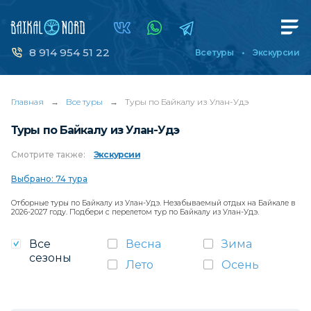
8 914 954 51 22
Все туры
Экскурсии
Главная
→
Все туры
→
Туры по Байкалу из Улан-Удэ
Туры по Байкалу из Улан-Удэ
Смотрите
также:
Экскурсии
Выбрано: 74 тура
Отборные туры по Байкалу из Улан-Удэ. Незабываемый отдых на Байкале в
2026-2027 году. Подбери с перелетом тур по Байкалу из Улан-Удэ.
Все
Весна
Зима
сезоны
Лето
Осень