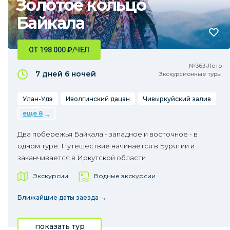
Золотое кольцо
Байкала
ОТ 198 000
₽
/ЧЕЛ
№363•Лето
7 дней
6 ночей
Экскурсионные туры
Улан-Удэ
Иволгинский дацан
Чивыркуйский залив
еще 8
Два побережья Байкала - западное и восточное - в
одном туре. Путешествие начинается в Бурятии и
заканчивается в Иркутской области
Экскурсии
Водные экскурсии
Ближайшие даты заезда →
показать тур