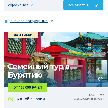
сбросить все
все фильтры (1)
сначала популярные
ИДЕТ НАБОР
Семейный тур в
Бурятию
ОТ 165 000
₽
/ЧЕЛ
№361•Лето
6 дней
5 ночей
Экскурсионные туры