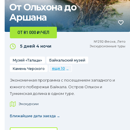
От Ольхона до
Аршана
ОТ 81 000
₽
/ЧЕЛ
№292•Весна, Лето
5 дней
4 ночи
Экскурсионные туры
Музей «Тальцы»
Байкальский музей
еще 10
Камень Черского
Экономичная программа с посещением западного и
южного побережья Байкала. Остров Ольхон и
Тункинская долина в одном туре.
Экскурсии
Ближайшие даты заезда →