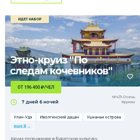
ИДЕТ НАБОР
Этно-круиз "По
следам кочевников"
ОТ 196 400
₽
/ЧЕЛ
№431•Осень
7 дней
6 ночей
Круизы
Улан-Удэ
Иволгинский дацан
Ушканьи острова
еще 8
Круиз-погружение в бурятскую культуру