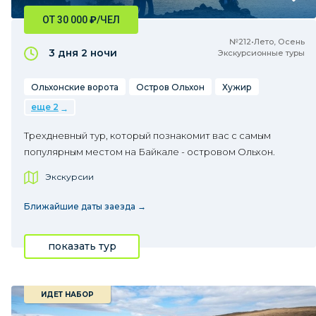
ОТ 30 000
₽
/ЧЕЛ
№212•Лето, Осень
3 дня
2 ночи
Экскурсионные туры
Ольхонские ворота
Остров Ольхон
Хужир
еще 2
Трехдневный тур, который познакомит вас с самым
популярным местом на Байкале - островом Ольхон.
Экскурсии
Ближайшие даты заезда →
показать тур
ИДЕТ НАБОР