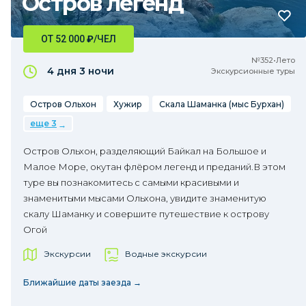
Остров легенд
ОТ 52 000
₽
/ЧЕЛ
№352•Лето
4 дня
3 ночи
Экскурсионные туры
Остров Ольхон
Хужир
Скала Шаманка (мыс Бурхан)
еще 3
Остров Ольхон, разделяющий Байкал на Большое и
Малое Море, окутан флёром легенд и преданий.В этом
туре вы познакомитесь с самыми красивыми и
знаменитыми мысами Ольхона, увидите знаменитую
скалу Шаманку и совершите путешествие к острову
Огой
Экскурсии
Водные экскурсии
Ближайшие даты заезда →