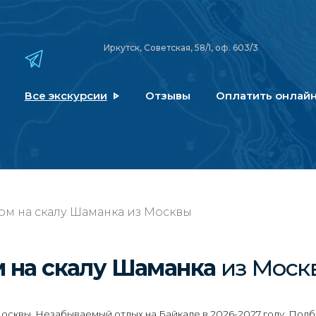
Иркутск, Советская, 58/1, оф. 603/3
Все экскурсии
Отзывы
Оплатить онлай
дом на скалу Шаманка из Москвы
м на скалу Шаманка
из Моск
осквы. Незабываемый отдых на Байкале в 2026-2027 году. Подб