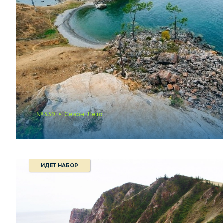
№339
Сезон: Лето
ИДЕТ НАБОР