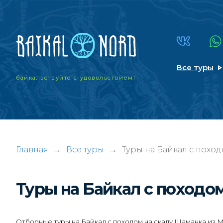
Все туры
байкальствуйте
с удовольствием!
Главная
→
Все туры
→
Туры на Байкал с похо
Туры на Байкал с походо
Отборные туры на Байкал с походом на скалу Шаманка из М