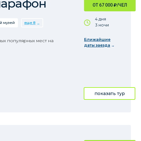
марафон
ОТ 67 000
₽
/ЧЕЛ
4 дня
й музей
еще 8
3 ночи
Ближайшие
ых популярных мест на
даты заезда
показать тур