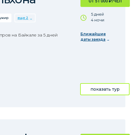
ОТ 51 000
₽
/ЧЕЛ
5 дней
ужир
еще 2
4 ночи
Ближайшие
ров на Байкале за 5 дней
даты заезда
показать тур