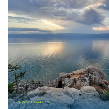
№352
Сезон: Лето