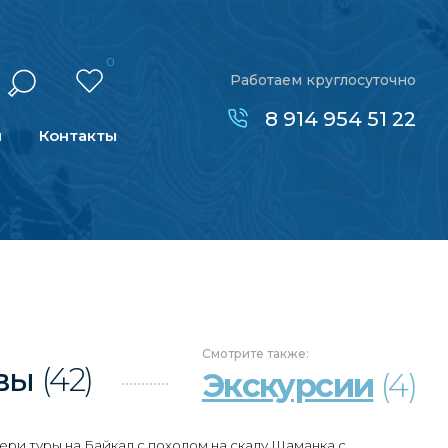
0
Работаем круглосуточно
8 914 954 51 22
н
Контакты
Смотрите
также:
вы
(42)
Экскурсии
(4)
ери туры на Байкал с походом на скалу Шаманка с