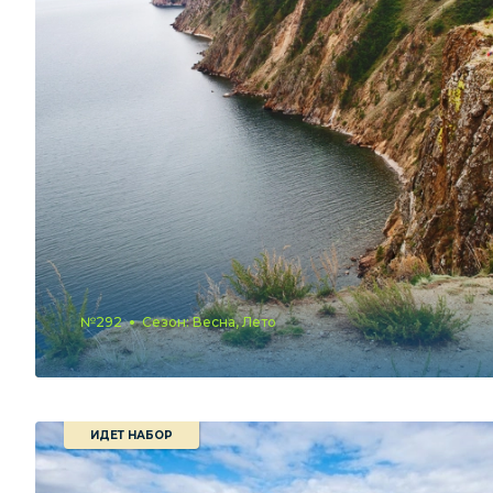
№292
Сезон: Весна, Лето
ИДЕТ НАБОР