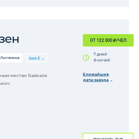
зен
ОТ 122 000
₽
/ЧЕЛ
7 дней
Листвянка
еще 6
6 ночей
Ближайшие
ным местам Байкала:
даты заезда
ьхон.