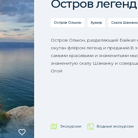
Остров легенд
Остров Ольхон
Хужир
Скала Шаманка
Остров Ольхон, разделяющий Байкал
окутан флёром легенд и преданий.В э
самыми красивыми и знаменитыми мыс
знаменитую скалу Шаманку и соверши
Огой
Экскурсии
Водные экскурсии