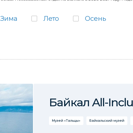
Зима
Лето
Осень
Байкал All-Inclu
Музей «Тальцы»
Байкальский музей