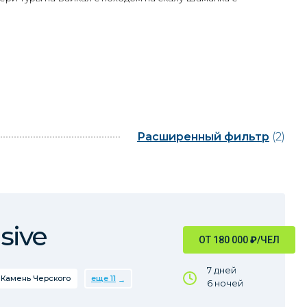
Расширенный фильтр
(2)
sive
ОТ 180 000
₽
/ЧЕЛ
7 дней
Камень Черского
еще 11
6 ночей