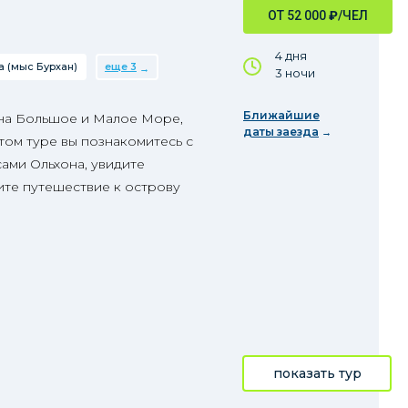
ОТ 52 000
₽
/ЧЕЛ
4 дня
 (мыс Бурхан)
еще 3
3 ночи
Ближайшие
 на Большое и Малое Море,
даты заезда
том туре вы познакомитесь с
ами Ольхона, увидите
те путешествие к острову
показать тур