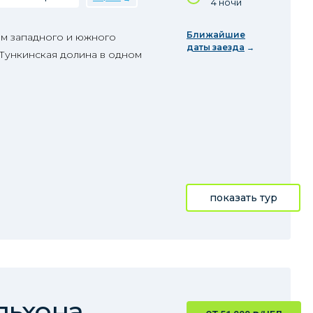
4 ночи
Ближайшие
м западного и южного
даты заезда
 Тункинская долина в одном
показать тур
льхона