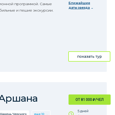
Ближайшие
сионной программой. Самые
даты заезда
бильные и пешие экскурсии.
показать тур
 Аршана
ОТ 81 000
₽
/ЧЕЛ
5 дней
Камень Черского
еще 10