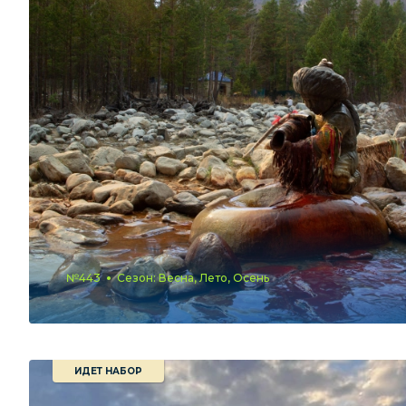
№443
Сезон: Весна, Лето, Осень
ИДЕТ НАБОР