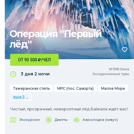
Операция "Первый
лёд"
ОТ 93 500
₽
/ЧЕЛ
№398•Зима
3 дня
2 ночи
Экскурсионные туры
Тажеранская степь
МРС (пос. Сахюрта)
Малое Море
еще 5
Чистый, прозрачный, невероятный лёд Байкала ждёт вас!
Экскурсии
Джипы
Аэролодка (хивус)