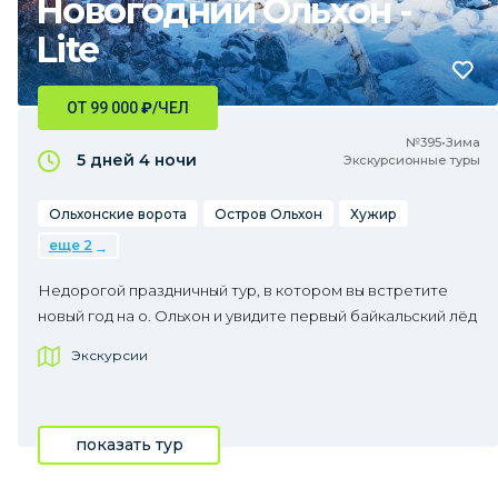
Новогодний Ольхон -
Lite
ОТ 99 000
₽
/ЧЕЛ
№395•Зима
5 дней
4 ночи
Экскурсионные туры
Ольхонские ворота
Остров Ольхон
Хужир
еще 2
Недорогой праздничный тур, в котором вы встретите
новый год на о. Ольхон и увидите первый байкальский лёд
Экскурсии
показать тур