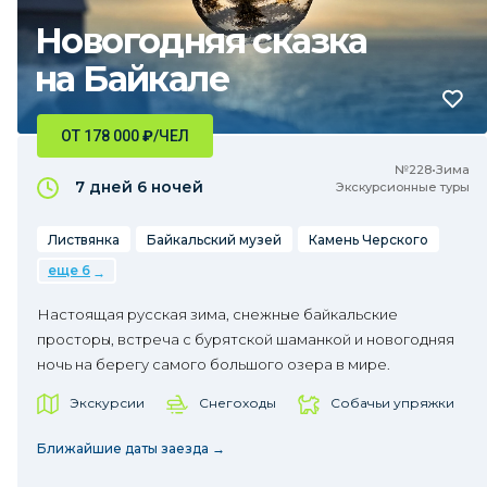
Новогодняя сказка
на Байкале
ОТ 178 000
₽
/ЧЕЛ
№228•Зима
7 дней
6 ночей
Экскурсионные туры
Листвянка
Байкальский музей
Камень Черского
еще 6
Настоящая русская зима, снежные байкальские
просторы, встреча с бурятской шаманкой и новогодняя
ночь на берегу самого большого озера в мире.
Экскурсии
Снегоходы
Собачьи упряжки
Ближайшие даты заезда →