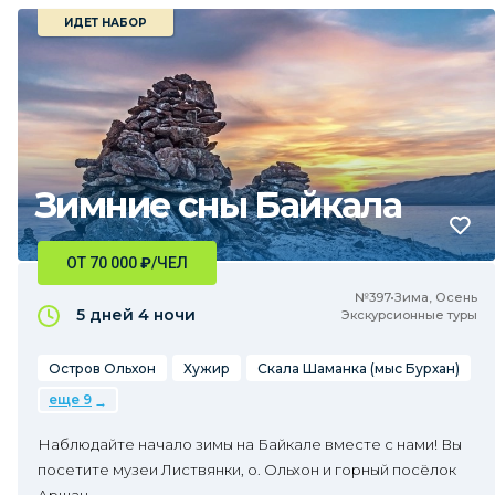
ИДЕТ НАБОР
Зимние сны Байкала
ОТ 70 000
₽
/ЧЕЛ
№397•Зима, Осень
5 дней
4 ночи
Экскурсионные туры
Остров Ольхон
Хужир
Скала Шаманка (мыс Бурхан)
еще 9
Наблюдайте начало зимы на Байкале вместе с нами! Вы
посетите музеи Листвянки, о. Ольхон и горный посёлок