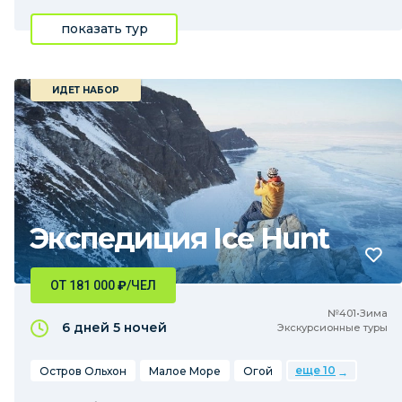
показать тур
ИДЕТ НАБОР
Экспедиция Ice Hunt
ОТ 181 000
₽
/ЧЕЛ
№401•Зима
6 дней
5 ночей
Экскурсионные туры
еще 10
Остров Ольхон
Малое Море
Огой