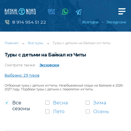
8 914 954 51 22
Все туры
Экскурсии
Главная
→
Все туры
→
Туры с детьми на Байкал из Читы
Туры с детьми на Байкал из Читы
Смотрите
также:
Экскурсии
Выбрано: 29 туров
Отборные туры с детьми из Читы. Незабываемый отдых на Байкале в 2026-
2027 году. Подбери туры с детьми с перелетом из Читы.
Все
Весна
Зима
сезоны
Лето
Осень