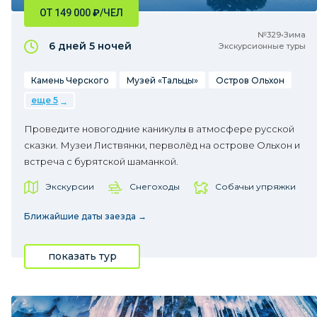
ОТ 149 000
₽
/ЧЕЛ
№329•Зима
6 дней
5 ночей
Экскурсионные туры
Камень Черского
Музей «Тальцы»
Остров Ольхон
еще 5
Проведите новогодние каникулы в атмосфере русской
сказки. Музеи Листвянки, перволёд на острове Ольхон и
встреча с бурятской шаманкой.
Экскурсии
Снегоходы
Собачьи упряжки
Ближайшие даты заезда →
показать тур