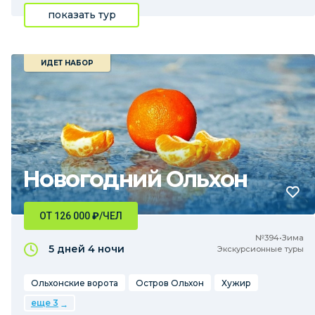
показать тур
ИДЕТ НАБОР
Новогодний Ольхон
ОТ 126 000
₽
/ЧЕЛ
№394•Зима
5 дней
4 ночи
Экскурсионные туры
Ольхонские ворота
Остров Ольхон
Хужир
еще 3