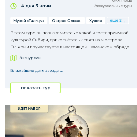
№330•Зима
4 дня
3 ночи
Экскурсионные туры
еще 2
Музей «Тальцы»
Остров Ольхон
Хужир
В этом туре вы познакомитесь с яркой и гостеприимной
культурой Сибири, прикоснётесь к святыням острова
Ольхон и поучаствуете в настоящем шаманском обряде.
Экскурсии
Ближайшие даты заезда →
показать тур
ИДЕТ НАБОР