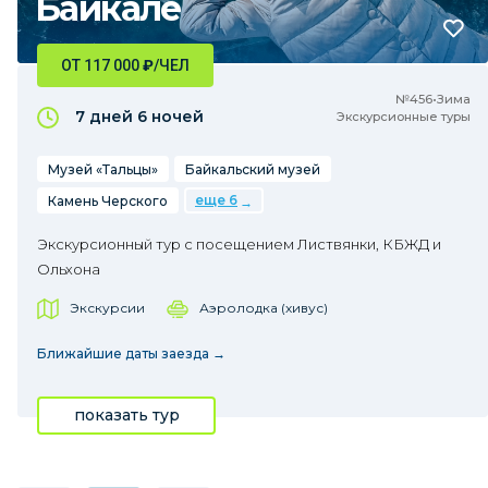
Байкале
ОТ 117 000
₽
/ЧЕЛ
№456•Зима
7 дней
6 ночей
Экскурсионные туры
Музей «Тальцы»
Байкальский музей
еще 6
Камень Черского
Экскурсионный тур с посещением Листвянки, КБЖД и
Ольхона
Экскурсии
Аэролодка (хивус)
Ближайшие даты заезда →
показать тур