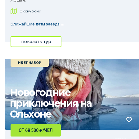
Аршан.
Экскурсии
Ближайшие даты заезда →
показать тур
ИДЕТ НАБОР
Новогодние
приключения на
Ольхоне
ОТ 68 500
₽
/ЧЕЛ