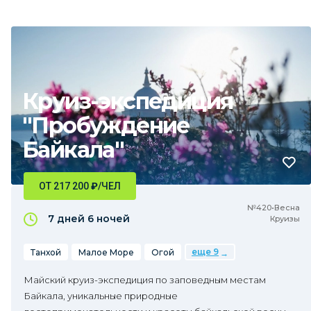
Круиз-экспедиция
"Пробуждение
Байкала"
ОТ 217 200
₽
/ЧЕЛ
№420•Весна
7 дней
6 ночей
Круизы
еще 9
Танхой
Малое Море
Огой
Майский круиз-экспедиция по заповедным местам
Байкала, уникальные природные