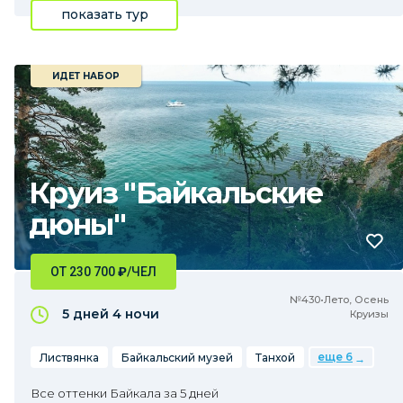
показать тур
ИДЕТ НАБОР
Круиз "Байкальские
дюны"
ОТ 230 700
₽
/ЧЕЛ
№430•Лето, Осень
5 дней
4 ночи
Круизы
еще 6
Листвянка
Байкальский музей
Танхой
Все оттенки Байкала за 5 дней