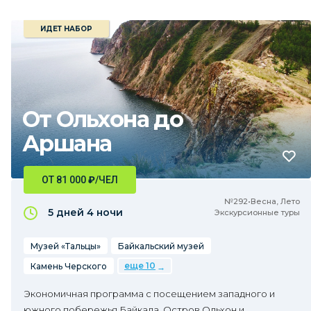
ИДЕТ НАБОР
От Ольхона до
Аршана
ОТ 81 000
₽
/ЧЕЛ
№292•Весна, Лето
5 дней
4 ночи
Экскурсионные туры
Музей «Тальцы»
Байкальский музей
еще 10
Камень Черского
Экономичная программа с посещением западного и
южного побережья Байкала. Остров Ольхон и