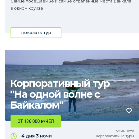
Самые посещаемые и самые отдаленные места Байкала
в одном круизе
показать тур
Корпоративный тур
"На одной волне с
Байкалом"
ОТ 136 000
₽
/ЧЕЛ
№311•Лето
4 дня
3 ночи
Корпоративные туры