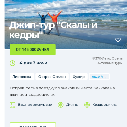
Джип-тур "Скалы и
кедры"
ОТ 145 000
₽
/ЧЕЛ
№370•Лето, Осень
4 дня
3 ночи
Активные туры
еще 4
Листвянка
Остров Ольхон
Хужир
Отправьтесь в поездку по знаковым места Байкала на
джипах и квадроциклах
Водные экскурсии
Джипы
Квадроциклы