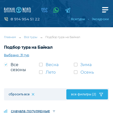
8 914 954 51 22
Все туры
Экскурсии
Главная
→
Все туры
→
Подбор тура на Байкал
Подбор тура на Байкал
Выбрано: 31 тур
Все
Весна
Зима
сезоны
Лето
Осень
сбросить все
все фильтры (2)
сначала популярные