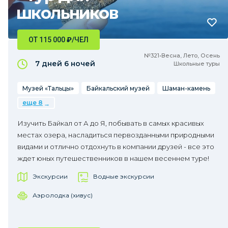
школьников
ОТ 115 000
₽
/ЧЕЛ
№321•Весна, Лето, Осень
7 дней
6 ночей
Школьные туры
Музей «Тальцы»
Байкальский музей
Шаман-камень
еще 8
Изучить Байкал от А до Я, побывать в самых красивых
местах озера, насладиться первозданными природными
видами и отлично отдохнуть в компании друзей - все это
ждет юных путешественников в нашем весеннем туре!
Экскурсии
Водные экскурсии
Аэролодка (хивус)