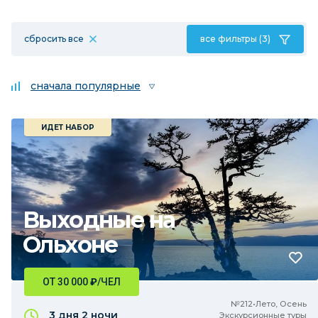
сбросить все
все фильтры (3)
сначала популярные
ИДЕТ НАБОР
Выходные на
Ольхоне
ОТ 30 000
₽
/ЧЕЛ
№212•Лето, Осень
3 дня
2 ночи
Экскурсионные туры