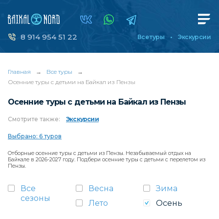
8 914 954 51 22
Все туры
Экскурсии
Главная
→
Все туры
→
Осенние туры с детьми на Байкал из Пензы
Осенние туры с детьми на Байкал из Пензы
Смотрите
также:
Экскурсии
Выбрано: 6 туров
Отборные осенние туры с детьми из Пензы. Незабываемый отдых на
Байкале в 2026-2027 году. Подбери осенние туры с детьми с перелетом из
Пензы.
Все
Весна
Зима
сезоны
Лето
Осень