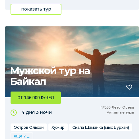
показать тур
Мужской тур на
Байкал
ОТ 146 000
₽
/ЧЕЛ
№356•Лето, Осень
4 дня
3 ночи
Активные туры
Остров Ольхон
Хужир
Скала Шаманка (мыс Бурхан)
еще 2