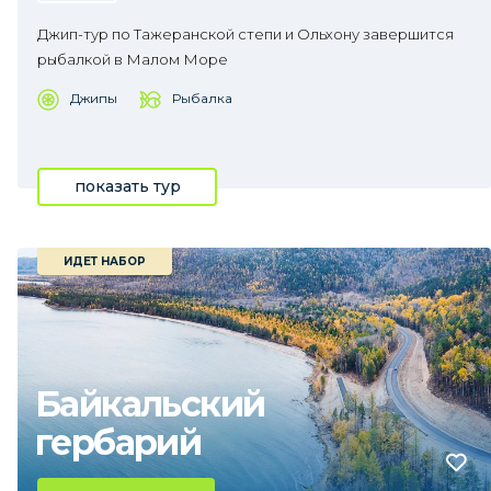
Джип-тур по Тажеранской степи и Ольхону завершится
рыбалкой в Малом Море
Джипы
Рыбалка
показать тур
ИДЕТ НАБОР
Байкальский
гербарий