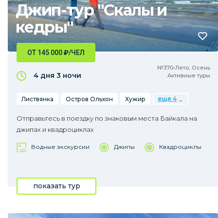
Джип-тур "Скалы и
кедры"
ОТ 145 000
₽
/ЧЕЛ
№370•Лето, Осень
4 дня
3 ночи
Активные туры
еще 4
Листвянка
Остров Ольхон
Хужир
Отправьтесь в поездку по знаковым места Байкала на
джипах и квадроциклах
Водные экскурсии
Джипы
Квадроциклы
показать тур