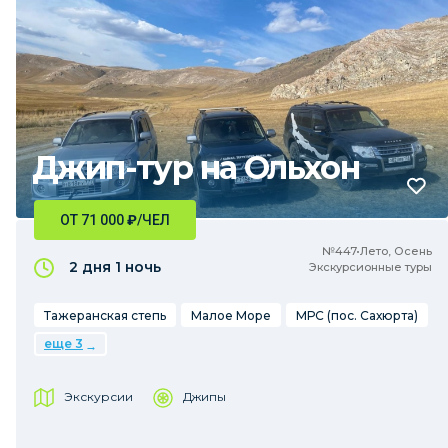
Джип-тур на Ольхон
ОТ 71 000
₽
/ЧЕЛ
№447•Лето, Осень
2 дня
1 ночь
Экскурсионные туры
Тажеранская степь
Малое Море
МРС (пос. Сахюрта)
еще 3
Экскурсии
Джипы