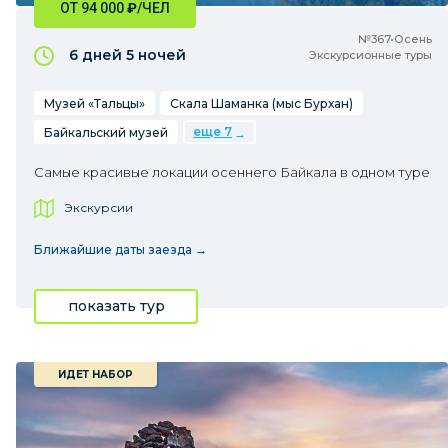
ОТ 94 000
₽
/ЧЕЛ
№367•Осень
6 дней
5 ночей
Экскурсионные туры
Музей «Тальцы»
Скала Шаманка (мыс Бурхан)
еще 7
Байкальский музей
Самые красивые локации осеннего Байкала в одном туре
Экскурсии
Ближайшие даты заезда →
показать тур
ИДЕТ НАБОР