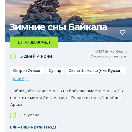
Зимние сны Байкала
ОТ 70 000
₽
/ЧЕЛ
№397•Зима, Осень
5 дней
4 ночи
Экскурсионные туры
Остров Ольхон
Хужир
Скала Шаманка (мыс Бурхан)
еще 9
Наблюдайте начало зимы на Байкале вместе с нами! Вы
посетите музеи Листвянки, о. Ольхон и горный посёлок
Аршан.
Экскурсии
Ближайшие даты заезда →