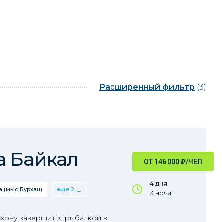
Расширенный фильтр
(3)
а Байкал
ОТ 146 000
₽
/ЧЕЛ
4 дня
 (мыс Бурхан)
еще 2
3 ночи
ьхону завершится рыбалкой в