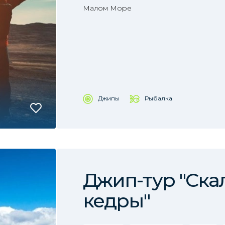
Малом Море
Джипы
Рыбалка
Джип-тур "Ска
кедры"