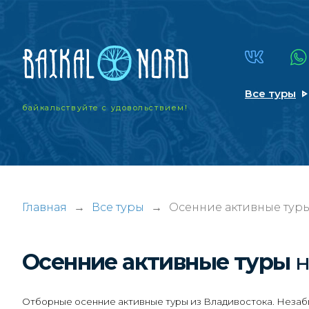
Все туры
байкальствуйте
с удовольствием!
Главная
→
Все туры
→
Осенние активные туры
Осенние активные туры
н
Отборные осенние активные туры из Владивостока. Незабы