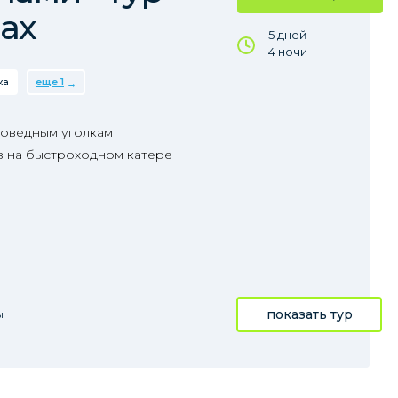
ах
5 дней
4 ночи
ка
еще 1
поведным уголкам
з на быстроходном катере
показать тур
ы