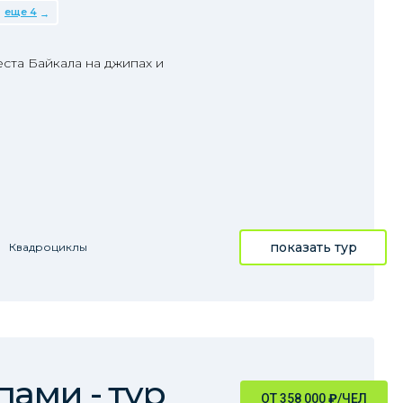
еще 4
еста Байкала на джипах и
показать тур
Квадроциклы
ами - тур
ОТ 358 000
₽
/ЧЕЛ