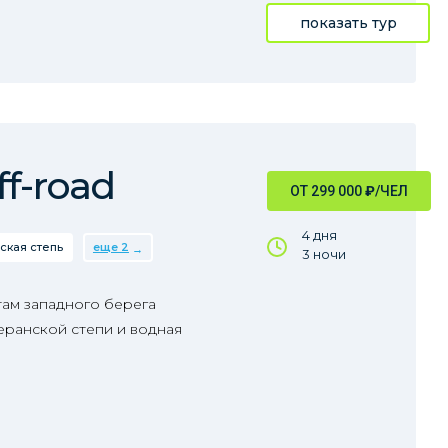
показать тур
f-road
ОТ 299 000
₽
/ЧЕЛ
4 дня
ская степь
еще 2
3 ночи
ам западного берега
еранской степи и водная