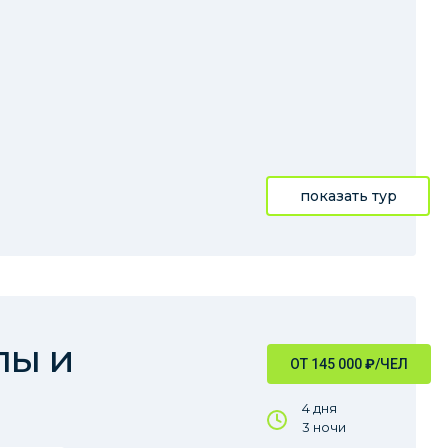
показать тур
лы и
ОТ 145 000
₽
/ЧЕЛ
4 дня
3 ночи