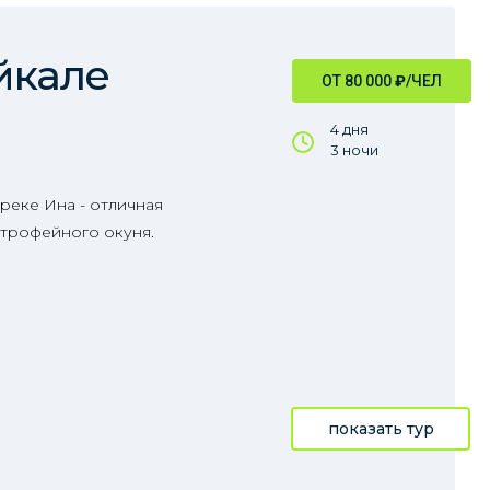
йкале
ОТ 80 000
₽
/ЧЕЛ
4 дня
3 ночи
реке Ина - отличная
 трофейного окуня.
показать тур