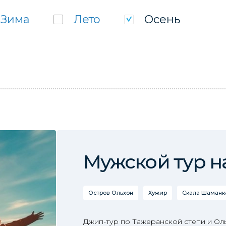
Зима
Лето
Осень
Мужской тур н
Остров Ольхон
Хужир
Скала Шаманка
Джип-тур по Тажеранской степи и Ол