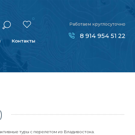
0
Работаем круглосуточно
8 914 954 51 22
н
Контакты
)
активные туры с перелетом из Владивостока.