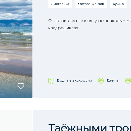
Листвянка
Остров Ольхон
Хужир
Отправьтесь в поездку по знаковым м
квадроциклах
Водные экскурсии
Джипы
Таёжными троп