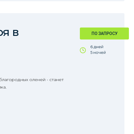
ря в
ПО ЗАПРОСУ
6 дней
5 ночей
благородных оленей - станет
ка.