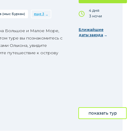
4 дня
 (мыс Бурхан)
еще 3
3 ночи
Ближайшие
 на Большое и Малое Море,
даты заезда
том туре вы познакомитесь с
ами Ольхона, увидите
те путешествие к острову
показать тур