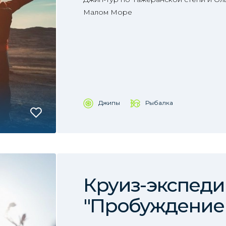
Малом Море
Джипы
Рыбалка
Круиз-экспед
"Пробуждение