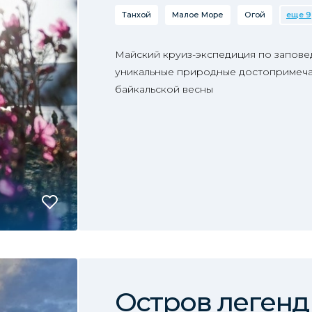
Танхой
Малое Море
Огой
еще 9
Майский круиз-экспедиция по запове
уникальные природные достопримеча
байкальской весны
Остров легенд