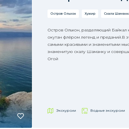
Остров Ольхон
Хужир
Скала Шаманка
Остров Ольхон, разделяющий Байкал
окутан флёром легенд и преданий.В э
самыми красивыми и знаменитыми мыс
знаменитую скалу Шаманку и соверши
Огой
Экскурсии
Водные экскурсии