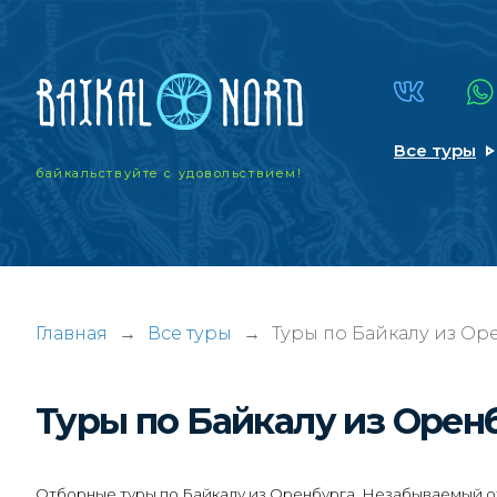
Все туры
байкальствуйте
с удовольствием!
Главная
→
Все туры
→
Туры по Байкалу из Ор
Туры по Байкалу из Орен
Отборные туры по Байкалу из Оренбурга. Незабываемый отд