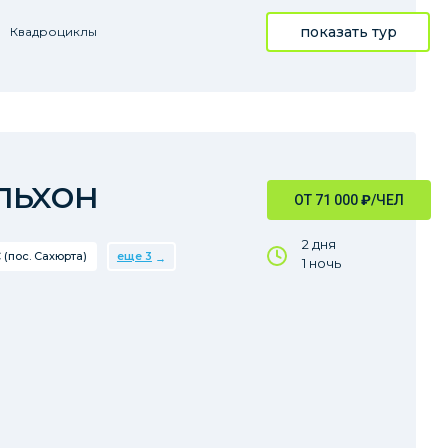
показать тур
Квадроциклы
льхон
ОТ 71 000
₽
/ЧЕЛ
2 дня
 (пос. Сахюрта)
еще 3
1 ночь