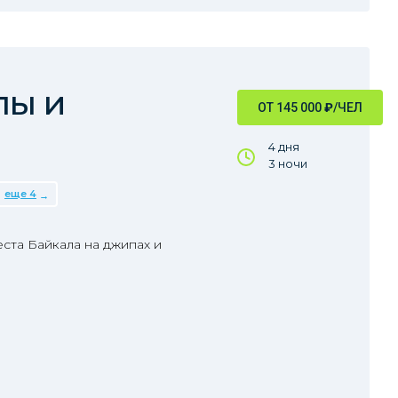
лы и
ОТ 145 000
₽
/ЧЕЛ
4 дня
3 ночи
еще 4
еста Байкала на джипах и