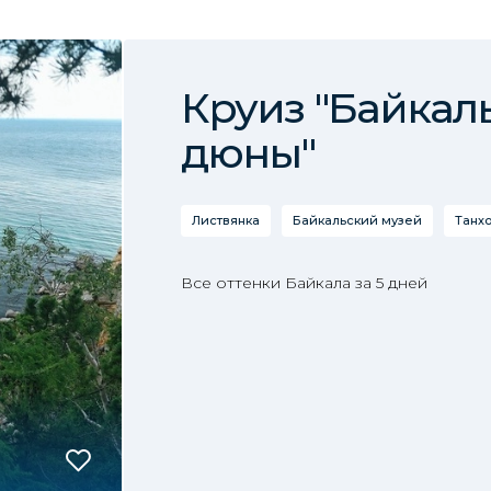
Круиз "Байкал
дюны"
Листвянка
Байкальский музей
Танх
Все оттенки Байкала за 5 дней