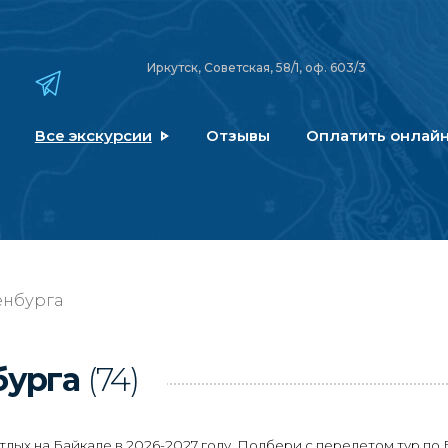
Иркутск, Советская, 58/1, оф. 603/3
Все экскурсии
Отзывы
Оплатить онлай
енбурга
бурга
(74)
ых на Байкале в 2026-2027 году. Подбери с перелетом тур по 