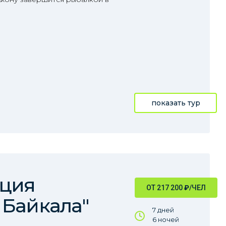
показать тур
иция
ОТ 217 200
₽
/ЧЕЛ
 Байкала"
7 дней
6 ночей