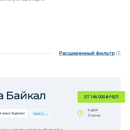
Расширенный фильтр
(1)
а Байкал
ОТ 146 000
₽
/ЧЕЛ
4 дня
 (мыс Бурхан)
еще 2
3 ночи
ьхону завершится рыбалкой в