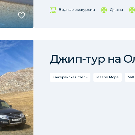
Водные экскурсии
Джипы
Джип-тур на О
Тажеранская степь
Малое Море
МРС