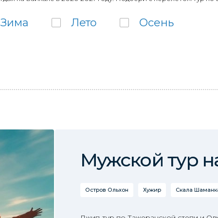
Зима
Лето
Осень
Мужской тур н
Остров Ольхон
Хужир
Скала Шаманка
Джип-тур по Тажеранской степи и Ол