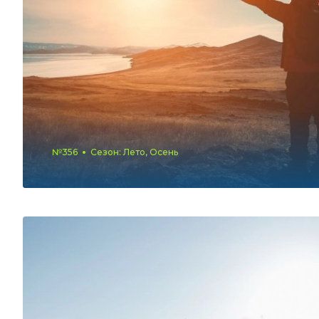
№356
Сезон: Лето, Осень