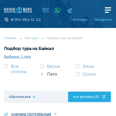
8 914 954 51 22
Все туры
Экскурсии
Главная
→
Все туры
→
Подбор тура на Байкал
Подбор тура на Байкал
Выбрано: 2 тура
Все
Весна
Зима
сезоны
Лето
Осень
сбросить все
все фильтры (3)
сначала популярные