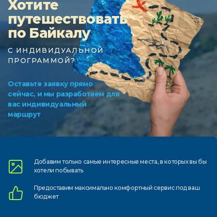
Хотите
путешествовать
по Байкалу
С ИНДИВИДУАЛЬНОЙ
ПРОГРАММОЙ?
Оставьте заявку прямо
сейчас, и мы разработаем для
вас индивидуальный
маршрут
Добавим только самые
интересные места, в которых
вы бы
хотели побывать
Предоставим
максимально комфортный
сервис под ваш
бюджет