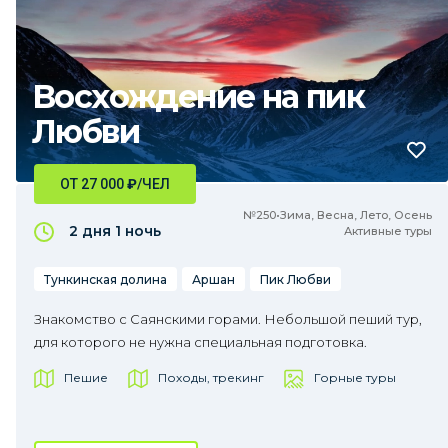
Восхождение на пик
Любви
ОТ 27 000
₽
/ЧЕЛ
№250•Зима, Весна, Лето, Осень
2 дня
1 ночь
Активные туры
Тункинская долина
Аршан
Пик Любви
Знакомство с Саянскими горами. Небольшой пеший тур,
для которого не нужна специальная подготовка.
Пешие
Походы, трекинг
Горные туры