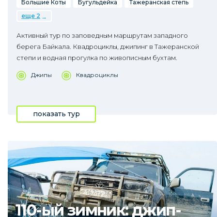
Большие Коты
Бугульдейка
Тажеранская степь
еще 2
Активный тур по заповедным маршрутам западного
берега Байкала. Квадроциклы, джипинг в Тажеранской
степи и водная прогулка по живописным бухтам.
Джипы
Квадроциклы
показать тур
110-ый зимник: джип-