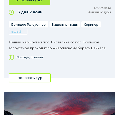
ОТ 32 000
₽
/ЧЕЛ
№297•Лето
3 дня
2 ночи
Активные туры
Большое Голоустное
Кадильная падь
Скрипер
еще 2
Пеший маршрут из пос. Листвянка до пос. Большое
Голоустное проходит по живописному берегу Байкала.
Походы, трекинг
показать тур