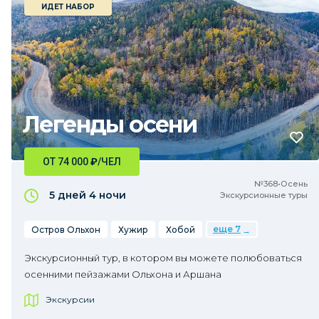
ИДЕТ НАБОР
Легенды осени
ОТ 74 000
₽
/ЧЕЛ
№368•Осень
5 дней
4 ночи
Экскурсионные туры
еще 7
Остров Ольхон
Хужир
Хобой
Экскурсионный тур, в котором вы можете полюбоваться
осенними пейзажами Ольхона и Аршана
Экскурсии