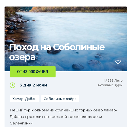
Поход на Соболиные
озера
ОТ 43 000
₽
/ЧЕЛ
№298•Лето
3 дня
2 ночи
Активные туры
Хамар-Дабан
Соболиные озёра
Пеший тур к одному из крупнейших горных озер Хамар-
Дабана проходит по таежной тропе вдоль реки
Селенгинки.