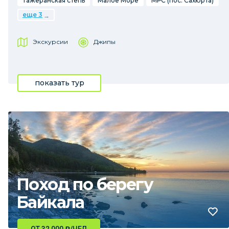
Тажеранская степь
Малое Море
МРС (пос. Сахюрта)
еще 3
Экскурсии
Джипы
показать тур
Поход по берегу
Байкала