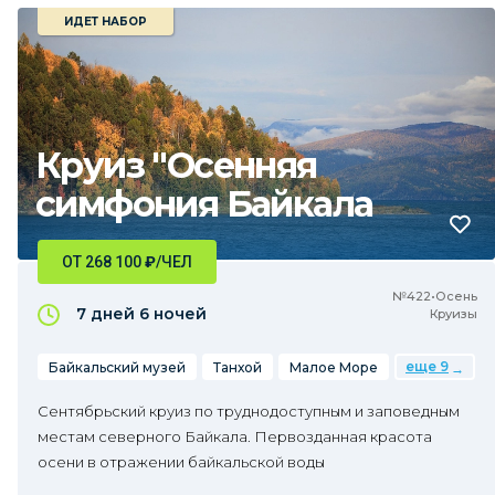
ИДЕТ НАБОР
Круиз "Осенняя
симфония Байкала
ОТ 268 100
₽
/ЧЕЛ
№422•Осень
7 дней
6 ночей
Круизы
еще 9
Байкальский музей
Танхой
Малое Море
Сентябрьский круиз по труднодоступным и заповедным
местам северного Байкала. Первозданная красота
осени в отражении байкальской воды