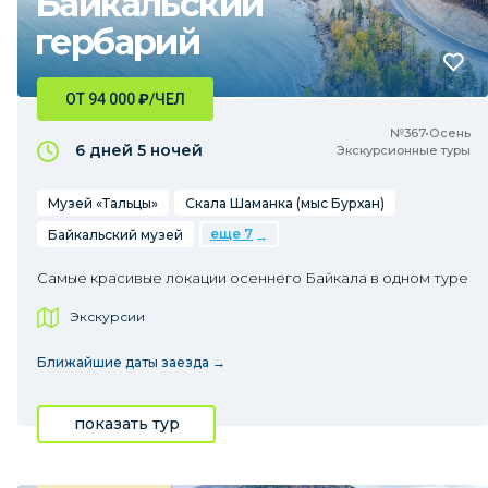
Байкальский
гербарий
ОТ 94 000
₽
/ЧЕЛ
№367•Осень
6 дней
5 ночей
Экскурсионные туры
Музей «Тальцы»
Скала Шаманка (мыс Бурхан)
еще 7
Байкальский музей
Самые красивые локации осеннего Байкала в одном туре
Экскурсии
Ближайшие даты заезда →
показать тур