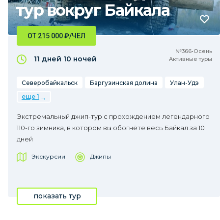
тур вокруг Байкала
ОТ 215 000
₽
/ЧЕЛ
№366•Осень
11 дней
10 ночей
Активные туры
Северобайкальск
Баргузинская долина
Улан-Удэ
еще 1
Экстремальный джип-тур с прохождением легендарного
110-го зимника, в котором вы обогнёте весь Байкал за 10
дней
Экскурсии
Джипы
показать тур