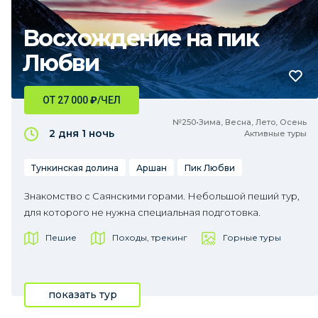
Восхождение на пик
Любви
ОТ 27 000
₽
/ЧЕЛ
№250•Зима, Весна, Лето, Осень
2 дня
1 ночь
Активные туры
Тункинская долина
Аршан
Пик Любви
Знакомство с Саянскими горами. Небольшой пеший тур,
для которого не нужна специальная подготовка.
Пешие
Походы, трекинг
Горные туры
показать тур